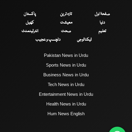
صفحۂ اول
تازہ ترین
پاکستان
دنیا
معیشت
کھیل
تعلیم
صحت
انٹرٹینمنٹ
ٹیکنالوجی
دلچسپ و عجیب
Pakistan News in Urdu
Sports News in Urdu
Business News in Urdu
Tech News in Urdu
Entertainment News in Urdu
Health News in Urdu
Hum News English