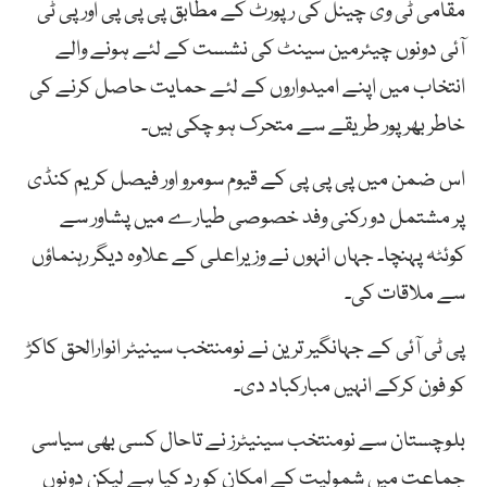
مقامی ٹی وی چینل کی رپورٹ کے مطابق پی پی پی اور پی ٹی
آئی دونوں چیئرمین سینٹ کی نشست کے لئے ہونے والے
انتخاب میں اپنے امیدواروں کے لئے حمایت حاصل کرنے کی
خاطر بھرپور طریقے سے متحرک ہو چکی ہیں۔
اس ضمن میں پی پی پی کے قیوم سومرو اور فیصل کریم کنڈی
پر مشتمل دو رکنی وفد خصوصی طیارے میں پشاور سے
کوئٹہ پہنچا۔ جہاں انہوں نے وزیراعلی کے علاوہ دیگر رہنماؤں
سے ملاقات کی۔
پی ٹی آئی کے جہانگیر ترین نے نومنتخب سینیٹر انوارالحق کاکڑ
کو فون کرکے انہیں مبارکباد دی۔
بلوچستان سے نومنتخب سینیٹرز نے تاحال کسی بھی سیاسی
جماعت میں شمولیت کے امکان کو رد کیا ہے لیکن دونوں