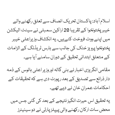
اسلام آباد: پاکستان تحریک انصاف سے تعلق رکھنے والے
خیبرپختونخوا کے تقریبا 20 اراکین سمبلی نے سینٹ الیکشن
میں اپنے ووٹ فروخت کئےہیں۔ یہ انکشاف وزیراعلی خیبر
پختونخوا پرویز خٹک کی جانب سے ہارس ٹریڈنگ کے الزامات
کے متعلق ابتدائی تحقیق کے دوران سامنے آیا ہے۔
مقامی انگریزی اخبار نے بنی گالہ اور وزیر اعلی ہائوس کے ذمہ
دار ذرائع سے تصدیق کے بعد رپورٹ دی ہے کہ تحقیقات کے
احکامات عمران خان نے دیے تھے۔
یہ تحقیق اس حیرت انگیز نتیجے کے بعد کی گئی جس میں
محض سات ارکان رکھنے والی پیپلزپارٹی نے دو سینیٹرز