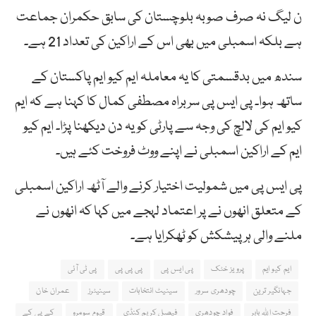
ن لیگ نہ صرف صوبہ بلوچستان کی سابق حکمران جماعت
ہے بلکہ اسمبلی میں بھی اس کے اراکین کی تعداد 21 ہے۔
سندھ میں بدقسمتی کا یہ معاملہ ایم کیو ایم پاکستان کے
ساتھ ہوا۔ پی ایس پی سربراہ مصطفی کمال کا کہنا ہے کہ ایم
کیو ایم کی لالچ کی وجہ سے پارٹی کو یہ دن دیکھنا پڑا۔ ایم کیو
ایم کے اراکین اسمبلی نے اپنے ووٹ فروخت کئے ہیں۔
پی ایس پی میں شمولیت اختیار کرنے والے آٹھ اراکین اسمبلی
کے متعلق انھوں نے پر اعتماد لہجے میں کہا کہ انھوں نے
ملنے والی ہر پیشکش کو ٹھکرایا ہے۔
ایم کیو ایم
پرویز خٹک
پی ایس پی
پی پی پی
پی ٹی آئی
جہانگیر ترین
چودھری سرور
سینیٹ انتخابات
سینیٹرز
عمران خان
فرحت اللہ بابر
فواد چودھری
فیصل کریم کنڈی
قیوم سومرو
کے پی کے