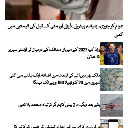
عوام کو جزوی ریلیف، پیٹرول، ڈیزل اور مٹی کے تیل کی قیمتوں میں
4 روز میں سونے کی قیمت میں بڑا اضافہ
کمی
ورلڈ کپ 2027 کے میزبان ممالک کے درمیان ٹی ٹوئنٹی سیریز
کا اعلان
ملک بھر میں آٹے کی قیمت میں اضافہ، ایک ہفتے میں کئی
شہروں میں 20 کلو تھیلا 100 روپے تک مہنگا
یکے بعد دیگرے 2 ہیلی کاپٹر گر کر تباہ؛ متعدد ہلاکتیں
پی ٹی اے کا ای سم کے اجرا اور تبدیلی کی فیس کم کرنے کا