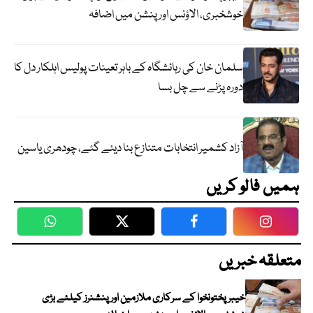
خوشخبری، الاؤنس اور پنشن میں اضافہ
سلمان خان کی رہائشگاہ کے باہر تعینات پولیس اہلکار دل کا
دورہ پڑنے سے چل بسا
آزاد کشمیر انتخابات متنازع بنا دیئے گئے، چودھری یاسین
ہمیں فالو کریں
WhatsApp
Twitter
Facebook
Faceboo
متعلقہ خبریں
خیبرپختونخوا کے سرکاری ملازمین اور پنشنرز کیلئے بڑی