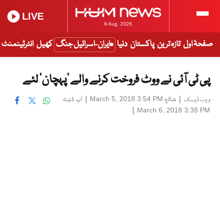
LIVE
9 Aug, 2026
صفحۂ اول
تازہ ترین
پاکستان
دنیا
ایران-اسرائیل جنگ
کھیل
انٹرٹینمنٹ
پی ٹی آئی نے ووٹ فروخت کرنے والے ‘پہچان’ لئے
|
شائع
|
اپ ڈیٹ
March 5, 2018 3:54 PM
ویب ڈیسک
|
March 6, 2018 3:38 PM