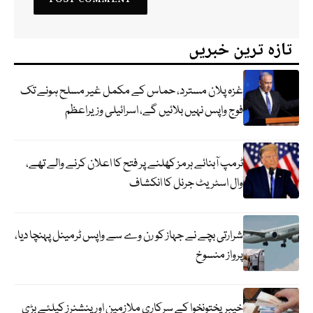
تازہ ترین خبریں
غزہ پلان مسترد، حماس کے مکمل غیر مسلح ہونے تک
فوج واپس نہیں بلائیں گے، اسرائیلی وزیراعظم
ٹرمپ آبنائے ہرمز کھلنے پر فتح کا اعلان کرنے والے تھے،
وال اسٹریٹ جرنل کا انکشاف
شرارتی بچے نے جہاز کو رن وے سے واپس ٹرمینل پہنچا دیا،
پرواز منسوخ
خیبرپختونخوا کے سرکاری ملازمین اور پنشنرز کیلئے بڑی