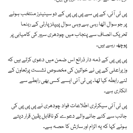
پی ٹی آئی، کے پی سے پی پی پی کے دو سینیٹرز منتخب ہونے
پر جو سوال اٹھا رہی ہے وہی سوال پیپلزپارٹی کے رہنما
تحریک انصاف سے پنجاب میں چودھری سرور کی کامیابی پر
پوچھ رہے ہیں۔
پی پی پی کے ذمہ دار ذرائع اس ضمن میں دعوی کرتے ہیں کہ
وزیراعلی کے پی نے خواتین کی مخصوص نشست پرتعاون کے
لئے رابطہ کیا تھا۔ پی ٹی آئی ایسے کسی بھی رابطے سے
انکاری ہے۔
پی ٹی آئی سیکرٹری اطلاعات فواد چودھری نے پی پی پی کی
جانب سے کئے جانے والے دعوے کو ناقابل یقین قرار دیتے
ہوئے کہا کہ یہ الزام اور سازش کا حصہ ہے۔