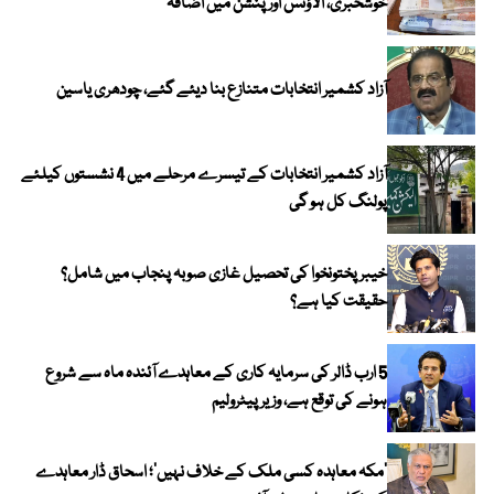
خوشخبری، الاؤنس اور پنشن میں اضافہ
آزاد کشمیر انتخابات متنازع بنا دیئے گئے، چودھری یاسین
آزاد کشمیر انتخابات کے تیسرے مرحلے میں 4 نشستوں کیلئے
پولنگ کل ہو گی
خیبر پختونخوا کی تحصیل غازی صوبہ پنجاب میں شامل؟
حقیقت کیا ہے؟
5 ارب ڈالر کی سرمایہ کاری کے معاہدے آئندہ ماہ سے شروع
ہونے کی توقع ہے، وزیر پیٹرولیم
‘مکہ معاہدہ کسی ملک کے خلاف نہیں’؛ اسحاق ڈار معاہدے