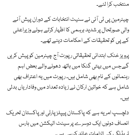
منتخب کرا لئے۔
چیئرمین پی ٹی آئی نے سنیٹ انتخابات کے دوران پیش آنے
والی صورتحال پر شدید برہمی کا اظہار کرتے ہوئے وزیراعلی
کے پی کو تحقیقات کے احکامات دیئے تھے۔
پرویز خٹک ابتدائی تحقیقاتی رپورٹ آج چیئرمین کو پیش کریں
گےجس میں بہتی گنکا میں ہاتھ دھونے والے بعض اہم
رہنمائوں کے نام بھی شامل ہیں۔ رپورٹ میں یہ اعتراف بھی
شامل ہے کہ خواتین ارکان نے زیادہ تعداد میں وفاداریاں بدلی
ہیں۔
دلچسپ امر یہ ہے کہ پاکستان پیپلز پارٹی اور پاکستان تحریک
انصاف دونوں ایک دوسرے پر سینٹ الیکشن میں ہارس
ٹریڈنگ کے الزامات عائد کررہی ہیں۔