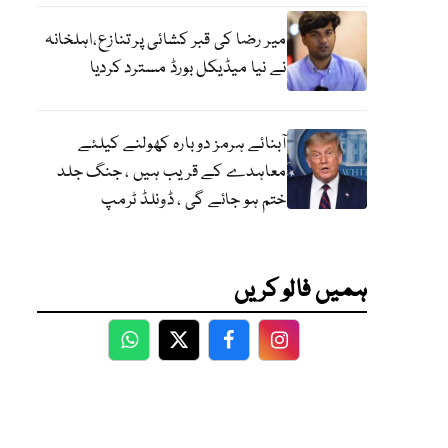
میر رضا کی قبر کشائی پر تنازع،اہلخانہ
نے نیا میڈیکل بورڈ مسترد کردیا
آبنائے ہرمز دوبارہ کھولنے کیلئے
معاہدے کے قریب ہیں ، جنگ جلد
ختم ہو جائے گی ، ڈونلڈ ٹرمپ
ہمیں فالو کریں
WhatsApp
Twitter
Facebook
Facebook