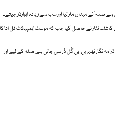
 ہے صلہ‘ نے میدان مار لیا اور سب سے زیادہ ایوارڈز جیتے۔
لیے کاشف نثار نے حاصل کیا جب کہ موسٹ ایمپیکٹ فل اداکار
رامہ نگار ٹھہریں، بی گُل ڈر سی جاتی ہے صلہ کے لیے اور