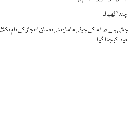
دا‘ ٹھہرا۔
 جاتی ہے صلہ کے جوئی ماما یعنی نعمان اعجاز کے نام نکلا،
ید کو چنا گیا۔