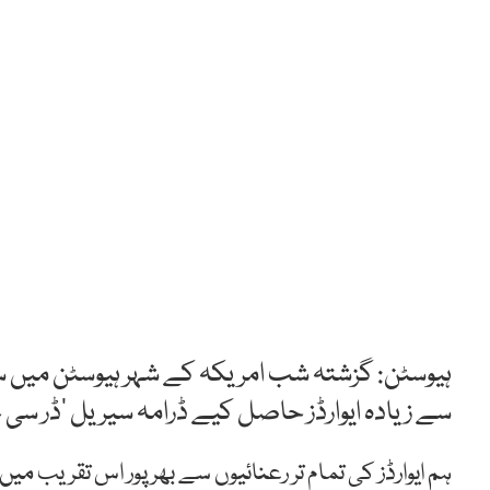
ہیوسٹن: گزشتہ شب امریکہ کے شہر ہیوسٹن میں سج
سے زیادہ ایوارڈز حاصل کیے ڈرامہ سیریل ’ڈر سی 
ہم ایوارڈز کی تمام تر رعنائیوں سے بھرپور اس تقریب 