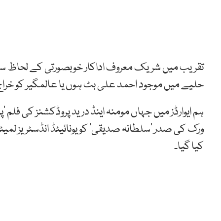
تقریب میں شریک معروف اداکار خوبصورتی کے لحاظ سے
حلیے میں موجود احمد علی بٹ ہوں یا عالمگیر کو خرا
ہم ایوارڈز میں جہاں مومنہ اینڈ درید پروڈکشنز کی فلم ’پ
ورک کی صدر ’سلطانہ صدیقی‘ کو یونائیٹڈ انڈسٹریز لمیٹ
کیا گیا۔