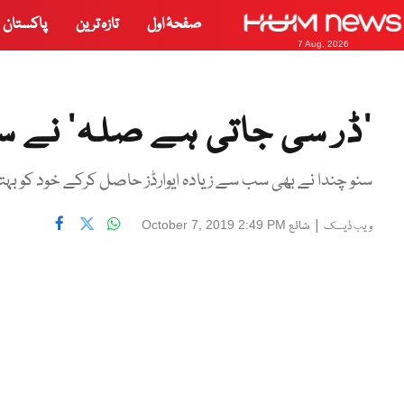
صفحۂ اول
تازہ ترین
پاکستان
7 Aug, 2026
’ڈر سی جاتی ہے صلہ‘ نے سات
سنو چندا نے بھی سب سے زیادہ ایوارڈز حاصل کرکے خود کو بہت
|
شائع
October 7, 2019 2:49 PM
ویب ڈیسک