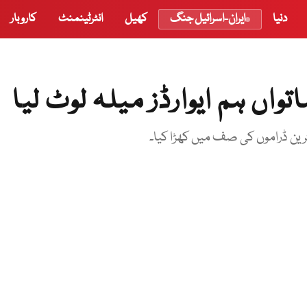
دنیا
ایران-اسرائیل جنگ
کھیل
انٹرٹینمنٹ
کاروبار
واں ہم ایوارڈز میلہ لوٹ لیا
رین ڈراموں کی صف میں کھڑا کیا۔