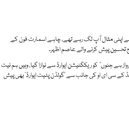
 اپنی مثال آپ لگ رہے تھے، چاہے اسمارٹ فون کے
ج تحسین پیش کرنے والے عاصم اظہر۔
رواز ہے جنوں‘ کو ریکگنیشن ایوارڈ سے نوازا گیا، وہیں ہم نیٹ
ڈ کے سی ای او کی جانب سے ’گولڈن پلیٹ ایوارڈ‘ بھی پیش