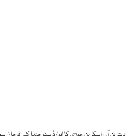
بہترین آن اسکرین جوڑی کا ایوارڈ سنو چندا کے فرحان سعید 