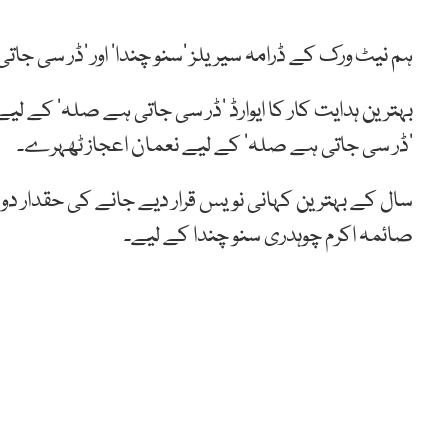
ہم نیٹ ورک کے ڈرامہ سیریلز ’سنو چندا‘ اور ’ڈر سی جاتی
بہترین ہدایت کار کا ایوارڈ ’ڈر سی جاتی ہے صلہ‘ کے 
’ڈر سی جاتی ہے صلہ‘ کے لیے نعمان اعجاز ٹھہرے۔
سال کے بہترین کہانی نویس قرار دیے جانے کی حقدار دو ڈ
صائمہ اکرم چوہدری سنو چندا کے لیے۔