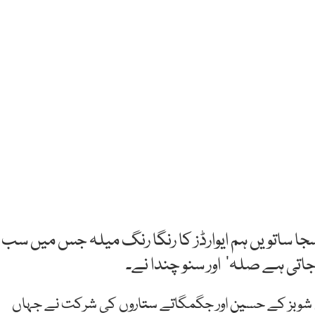
ا ساتویں ہم ایوارڈز کا رنگا رنگ میلہ جس میں سب
جاتی ہے صلہ‘ اور سنو چندا نے۔
میں شوبز کے حسین اور جگمگاتے ستاروں کی شرکت نے جہاں