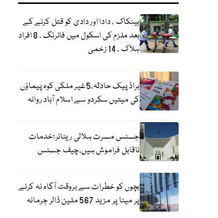
بینکاک ، دادا اور دادی کو قتل کرنے کے
بعد ملزم کی اسکول میں فائرنگ ، 8 افراد
ہلاک ، 14 زخمی
براڈ پیک حادثہ،5غیر ملکی کوہ پیماؤں
کی میتیں سکردو سے اسلام آباد روانہ
جسٹس مسرت ہلالی ریٹائر؛خدمات
ناقابل فراموش ہیں،چیف جسٹس
بچوں کو خطرات سے بروقت آگاہ نہ کرنے
پر میٹا پر مزید 567 ملین ڈالر جرمانہ