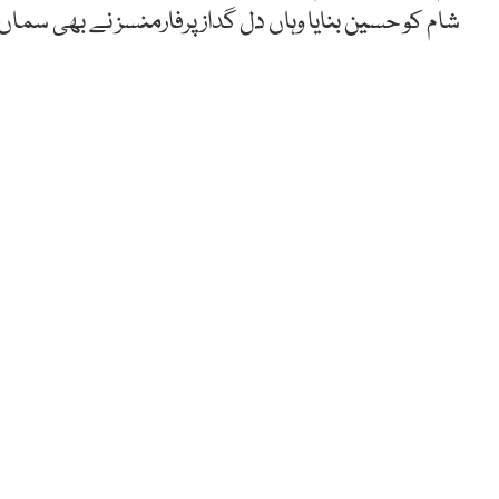
شام کو حسین بنایا وہاں دل گداز پرفارمنسز نے بھی سماں ب