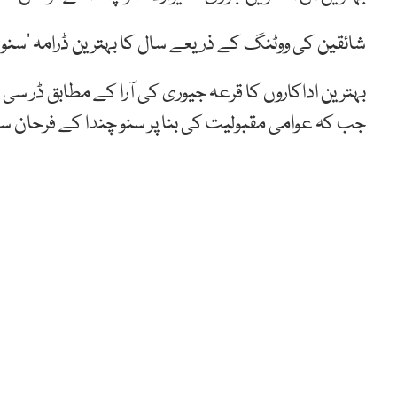
شائقین کی ووٹنگ کے ذریعے سال کا بہترین ڈرامہ ’سنو چن
بہترین اداکاروں کا قرعہ جیوری کی آرا کے مطابق ڈر سی
جب کہ عوامی مقبولیت کی بنا پر سنو چندا کے فرحان سع