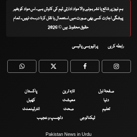
ہم نیوز پر شائع یا نشر ہونے والا مواد ادارتی ٹیم کی کاوش ہے۔ اس مواد کو بغیر
پیشگی اجازت کسی بھی صورت میں استعمال یا نقل کرنا درست نہیں۔ تمام
حقوق محفوظ ہیں © 2026
رابطہ کریں
پرائیویسی پالیسی
WhatsApp
Twitter
Facebook
Faceboo
صفحۂ اول
تازہ ترین
پاکستان
دنیا
معیشت
کھیل
تعلیم
صحت
انٹرٹینمنٹ
ٹیکنالوجی
دلچسپ و عجیب
Pakistan News in Urdu