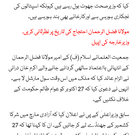
کیا کہ وزیرصحت جھوٹ بول رہے ہیں کیونکہ اسپتالوں کی
نجکاری ہورہی ہے اورکارخانے بھی بند ہورہے ہیں۔
مولانا فضل الرحمان احتجاج کی تاریخ پر نظرثانی کریں،
وزیرخارجہ کی اپیل
جمعیت العلمائے اسلام (ف) کے امیر مولانا فضل الرحمان
کے انتہائی بااعتماد ساتھی گردانے جانے والے اکرم خان درانی
نے الزام عائد کیا کہ ملک میں اس وقت سول مارشل لا ہے۔
انہوں نے دعویٰ کیا کہ 27 اکتوبر کو عوام ظالم حکومت کے
خلاف نکلیں گے۔
سابق وزیراعلیٰ کے پی نے اعلان کیا کہ آزادی مارچ میں شرکا
کشمیر کے جھنڈے لے کر جائیں گے۔ ان کا کہنا تھا کہ 27