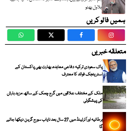
بلاول بھٹو
ہمیں فالو کریں
WhatsApp
Twitter
Facebook
Faceboo
متعلقہ خبریں
پاک سعودی ترکیہ دفاعی معاہدہ، بھارت بھی پاکستان کے
اسٹریٹجک فوائد کا معترف
ملک کے مختلف علاقوں میں گرج چمک کے ساتھ مزید بارش
کی پیشگوئی
برطانیہ اور آئرلینڈ میں 27 سال بعد نایاب سورج گرہن دیکھا جائے
گا