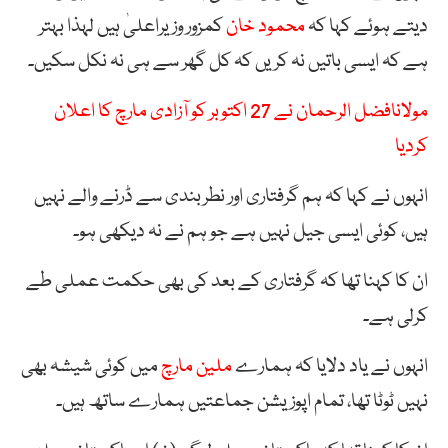
دیتے ہوئے کہا کہ
محمود خان
کمزور وزیراعلیٰ ہیں لہذا بہتر
ہے کہ ایسی باتیں نہ کریں کہ کل گھر سے ہی نہ نکل سکیں۔
مولانافضل الرحمان نے 27 اکتوبر کو آزادی مارچ کا اعلان
کردیا
انہوں نے کہا کہ ہم گرفتاری اور نطربندی سے ڈرنے والے نہیں
ہیں، کوئی ایسی جیل نہیں ہے جو ہم نے نہ دیکھی ہو۔
ان کا کہنا تھا کہ گرفتاری کے بعد کی بھی حکمت عملی طے
کرلی ہے۔
انہوں نے یاد دلایا کہ ہمارے
ملین مارچ
میں کوئی شیشہ بھی
نہیں ٹوٹا تھا، تمام اپوزیشن جماعتیں ہمارے ساتھ ہیں۔