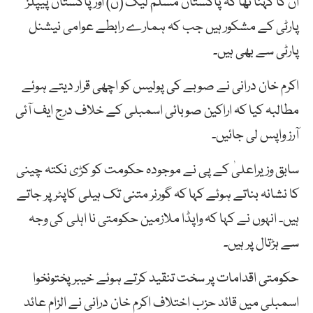
ان کا کہنا تھا کہ پاکستان مسلم لیگ (ن) اورپاکستان پیپلز
پارٹی کے مشکور ہیں جب کہ ہمارے رابطے عوامی نیشنل
پارٹی سے بھی ہیں۔
اکرم خان درانی نے صوبے کی پولیس کو اچھی قرار دیتے ہوئے
مطالبہ کیا کہ اراکین صوبائی اسمبلی کے خلاف درج ایف آئی
آرز واپس لی جائیں۔
سابق وزیراعلیٰ کے پی نے موجودہ حکومت کو کڑی نکتہ چینی
کا نشانہ بناتے ہوئے کہا کہ گورنر متنی تک ہیلی کاپٹر پر جاتے
ہیں۔ انہوں نے کہا کہ واپڈا ملازمین حکومتی نا اہلی کی وجہ
سے ہڑتال پر ہیں۔
حکومتی اقدامات پر سخت تنقید کرتے ہوئے خیبرپختونخوا
اسمبلی میں قائد حزب اختلاف اکرم خان درانی نے الزام عائد