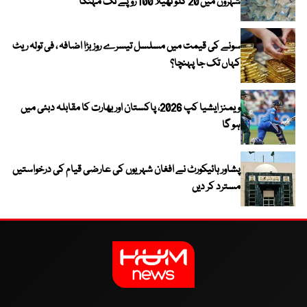
شہروں میں 20 کلو تھیلا 100 روپے تک مہنگا
سونے کی قیمت میں مسلسل تیسرے روز بڑا اضافہ ، فی تولہ ریٹ
کہاں تک جا پہنچا؟
ویمنز ایشیا کپ 2026، پاکستان اور بھارت کا مقابلہ دبئی میں
ہو گا
پشاور ہائیکورٹ نے افغان شہریوں کی عارضی قیام کی درخواستیں
مسترد کر دیں