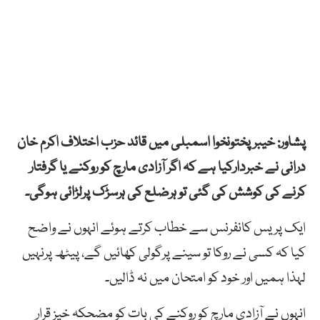
پشاور: خیبرپختونخوا اسمبلی میں قائد حزب اختلاف اکرم خان
درانی نے خبردارکیا ہے کہ اگر آزادی مارچ کو روکنے یا گرفتار
کرنے کی کوشش کی گئی تو ہرضلع کی ہرسڑک پرلڑائی ہوگی۔
ایک پریس کانفرنس سے خطاب کرتے ہوئے انہوں نے واضح
کیا کہ کسی نے روکا تو سینے پرگولی کھائیں گے، پیٹھ پرنہیں
لہذا ہمیں اور خود کو امتحان میں نہ ڈالیں۔
انہوں نے آزادی مارچ کو روکنے کی بات کو مضحکہ خیز قرار