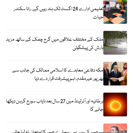
تعلیمی ادارے 24 اگست تک بند رہیں گے، رانا سکندر
حیات
ملک کے مختلف علاقوں میں گرج چمک کے ساتھ مزید
بارش کی پیشگوئی
مکہ دفاعی معاہدے کا اسلامی ممالک کی جانب سے
بھرپور خیرمقدم، اہم پیشرفت قرار دے دیا
برطانیہ اور آئرلینڈ میں 27 سال بعد نایاب سورج گرہن دیکھا
جائے گا
ہم صبر کر رہے ہیں، ہمارے صبر کا امتحان نہ لیا جائے،