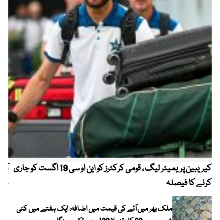
کیریبین پریمیئر لیگ ، قومی کرکٹرز کو این او سی 19 اگست کو جاری
آز
کرنے کا فیصلہ
چھی
ملک بھر میں آٹے کی قیمت میں اضافہ، ایک ہفتے میں کئی