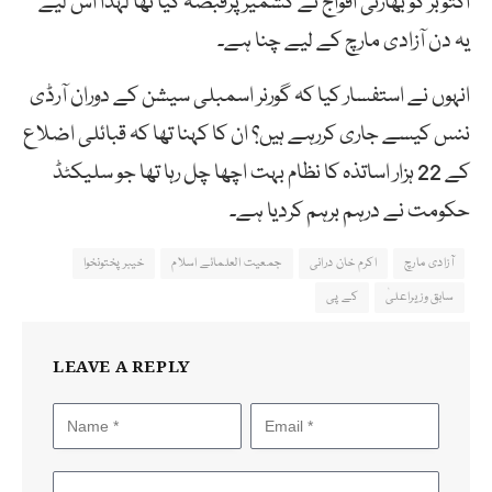
اکتوبر کو بھارتی افواج نے کشمیر پرقبضہ کیا تھا لہذا اس لیے
یہ دن آزادی مارچ کے لیے چنا ہے۔
انہوں نے استفسار کیا کہ گورنر اسمبلی سیشن کے دوران آرڈی
ننس کیسے جاری کررہے ہیں؟ ان کا کہنا تھا کہ قبائلی اضلاع
کے 22 ہزار اساتذہ کا نظام بہت اچھا چل رہا تھا جو سلیکٹڈ
حکومت نے درہم برہم کردیا ہے۔
آزادی مارچ
اکرم خان درانی
جمعیت العلمائے اسلام
خیبرپختونخوا
سابق وزیراعلیٰ
کے پی
LEAVE A REPLY