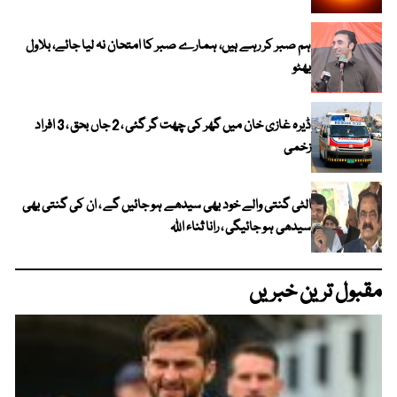
ہم صبر کر رہے ہیں، ہمارے صبر کا امتحان نہ لیا جائے، بلاول
بھٹو
ڈیرہ غازی خان میں گھر کی چھت گر گئی ، 2 جاں بحق ، 3 افراد
زخمی
الٹی گنتی والے خود بھی سیدھے ہو جائیں گے ، ان کی گنتی بھی
سیدھی ہو جائیگی ، رانا ثناء اللہ
مقبول ترین خبریں