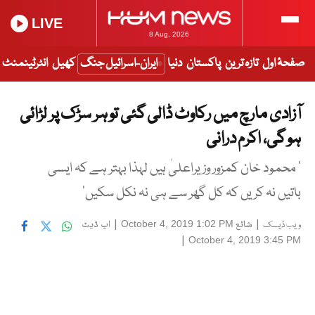
LIVE
8 Aug, 2026
صفحۂ اول
تازہ ترین
پاکستان
دنیا
ایران-اسرائیل جنگ
کھیل
انٹرٹینمنٹ
آزادی مارچ میں رکاوٹ ڈالی گئی تو ہر سڑک پر لڑائی
ہو گی، اکرم درانی
’ محمود خان کمزور وزیراعلیٰ ہیں لہذا بہتر ہے کہ ایسی
باتیں نہ کریں کہ کل گھر سے ہی نہ نکل سکیں‘
|
شائع
|
اپ ڈیٹ
October 4, 2019 1:02 PM
ویب ڈیسک
|
October 4, 2019 3:45 PM