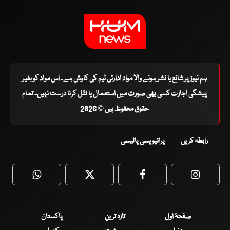
ہم نیوز پر شائع یا نشر ہونے والا مواد ادارتی ٹیم کی کاوش ہے۔ اس مواد کو بغیر
پیشگی اجازت کسی بھی صورت میں استعمال یا نقل کرنا درست نہیں۔ تمام
حقوق محفوظ ہیں © 2026
رابطہ کریں
پرائیویسی پالیسی
WhatsApp
Twitter
Facebook
Faceboo
صفحۂ اول
تازہ ترین
پاکستان