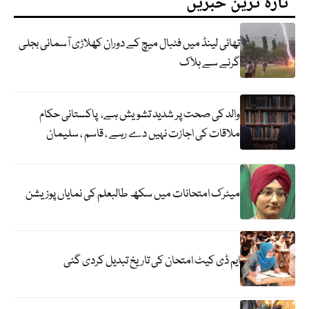
تازہ ترین خبریں
تھائی لینڈ میں فٹبال میچ کے دوران کھلاڑی آسمانی بجلی
گرنے سے ہلاک
والد کی صحت پر شدید تشویش ہے، پاکستانی حکام
ملاقات کی اجازت نہیں دے رہے ، قاسم ، سلیمان
میٹرک امتحانات میں سکھ طالبعلم کی نمایاں پوزیشن
ایم ڈی کیٹ امتحان کی تاریخ تبدیل کردی گئی