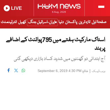
LIVE
6 Aug, 2026
صفحۂ اول
تازہ ترین
پاکستان
دنیا
ایران-اسرائیل جنگ
کھیل
انٹرٹینمنٹ
اسٹاک مارکیٹ ہفتے میں 795 پوائنٹ کے اضافے
پر بند
آج ابتدائی دو گھنٹوں میں شدید کساد بازاری دیکھی گئی
|
شائع
September 6, 2019 4:30 PM
ویب ڈیسک