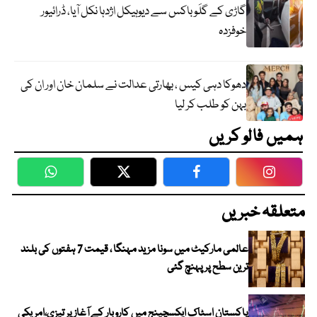
گاڑی کے گلَو باکس سے دیوہیکل اژدہا نکل آیا، ڈرائیور
خوفزدہ
دھوکا دہی کیس ، بھارتی عدالت نے سلمان خان اور ان کی
بہن کو طلب کر لیا
ہمیں فالو کریں
WhatsApp
Twitter
Facebook
Faceboo
متعلقہ خبریں
عالمی مارکیٹ میں سونا مزید مہنگا ، قیمت 7 ہفتوں کی بلند
ترین سطح پر پہنچ گئی
پاکستان اسٹاک ایکسچینج میں کاروبار کے آغاز پر تیزی،امریکی