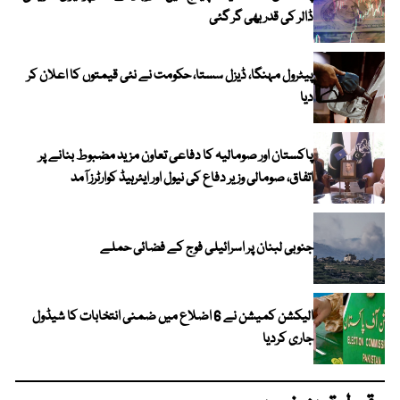
ڈالر کی قدر بھی گر گئی
پیٹرول مہنگا، ڈیزل سستا، حکومت نے نئی قیمتوں کا اعلان کر
دیا
پاکستان اور صومالیہ کا دفاعی تعاون مزید مضبوط بنانے پر
اتفاق، صومالی وزیر دفاع کی نیول اور ایئرہیڈ کوارٹرز آمد
جنوبی لبنان پر اسرائیلی فوج کے فضائی حملے
الیکشن کمیشن نے 6 اضلاع میں ضمنی انتخابات کا شیڈول
جاری کردیا