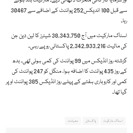
اور سرمایا کار کافی متحرک دکھائی دیے۔ مارکیٹ بند ہونے
سے قبل 100 اندیکس252 پوائنٹ کے اضافے سے 30467
رہا۔
اسٹاک مارکیٹ میں آج 38,343,750 شیئرز کا لین دین جن
کی مالیت 2,342,933,216 پاکستانی روپے رہی۔
گزشتہ روز انڈیکس میں 99 پوائنٹ کی کمی ہوئی تھی۔ بدھ
کے روز 435 پوائنٹ کا اضافہ ہوا، منگل کو 247 پوائنٹ کی
کمی اور کاروباری ہفتے کے پہلے روز انڈیکس 385 پوائنٹ اوپر
گیا تھا۔
اسٹاک مارکیٹ
پاکستان
معیشت