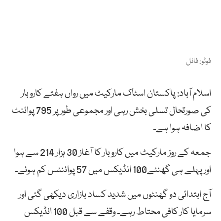
فوٹو: فائل
اسلام آباد: پاکستان اسٹاک مارکیٹ میں رواں ہفتے کاروبار
کی صورتحال تسلی بخش رہی اور مجموعی طور پر 795 پوائنٹ
کا اضافہ ہوا ہے۔
جمعہ کے روز مارکیٹ میں کاروبار کا آغاز 30 ہزار 214 سے ہوا
اور پہلے ہی گھنٹے100 انڈیکس میں 57 پوائنٹس کم ہوئے۔
آج ابتدائی دو گھنٹوں میں شدید کساد بازاری دیکھی گئی اور
سرمایا کار کافی محتاط رہے۔ وقفے سے قبل 100 انڈیکس