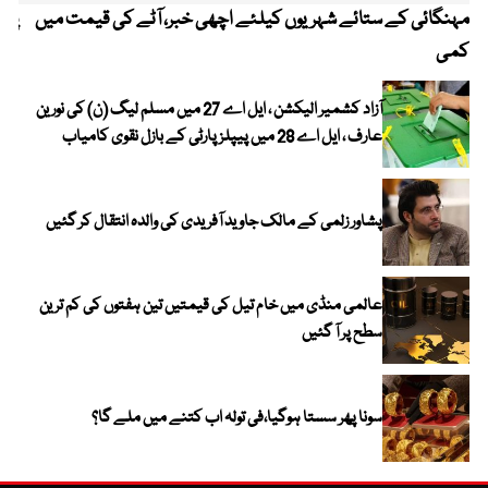
مہنگائی کے ستائے شہریوں کیلئے اچھی خبر، آٹے کی قیمت میں
پیٹ
کمی
آزاد کشمیر الیکشن ، ایل اے 27 میں مسلم لیگ (ن) کی نورین
عارف ، ایل اے 28 میں پیپلز پارٹی کے بازل نقوی کامیاب
پشاور زلمی کے مالک جاوید آفریدی کی والدہ انتقال کر گئیں
عالمی منڈی میں خام تیل کی قیمتیں تین ہفتوں کی کم ترین
سطح پر آ گئیں
سونا پھر سستا ہوگیا،فی تولہ اب کتنے میں ملے گا؟