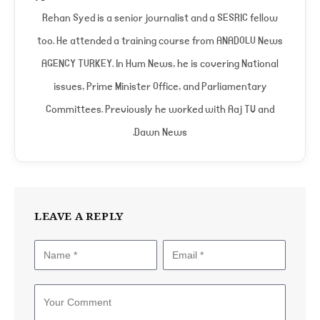
(Twitter)
Rehan Syed is a senior journalist and a SESRIC fellow
too. He attended a training course from ANADOLU News
AGENCY TURKEY. In Hum News, he is covering National
issues, Prime Minister Office, and Parliamentary
Committees. Previously he worked with Aaj TV and
Dawn News.
LEAVE A REPLY