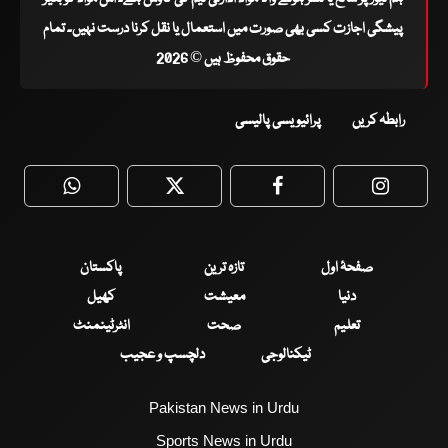
پیشگی اجازت کسی بھی صورت میں استعمال یا نقل کرنا درست نہیں۔ تمام
حقوق محفوظ ہیں © 2026
رابطہ کریں
پرائیویسی پالیسی
WhatsApp
Twitter
Facebook
Faceboo
صفحۂ اول
تازہ ترین
پاکستان
دنیا
معیشت
کھیل
تعلیم
صحت
انٹرٹینمنٹ
ٹیکنالوجی
دلچسپ و عجیب
Pakistan News in Urdu
Sports News in Urdu