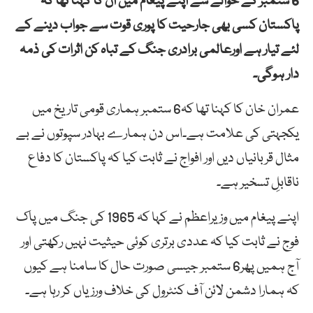
6 ستمبر کے حوالے سے اپنے پیغام میں ان کا کہنا تھا کہ
پاکستان کسی بھی جارحیت کا پوری قوت سے جواب دینے کے
لئے تیار ہے اورعالمی برادری جنگ کے تباہ کن اثرات کی ذمہ
دار ہوگی۔
عمران خان کا کہنا تھا کہ6 ستمبر ہماری قومی تاریخ میں
یکجہتی کی علامت ہے۔اس دن ہمارے بہادر سپوتوں نے بے
مثال قربانیاں دیں اور افواج نے ثابت کیا کہ پاکستان کا دفاع
ناقابلِ تسخیر ہے۔
اپنے پیغام میں وزیراعظم نے کہا کہ 1965 کی جنگ میں پاک
فوج نے ثابت کیا کہ عددی برتری کوئی حیثیت نہیں رکھتی اور
آج ہمیں پھر6 ستمبر جیسی صورت حال کا سامنا ہے کیوں
کہ ہمارا دشمن لائن آف کنٹرول کی خلاف ورزیاں کر رہا ہے۔