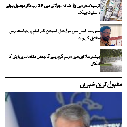
ترسیلات زر میں بڑا اضافہ ، جولائی میں 3.6 ارب ڈالر موصول ہوئے
، اسٹیٹ بینک
میر رضا کیس میں جوڈیشل کمیشن کے قیام پر رضامند نہیں،
مقتول کے والد
بیشتر علاقوں میں موسم گرم رہے گا ، بعض مقامات پر بارش کا
امکان
مقبول ترین خبریں