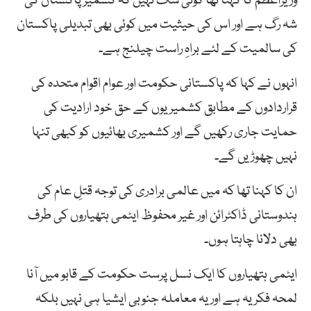
وزیراعظم کا کہنا تھا کوئی شک نہیں کہ کشمیر پاکستان کی
شہ رگ ہے اور اس کی حیثیت میں کوئی بھی تبدیلی پاکستان
کی سالمیت کے لئے براہِ راست چیلنج ہے۔
انہوں نے کہا کہ پاکستانی حکومت اور عوام اقوام متحدہ کی
قراردادوں کے مطابق کشمیریوں کے حق خود ارادیت کی
حمایت جاری رکھیں گے اور کشمیری بھائیوں کو کبھی تنہا
نہیں چھوڑیں گے۔
ان کا کہنا تھا کہ میں عالمی برادری کی توجہ قتلِ عام کی
ہندوستانی ڈاکٹرائن اور غیر محفوظ ایٹمی ہتھیاروں کی طرف
بھی دلانا چاہتا ہوں۔
ایٹمی ہتھیاروں کا ایک نسل پرست حکومت کے قابو میں آنا
لمحہ فکریہ ہے اور یہ معاملہ جنوبی ایشیا ہی نہیں بلکہ