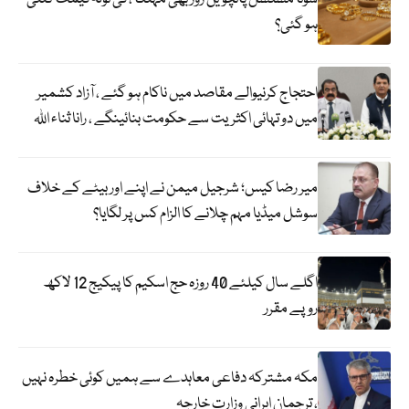
ہو گئی؟
احتجاج کرنیوالے مقاصد میں ناکام ہو گئے ، آزاد کشمیر
میں دو تہائی اکثریت سے حکومت بنائینگے ، رانا ثناء اللہ
میر رضا کیس؛ شرجیل میمن نے اپنے اور بیٹے کے خلاف
سوشل میڈیا مہم چلانے کا الزام کس پر لگایا؟
اگلے سال کیلئے 40 روزہ حج اسکیم کا پیکیج 12 لاکھ
روپے مقرر
مکہ مشترکہ دفاعی معاہدے سے ہمیں کوئی خطرہ نہیں
، ترجمان ایرانی وزارت خارجہ