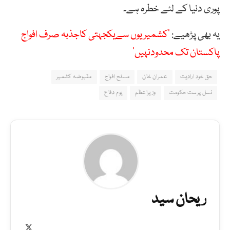
پوری دنیا کے لئے خطرہ ہے۔
یہ بھی پڑھیے:
’کشمیریوں سےیکجہتی کاجذبہ صرف افواج
پاکستان تک محدودنہیں’
حق خود ارادیت
عمران خان
مسلح افواج
مقبوضہ کشمیر
نسل پرست حکومت
وزیراعظم
یوم دفاع
ریحان سید
X