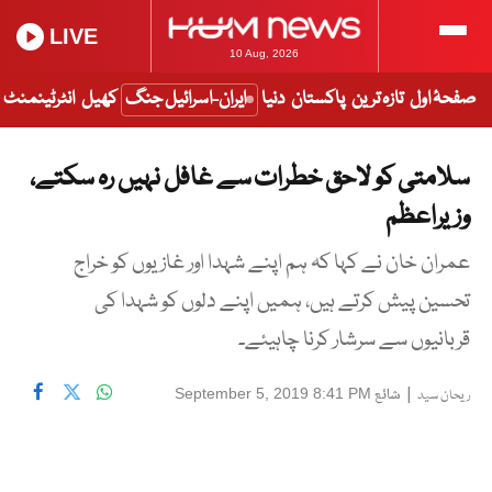
LIVE
10 Aug, 2026
صفحۂ اول
تازہ ترین
پاکستان
دنیا
ایران-اسرائیل جنگ
کھیل
انٹرٹینمنٹ
سلامتی کو لاحق خطرات سے غافل نہیں رہ سکتے،
وزیراعظم
عمران خان نے کہا کہ ہم اپنے شہدا اور غازیوں کو خراج
تحسین پیش کرتے ہیں، ہمیں اپنے دلوں کو شہدا کی
قربانیوں سے سرشار کرنا چاہیئے۔
|
شائع
September 5, 2019 8:41 PM
ریحان سید