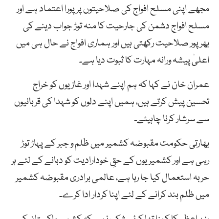
مجھے اپنی مسلح افواج کی صلاحیتوں پر پورا اعتماد ہے اور
مسلح افواج دشمن کی جارحیت کا منہ توڑ جواب دینے کی
بھرپور صلاحیت رکھتی ہیں اور ہماری افواج نے حال ہی میں
اعلیٰ پیشہ ورانہ مہارت کا ثبوت دیا ہے۔
عمران خان نے کہا کہ ہم اپنے شہدا اور غازیوں کو خراج
تحسین پیش کرتے ہیں، ہمیں اپنے دلوں کو شہدا کی قربانیوں
سے سرشار کرنا چاہیئے۔
بھارتی حکومت مقبوضہ کشمیر میں ظلم و جبر کے پہاڑ توڑ
رہی ہے اور کشمیریوں کے حقِ خودارادیت کو دبانے کے لئے ہر
حربہ استعمال کیا جا رہا ہے، عالمی برادری مقبوضہ کشمیر
میں ظلم بند کرانے کے لئے اپنا کردار ادا کرے۔