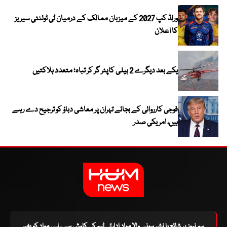
ورلڈ کپ 2027 کے میزبان ممالک کے درمیان ٹی ٹوئنٹی سیریز
کا اعلان
یکے بعد دیگرے 2 ہیلی کاپٹر گر کر تباہ؛ متعدد ہلاکتیں
فوجی کارروائی کے بجائے تہران پر معاشی دباؤ کو ترجیح دے رہے
ہیں، امریکی صدر
ہم نیوز پر شائع یا نشر ہونے والا مواد ادارتی ٹیم کی کاوش ہے۔ اس مواد کو بغیر