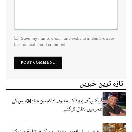
Save my name, email, and website in this browser
for the next time I comment.
تازہ ترین خبریں
ڈیوکس آف ہیزرڈ کے معروف اداکار بین جونز 84 برس کی
عمر میں انتقال کر گئے
سونا مسلسل پانچویں روز بھی مہنگا ، فی تولہ قیمت کتنی