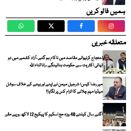
ہمیں فالو کریں
WhatsApp
Twitter
Facebook
Faceboo
متعلقہ خبریں
احتجاج کرنیوالے مقاصد میں ناکام ہو گئے ، آزاد کشمیر میں دو
تہائی اکثریت سے حکومت بنائینگے ، رانا ثناء اللہ
میر رضا کیس؛ شرجیل میمن نے اپنے اور بیٹے کے خلاف سوشل
میڈیا مہم چلانے کا الزام کس پر لگایا؟
اگلے سال کیلئے 40 روزہ حج اسکیم کا پیکیج 12 لاکھ روپے مقرر