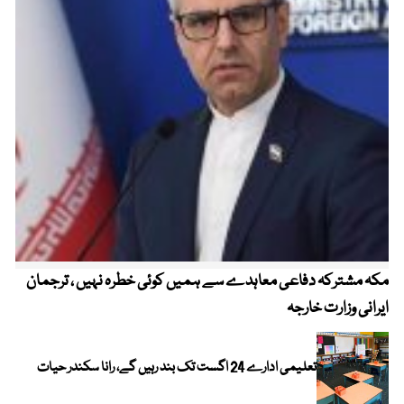
مکہ مشترکہ دفاعی معاہدے سے ہمیں کوئی خطرہ نہیں ، ترجمان
4 روز میں سونے کی قیمت میں بڑا اضافہ
ایرانی وزارت خارجہ
تعلیمی ادارے 24 اگست تک بند رہیں گے، رانا سکندر حیات