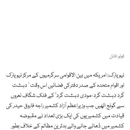
فوٹو: فائل
نیویارک: امریکہ میں بین الاقوامی سرگرمیوں کے مرکز نیویارک
اور اقوام متحدہ کے صدر دفترکی فضائیں اس وقت ’ دہشت
گرد دہشت گرد-مودی دہشت گرد‘ کے فلک شگاف نعروں
سے گونج اٹھیں جب وزیراعظم آزاد کشمیر راجہ فاروق حیدر کی
قیادت میں کشمیریوں کی ایک بڑی تعداد نے مقبوضہ
کشمیر میں ڈھائے جانے والے بدترین مظالم کے خلاف بطور