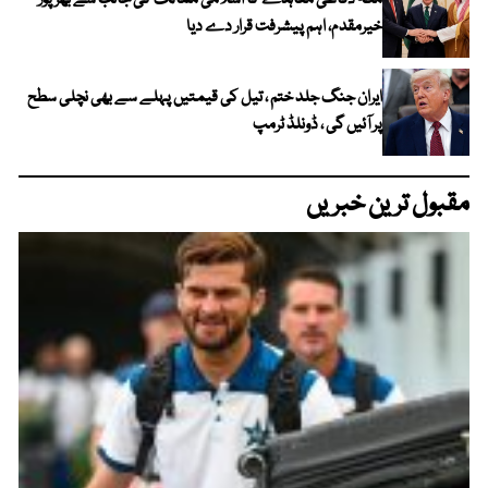
مکہ دفاعی معاہدے کا اسلامی ممالک کی جانب سے بھرپور
خیرمقدم، اہم پیشرفت قرار دے دیا
ایران جنگ جلد ختم ، تیل کی قیمتیں پہلے سے بھی نچلی سطح
پر آئیں گی ، ڈونلڈ ٹرمپ
مقبول ترین خبریں