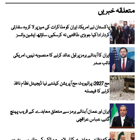
متعلقہ خبریں
پاکستان نے امریکا، ایران کو مذاکرات کی میز پر لا کر وہ سفارتی
کردار اداکیا جو بڑی طاقتیں نہ کرسکیں، ساؤتھ ایشین وائسز
ایران کا آبنائے ہرمز پر ٹول عائد کرنے کا منصوبہ نہیں، امریکی
نائب صدر
حج 2027: پرائیویٹ حج آپریشن کیلئے نیا ڈیجیٹل نظام نافذ
کرنے کا فیصلہ
ایران اور عمان آبنائے ہرمز سے متعلق معاہدے کے قریب پہنچ
گئے، عباس عراقچی