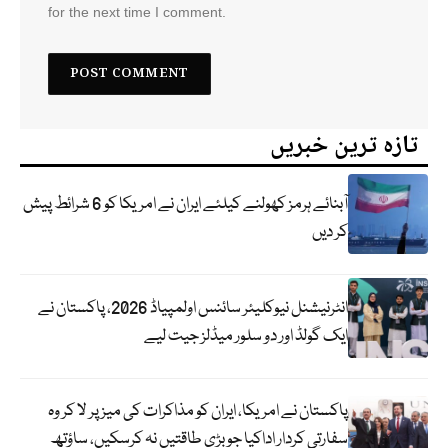
for the next time I comment.
تازہ ترین خبریں
آبنائے ہرمز کھولنے کیلئے ایران نے امریکا کو 6 شرائط پیش
کر دیں
انٹرنیشنل نیوکلیئر سائنس اولمپیاڈ 2026، پاکستان نے
ایک گولڈ اور دو سلور میڈلز جیت لیے
پاکستان نے امریکا، ایران کو مذاکرات کی میز پر لا کر وہ
سفارتی کردار اداکیا جو بڑی طاقتیں نہ کرسکیں، ساؤتھ