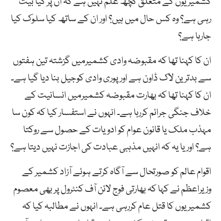
کشمیریوں کے متعلق کچھ علم نہیں ہے کہ ان پر کیا بیت
رہی ہے؟ وہ کس حال میں ہیں؟ اور ان کے ساتھ کیا سلوک کیا
جارہا ہے؟
ان کا کہنا تھا کہ مقبوضہ وادی کشمیرمیں گزشتہ تین ہفتوں
سے بدترین لاک ڈاون ہے اور پوری وادی کوجیل بنا دیا گیا ہے۔
ان کا کہنا تھا کہ بھارت مقبوضہ کشمیرمیں انسانیت کے
خلاف جنگی جرائم کررہا ہے۔ انہوں نے استفسار کیا کہ کون سا
مہذب ملک یا قانون عوام کو ادویات کے حصول سے روکتا
ہے؟ اور یا یہ کہ انہیں مذہبی عبادت کی اجازت نہیں دیتا ہے؟
اقوام عالم کو صورتحال سے آگاہ کرتے ہوئے آزاد کشمیر کے
وزیراعظم نے کہا کہ بھارتی فوج لائن آف کنٹرول پر بھی معصوم
کشمیریوں کا قتل عام کررہی ہے۔ انہوں نے مطالبہ کیا کہ