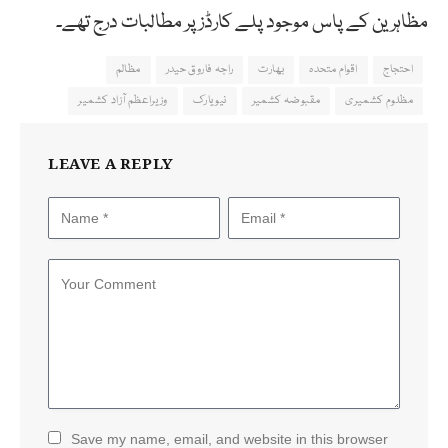
مظاہرین کے پاس موجود پلے کارڈز پر مطالبات درج تھے۔
احتجاج
اقوام متحدہ
بھارت
راجہ فاروق حیدر
مظالم
مظلوم کشمیری
مقبوضہ کشمیر
نیویارک
وزیراعظم آزاد کشمیر
LEAVE A REPLY
Save my name, email, and website in this browser