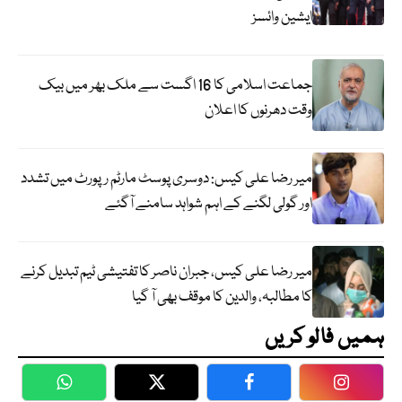
ایشین وائسز
جماعت اسلامی کا 16 اگست سے ملک بھر میں بیک
وقت دھرنوں کا اعلان
میر رضا علی کیس: دوسری پوسٹ مارٹم رپورٹ میں تشدد
اور گولی لگنے کے اہم شواہد سامنے آگئے
میر رضا علی کیس، جبران ناصر کا تفتیشی ٹیم تبدیل کرنے
کا مطالبہ، والدین کا موقف بھی آ گیا
ہمیں فالو کریں
WhatsApp
Twitter
Facebook
Faceboo