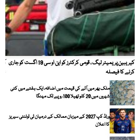
کیریبین پریمیئر لیگ ، قومی کرکٹرز کو این او سی 19 اگست کو جاری
آز
کرنے کا فیصلہ
چھی
ملک بھر میں آٹے کی قیمت میں اضافہ، ایک ہفتے میں کئی
شہروں میں 20 کلو تھیلا 100 روپے تک مہنگا
ورلڈ کپ 2027 کے میزبان ممالک کے درمیان ٹی ٹوئنٹی سیریز
کا اعلان