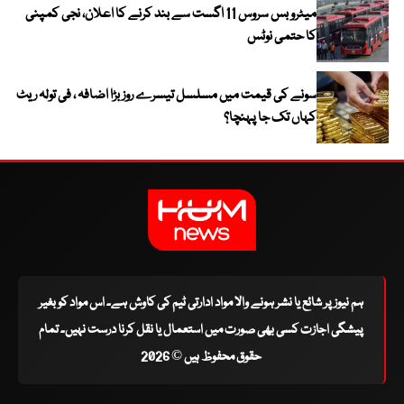
میٹرو بس سروس 11 اگست سے بند کرنے کا اعلان، نجی کمپنی
کا حتمی نوٹس
سونے کی قیمت میں مسلسل تیسرے روز بڑا اضافہ ، فی تولہ ریٹ
کہاں تک جا پہنچا؟
ہم نیوز پر شائع یا نشر ہونے والا مواد ادارتی ٹیم کی کاوش ہے۔ اس مواد کو بغیر
پیشگی اجازت کسی بھی صورت میں استعمال یا نقل کرنا درست نہیں۔ تمام
حقوق محفوظ ہیں © 2026