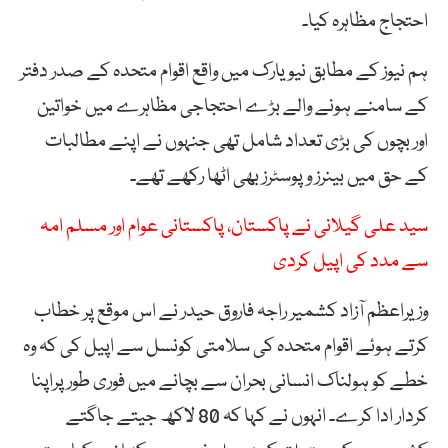
احتجاج مظاہرہ کیا۔
ہم نیوز کے مطابق نیویارک میں واقع اقوام متحدہ کے صدر دفتر
کے سامنے ہونے والے بڑے احتجاجی مظاہرے میں خواتین
اور بچوں کی بڑی تعداد شامل تھی جنہوں نے اپنے مطالبات
کے حق میں بینرز و پوسٹرز بھی اٹھا رکھے تھے۔
سید علی گیلانی نے پاکستان، پاکستانی عوام اور مسلم امہ
سے مدد کی اپیل کردی
وزیراعظم آزاد کشمیر راجہ فاروق حیدر نے اس موقع پر خطاب
کرتے ہوئے اقوام متحدہ کی سلامتی کونسل سے اپیل کی کہ وہ
خطے کو ہولناک انسانی بحران سے بچانے میں فوری طور پراپنا
کردار ادا کرے۔ انہوں نے کہا کہ 80 لاکھ جیتے جاگتے