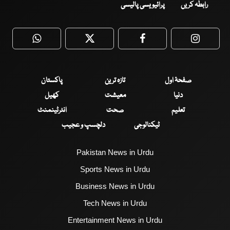
رابطہ کریں
پرائیویسی پالیسی
WhatsApp
Twitter
Facebook
Faceboo
صفحۂ اول
تازہ ترین
پاکستان
دنیا
معیشت
کھیل
تعلیم
صحت
انٹرٹینمنٹ
ٹیکنالوجی
دلچسپ و عجیب
Pakistan News in Urdu
Sports News in Urdu
Business News in Urdu
Tech News in Urdu
Entertainment News in Urdu