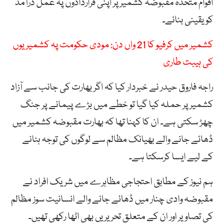
اقوام متحدہ مقبوضہ کشمیر پر اپنی قراردادوں پہ عمل درآمد
کو یقینی بنائے۔
کشمیر میں کرفیو کا 21 واں دن: مودی حکومت پہ کشمیریوں
کی ہیبت طاری
راجہ فاروق حیدر نے خبردار کیا کہ اگر بھارت کی جانب سے آزاد
کشمیر پر حملہ کیا گیا تو خطے میں بڑے پیمانے پر جنگ
چھڑ سکتی ہے۔ ان کا کہنا تھا کہ بھارت مقبوضہ کشمیر میں
ڈھائے جانے والے بھیانک مظالم سے لوگوں کی توجہ ہٹانے
کے لیے ایسا کرسکتا ہے۔
ہم نیوز کے مطابق احتجاجی مظاہرے میں شریک افراد نے
مقبوضہ وادی چنار میں ڈھائے جانے والے انسانیت سوز مظالم
کی تصاویر اور ان کے متعلق تحریریں بھی اٹھا رکھی تھیں۔