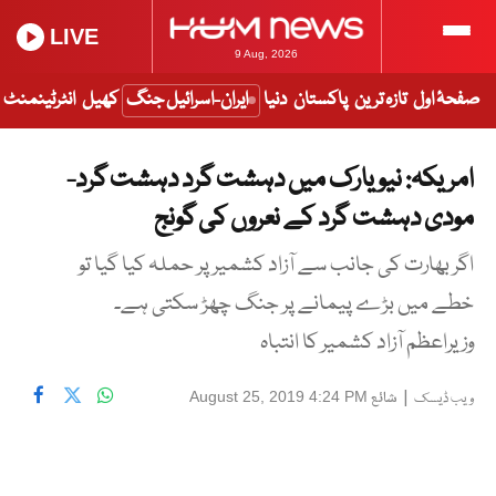
LIVE
9 Aug, 2026
صفحۂ اول
تازہ ترین
پاکستان
دنیا
ایران-اسرائیل جنگ
کھیل
انٹرٹینمنٹ
امریکہ: نیویارک میں دہشت گرد دہشت گرد-
مودی دہشت گرد کے نعروں کی گونج
اگر بھارت کی جانب سے آزاد کشمیر پر حملہ کیا گیا تو
خطے میں بڑے پیمانے پر جنگ چھڑ سکتی ہے۔
وزیراعظم آزاد کشمیر کا انتباہ
|
شائع
August 25, 2019 4:24 PM
ویب ڈیسک