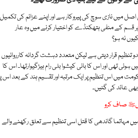
س اصل میں نازی سوچ کی پیروکار ہے اور اپنے عزائم کی تکمیل
 قسم کے منفی ہتھکنڈے کو اختیار کرنے میں وہ عار
یوں نہ ہو؟
 تنظیم قرار دیتی ہے لیکن متعدد دہشت گردانہ کارروائیوں
ملوث رہی ہے۔ اس کی تشکیل ناگپور میں 1925 میں ہوئی تھی اور اس کا بانی کیشوا بلی رام ہیڑگیوارتھا۔ اس کا
مت میں اس تنظیم پر ایک مرتبہ اور تقسیم ہند کے بعد اس پر
بھی عائد کی گئیں۔
سولﷺ صاف کرو
1 کے ناگپور فساد میں اس کا اہم کردار تھا تو 1948 میں مہاتما گاندھی کا قتل اسی تنظیم سے تعلق رکھنے والے