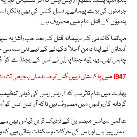
ہندو انتہا پسند تنظیم آر ایس ایس کا اگر ’نفسیاتی‘ تجزی
جرمنوں کی بڑے پیمانے پر نسل کشی کی تھی بالکل اسی
ہندوؤں کے قتل عام میں مصروف ہے۔
مہاتما گاندھی کے بہیمانہ قتل کے بعد جب راشڑیہ سی
’نیتاؤں‘ نے اپنا دامن ’اجلا‘ دکھانے کے لیے نئی سیا
چاہتی تھی۔ بھارتیہ جنتا پارٹی نے اسی کے ایجنڈے کوآ
1947 میں پاکستان نہیں گئے تو مسلمان ہجومی تشددسہیں، اعظم خان
بھارت میں عام تاثر ہے کہ آر ایس ایس کی ذیلی تنظیمی
گردانہ کارروائیوں میں مصروف ہیں تاکہ آر ایس ایس کو ’
عالمی سیاسی مبصرین کے نزدیک قرین قیاس یہی ہے کہ
عمل پیرا ہے اور اس کی حرکات و سکنات بتاتی ہیں کہ