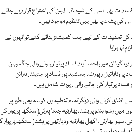
ہ فسادات بھی اسی کے شیطانی ذہن کی اختراع قرار دیے جاتے
 تحقیقات کے لیے جب کمیشنز بنائے گئے تو انہوں نے
م ٹھہرایا۔
دیا گیا ان میں احمدآباد فساد پر تیار ہونے والی جگموہن
پر وتایاتیل رپورٹ، جمشید پور فساد پر جتیندر نارائن
 فساد پر تیار کی جانے والی رپورٹ شامل ہیں۔
 اتفاق کرنے والی دیگر تمام تنظیموں کو عمومی طور پر
 میں وشوا ہندو پریشد، بھارتیہ جنتا پارٹی( سنگھ پریوار کی
سیوا بھارتی، اکھل بھارتیہ ودیارتھی پریشد( سنگھ پریوار کا
 اور ودیا بھارتی شامل ہیں۔