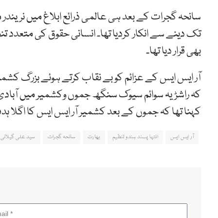
سانحہ گجرات کے بعد ہی عالمی ذرائع ابلاغ میں نریندر مود
تک دینے سے انکار کردیا تھا۔ انسانی حقوق کی متعدد تنظ
بھی قرار دیا تھا۔
کہ راشڑیہ سوائم سیوک سنگھ جموں وکشمیر میں آبادی ک
کہنا تھا کہ جموں کے بعد کشمیر آر ایس ایس کا اگلا ہ
آر ایس ایس
انتہا پسند ہندو تنظیم
بھارت
سانحہ گجرات
سید علی گیلانی