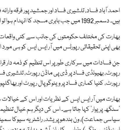
احمد آباد فساد، تلشیری فساد اور جمشید پور فرقہ واران
ہیں۔ دسمبر 1992 میں جب بابری مسجد کا انہدام ہوا تو اس کی پشت پربھی یہی تنظیم موجود تھی۔
بھارت کی مختلف حکومتوں کی جانب سے کئی واقعات کی
بھی اپنی تحقیقاتی رپورٹس میں آر ایس ایس کو ہی مورد الزا
جن فسادات میں سرکاری طور پر اس تنظیم کو ذمہ دار قرار 
رپورٹ، بھیونڈی فساد پر ڈی پی ماڈن رپورٹ، تلشیری فساد 
رپورٹ، کنیا کماری فساد پر وینوگوپال رپورٹ اور بھاگلپور
بھارت میں آر ایس ایس کے نظریات اور اس کے خیالات سے
’سنگھ پریوار‘ کہا جاتا ہے۔ اس کی دیگر ہم خیال تنظیموں
سیاسی جماعت)، ون بندھو پریشد، راشٹریہ سیوکا سمیتی، 
اسٹوڈنٹس ونگ)، ونواسی کلیان آشرم، بھارتیہ مزدور سنگھ