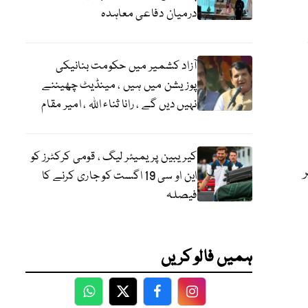
درمیان دفاعی معاہدہ
آزاد کشمیر میں حکومت بنانیکی
پوزیشن میں ہیں ، مینڈیٹ چھیننے
نہیں دیں گے ، رانا ثناء اللہ ، امیر مقام
کیریبین پریمیئر لیگ ، قومی کرکٹرز کو
این او سی 19 اگست کو جاری کرنے کا
فیصلہ
ہمیں فالو کریں
WhatsApp
Twitter
Facebook
Facebook