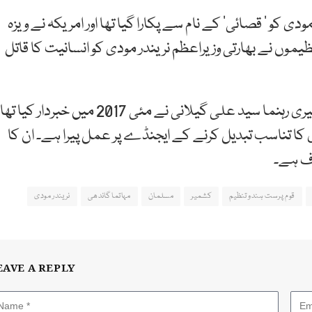
ی کو ’ قصائی‘ کے نام سے پکارا گیا تھا اور امریکہ نے ویزہ
یموں نے بھارتی وزیراعظم نریندر مودی کو انسانیت کا قاتل
آر ایس ایس کے عزائم کو بے نقاب کرتے ہوئے بزرگ کشمیری رہنما سید علی گیلانی نے مئی 2017 میں خبردار کیا تھا
ا تناسب تبدیل کرنے کے ایجنڈے پر عمل پیرا ہے۔ ان کا
دف ہے۔
قوم پرست ہندو تنظیم
کشمیر
مسلمان
مہاتما گاندھی
نریندر مودی
EAVE A REPLY