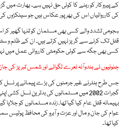
کے پیروکار کو رہنے کا کوئی حق نہیں ہے۔ بھارت میں گ
کی کارروائیاں اس کی بھرپور عکاس ہیں جو سینکڑوں کی ت
ہجومی تشدد والے کسی بھی مسلمان کو تنہا گھیر کر اس سے ہ
قتل تک کرنے سے گریز نہیں کرتے ہیں۔ ان کے ظلم و ستم
کسی بھی جگہ سے کوئی حکومتی کارروائی عمل میں نہی
جنونیوں نے ہندوآنہ نعرے لگوائے اور شمس تبریز کی جان
جس طرح ہٹلرنے غیر جرمنوں کی بڑے پیمانے پر نسل کشی
گجرات 2002 میں مسلمانوں کی بدترین نسل کشی
بہیمانہ قتل عام کیا گیا تھا، زندہ مسلمانوں کو جلایا گ
عوام کی جان و مال اور عزت و آبرو کی محافظ پولیس سم
کیا تھا۔