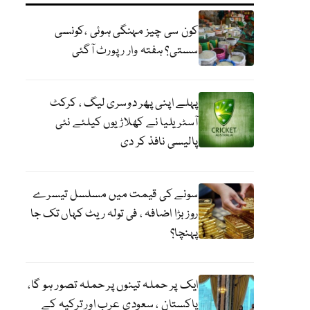
کون سی چیز مہنگی ہوئی ،کونسی
سستی؟ ہفتہ وار رپورٹ آگئی
پہلے اپنی پھر دوسری لیگ ، کرکٹ
آسٹریلیا نے کھلاڑیوں کیلئے نئی
پالیسی نافذ کر دی
سونے کی قیمت میں مسلسل تیسرے
روز بڑا اضافہ ، فی تولہ ریٹ کہاں تک جا
پہنچا؟
ایک پر حملہ تینوں پر حملہ تصور ہو گا،
پاکستان ، سعودی عرب اور ترکیہ کے