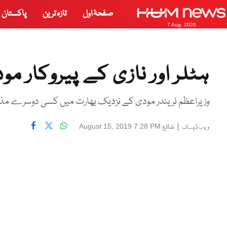
صفحۂ اول
تازہ ترین
پاکستان
7 Aug, 2026
ہٹلر اور نازی کے پیروکار مود
وزیراعظم نریندر مودی کے نزدیک بھارت میں کسی دوسرے مذہب
|
شائع
August 15, 2019 7:28 PM
ویب ڈیسک