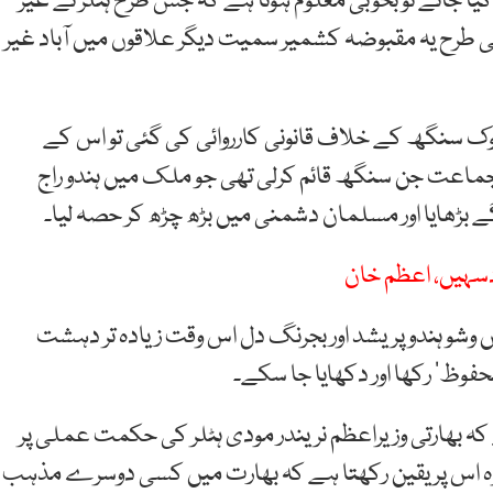
ہ کیا جائے تو بخوبی معلوم ہوتا ہے کہ جس طرح ہٹلر نے غیر
 طرح یہ مقبوضہ کشمیر سمیت دیگر علاقوں میں آباد غیر
وک سنگھ کے خلاف قانونی کارروائی کی گئی تو اس کے
سی جماعت جن سنگھ قائم کرلی تھی جو ملک میں ہندو راج
گے بڑھایا اور مسلمان دشمنی میں بڑھ چڑھ کر حصہ لیا۔
ں وشو ہندو پریشد اور بجرنگ دل اس وقت زیادہ تر دہشت
محفوظ‘ رکھا اور دکھایا جا سکے۔
 بھارتی وزیراعظم نریندر مودی ہٹلر کی حکمت عملی پر
 وہ اس پر یقین رکھتا ہے کہ بھارت میں کسی دوسرے مذہب