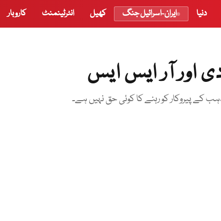
دنیا
ایران-اسرائیل جنگ
کھیل
انٹرٹینمنٹ
کاروبار
ی اور آر ایس ایس
 کے پیروکار کو رہنے کا کوئی حق نہیں ہے۔