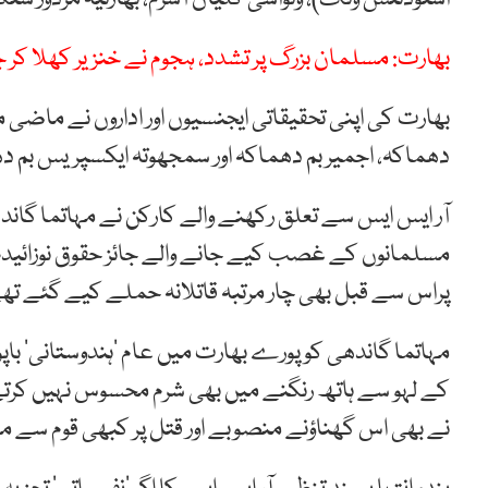
بھارت: مسلمان بزرگ پر تشدد، ہجوم نے خنزیر کھلا کر
بھارت کی اپنی تحقیقاتی ایجنسیوں اور اداروں نے ماضی م
دھماکہ، اجمیر بم دھماکہ اور سمجھوتہ ایکسپریس بم دھ
آر ایس ایس سے تعلق رکھنے والے کارکن نے مہاتما گاندھ
مسلمانوں کے غصب کیے جانے والے جائز حقوق نوزائیدہ 
پراس سے قبل بھی چار مرتبہ قاتلانہ حملے کیے گئے تھے
مہاتما گاندھی کو پورے بھارت میں عام ’ہندوستانی‘ باپو
کے لہو سے ہاتھ رنگنے میں بھی شرم محسوس نہیں کرتے 
نے بھی اس گھناؤنے منصوبے اور قتل پر کبھی قوم سے