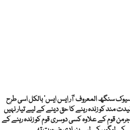
 سیوک سنگھ المعروف ’آر ایس ایس‘ بالکل اسی طرح
 مند کو زندہ رہنے کا حق دینے کے لیے تیار نہیں
رمن قوم کے علاوہ کسی دوسری قوم کو زندہ رہنے کے
ی کے لوگوں کے لیے بنیادی ضرورت تھے۔