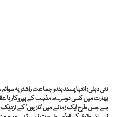
نئی دہلی: انتہا پسند ہندو جماعت راشٹریہ سوائم
بھارت میں کسی دوسرے مذہب کے پیروکار یا عقیدت
ہے جس طرح ایک زمانے میں ’نازیوں‘ کے نزدیک ج
لیے ان حقوق کی قطعی ضرورت نہیں تھی جو جرمن