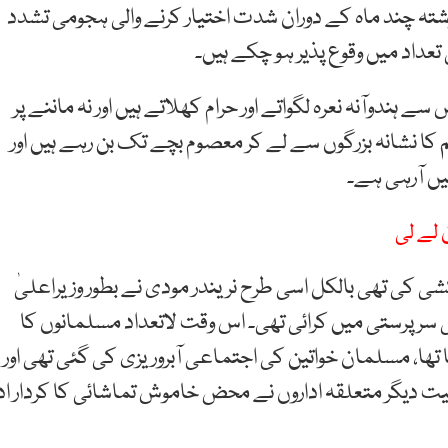
زشتہ چند ماہ کے دوران شدت اختیار کرنے والی ہجومی تشدد
عداد میں وقوع پذیر ہو چکے ہیں۔
ندوآنہ نعرہ لگواتے اور حرام کھلاتے ہیں اور نہ ماننے پر
 کا نشانہ بزرگوں سے لے کر معصوم بچے تک بن رہے ہیں اور
ں آرہی ہے۔
 لے لی
 کی تھی بالکل اسی طرح نریندر مودی نے بطور وزیراعلیٰ
 اپنی سرپرستی میں کرائی تھی۔ اس وقت لاتعداد مسلمانوں کا
یا تھا، مسلمان خواتین کی اجتماعی آبروریزی کی گئی تھی اور
یت دیگر متعلقہ اداروں نے محض خاموش تماشائی کا کردار ادا