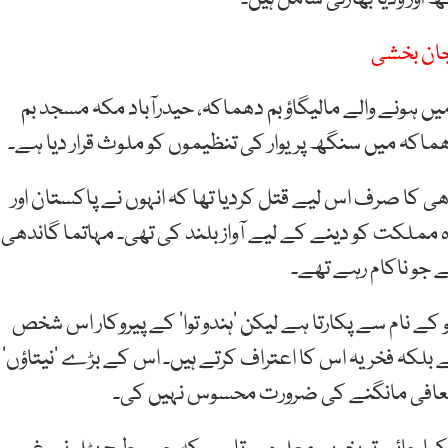
 جان بخشی
یں ہونے والے مالیگاؤ بم دھماکہ، حیدرآباد مکہ مسجد بم
ماکہ میں سنگھ پریوار کی تنظیموں کو ملوث قرار دیا ہے۔
ی کا صرف اس لیے قتل کردیا تھا کہ انہوں نے پاکستان اور
مملکت کو دینے کے لیے آواز بلند کی تھی۔ مہاتما گاندھی
 جو ناکام رہے تھے۔
 کے نام سے پکارتا ہے لیکن ’ہندو توا‘ کے پیروکار اس شخص
بلکہ فخریہ اس کا اعتراف کرتے ہیں۔ اس کے بڑے ’نیتاؤں‘
 معافی مانگنے کی ضرورت محسوس نہیں کی۔