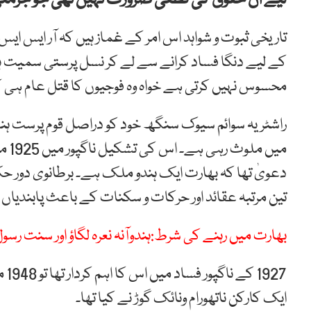
تاریخی ثبوت و شواہد اس امر کے غماز ہیں کہ آر ایس ای
کے لیے دنگا فساد کرانے سے لے کر نسل پرستی سمیت ہر
محسوس نہیں کرتی ہے خواہ وہ فوجیوں کا قتل عام ہی ک
راشٹریہ سوائم سیوک سنگھ خود کو دراصل قوم پرست ہندو
میں 
دعویٰ تھا کہ بھارت ایک ہندو ملک ہے۔ برطانوی دور حکو
تین مرتبہ عقائد اور حرکات و سکنات کے باعث پابندیاں 
بھارت میں رہنے کی شرط:ہندوآنہ نعرہ لگاؤ اور سنت ر
927
ایک کارکن ناتھورام ونائک گوڑ نے کیا تھا۔