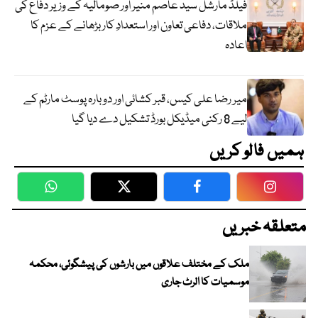
فیلڈ مارشل سید عاصم منیر اور صومالیہ کے وزیر دفاع کی
ملاقات، دفاعی تعاون اور استعدادِ کار بڑھانے کے عزم کا
اعادہ
میر رضا علی کیس، قبر کشائی اور دوبارہ پوسٹ مارٹم کے
لیے 8 رکنی میڈیکل بورڈ تشکیل دے دیا گیا
ہمیں فالو کریں
WhatsApp
Twitter
Facebook
Faceboo
متعلقہ خبریں
ملک کے مختلف علاقوں میں بارشوں کی پیشگوئی، محکمہ
موسمیات کا الرٹ جاری