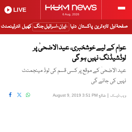
LIVE
6 Aug, 2026
صفحۂ اول
تازہ ترین
پاکستان
دنیا
ایران-اسرائیل جنگ
کھیل
انٹرٹینمنٹ
عوام کے لیے خوشخبری، عید الاضحیٰ پر
لوڈشیڈنگ نہیں ہو گی
عید الاضحیٰ کے موقع پر کسی قسم کی لوڈ مینجمنٹ
نہیں کی جائے گی
|
شائع
August 9, 2019 3:51 PM
ویب ڈیسک