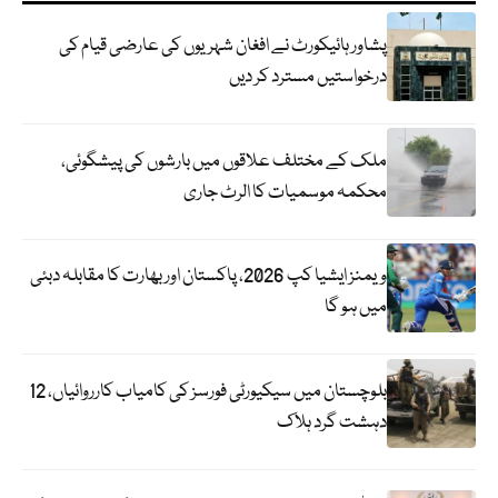
پشاور ہائیکورٹ نے افغان شہریوں کی عارضی قیام کی
درخواستیں مسترد کر دیں
ملک کے مختلف علاقوں میں بارشوں کی پیشگوئی،
محکمہ موسمیات کا الرٹ جاری
ویمنز ایشیا کپ 2026، پاکستان اور بھارت کا مقابلہ دبئی
میں ہو گا
بلوچستان میں سیکیورٹی فورسز کی کامیاب کارروائیاں، 12
دہشت گرد ہلاک