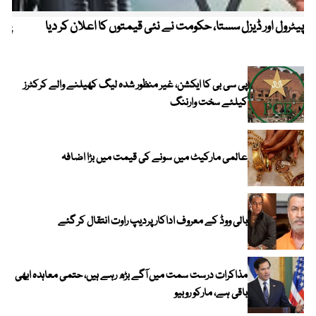
پیٹرول اور ڈیزل سستا، حکومت نے نئی قیمتوں کا اعلان کر دیا
پیٹ
پی سی بی کا ایکشن، غیر منظور شدہ لیگ کھیلنے والے کرکٹرز
کیلئے سخت وارننگ
عالمی مارکیٹ میں سونے کی قیمت میں بڑا اضافہ
بالی ووڈ کے معروف اداکار پردیپ راوت انتقال کر گئے
مذاکرات درست سمت میں آگے بڑھ رہے ہیں، حتمی معاہدہ ابھی
باقی ہے، مارکو روبیو