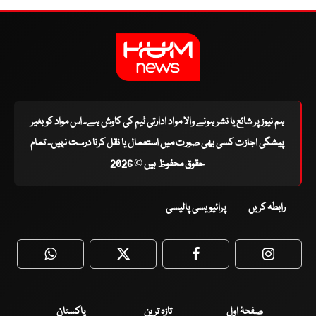
ہم نیوز پر شائع یا نشر ہونے والا مواد ادارتی ٹیم کی کاوش ہے۔ اس مواد کو بغیر
پیشگی اجازت کسی بھی صورت میں استعمال یا نقل کرنا درست نہیں۔ تمام
حقوق محفوظ ہیں © 2026
رابطہ کریں
پرائیویسی پالیسی
WhatsApp
Twitter
Facebook
Faceboo
صفحۂ اول
تازہ ترین
پاکستان