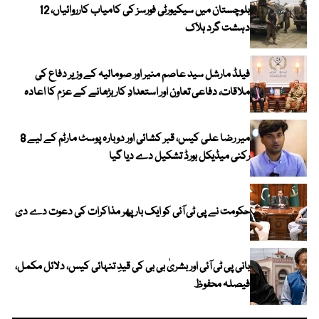
بلوچستان میں سیکیورٹی فورسز کی کامیاب کارروائیاں، 12
دہشت گرد ہلاک
فیلڈ مارشل سید عاصم منیر اور صومالیہ کے وزیر دفاع کی
ملاقات، دفاعی تعاون اور استعدادِ کار بڑھانے کے عزم کا اعادہ
میر رضا علی کیس، قبر کشائی اور دوبارہ پوسٹ مارٹم کے لیے 8
رکنی میڈیکل بورڈ تشکیل دے دیا گیا
حکومت نے پی ٹی آئی کو ایک بارپھر مذاکرات کی دعوت دے دی
بانی پی ٹی آئی اور بشریٰ بی بی کی قیدِ تنہائی کیس، دلائل مکمل،
فیصلہ محفوظ