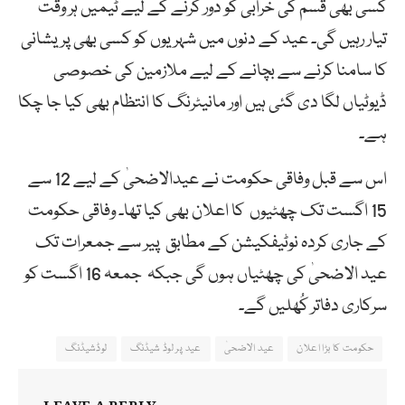
کسی بھی قسم کی خرابی کو دور کرنے کے لیے ٹیمیں ہر وقت
تیار رہیں گی۔ عید کے دنوں میں شہریوں کو کسی بھی پریشانی
کا سامنا کرنے سے بچانے کے لیے ملازمین کی خصوصی
ڈیوٹیاں لگا دی گئی ہیں اور مانیٹرنگ کا انتظام بھی کیا جا چکا
ہے۔
اس سے قبل وفاقی حکومت نے عیدالاضحیٰ کے لیے 12 سے
15 اگست تک چھٹیوں کا اعلان بھی کیا تھا۔ وفاقی حکومت
کے جاری کردہ نوٹیفکیشن کے مطابق پیر سے جمعرات تک
عید الاضحیٰ کی چھٹیاں ہوں گی جبکہ جمعہ 16 اگست کو
سرکاری دفاتر کُھلیں گے۔
حکومت کا بڑا اعلان
عید الاضحیٰ
عید پر لوڈ شیڈنگ
لوڈشیڈنگ