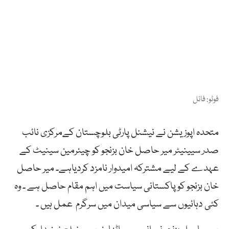
فوٹو: فائل
متحدہ اپوزیشن نے نیشنل پارٹی بلوچستان کےمرکزی نائب
صدر سیینیٹر میر حاصل خان بزنجو کو چیئرمین سینیٹ کے
عہدے کے لیے مشترکہ امیدوار نامزد کردیاہے۔ میر حاصل
خان بزنجو کو پاکستانی سیاست میں اہم مقام حاصل ہے ۔ وہ
کئی دہائیوں سے سیاسی میدان میں سرگرم عمل ہیں ۔