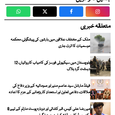
WhatsApp
Twitter
Facebook
Faceboo
متعلقہ خبریں
ملک کے مختلف علاقوں میں بارشوں کی پیشگوئی، محکمہ
موسمیات کا الرٹ جاری
بلوچستان میں سیکیورٹی فورسز کی کامیاب کارروائیاں، 12
دہشت گرد ہلاک
فیلڈ مارشل سید عاصم منیر اور صومالیہ کے وزیر دفاع کی
ملاقات، دفاعی تعاون اور استعدادِ کار بڑھانے کے عزم کا اعادہ
میر رضا علی کیس، قبر کشائی اور دوبارہ پوسٹ مارٹم کے لیے 8