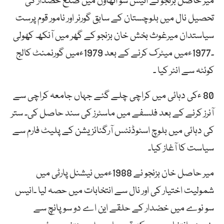
میر حاصل بزنجو نے انیس سو اٹھاون میں ضلع خضدار کی
تحصیل نال میں بلوچستان کے سابق گورنر اور نامور قوم پرست
سیاستدان میرغوث بخش خان بزنجو کے گھر میں آنکھ کھولی
۔1977ءمیں میٹرک کرنے کے بعد 1979ءمیں گورنمنٹ کالج
کوئٹہ سے انٹر کیا ۔
80 ءکی دہائی میں کراچی چلے گئے جہاں جامعہ کراچی سے
آنرز کرنے کے بعد فلسفے میں ماسٹرز کی سند حاصل کی۔ ستر
کی دہائی میں بلوچ اسٹوڈنٹس آرگنائزیشن کے پلیٹ فارم سے
سیاست کا آغاز کیا۔
میر حاصل خان بزنجو نے 1988ءمیں نیشنل پارٹی میں
شمولیت اختیار کی اور نال سے انتخابات میں حصہ لیا ۔انیس
سو نوے میں خضدار کے حلقے این اے دو سو پانچ سے