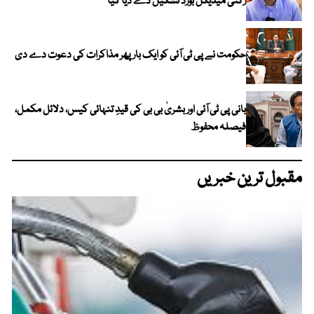
رکنی میڈیکل بورڈ تشکیل دے دیا گیا
حکومت نے پی ٹی آئی کو ایک بارپھر مذاکرات کی دعوت دے دی
بانی پی ٹی آئی اور بشریٰ بی بی کی قیدِ تنہائی کیس، دلائل مکمل،
فیصلہ محفوظ
مقبول ترین خبریں