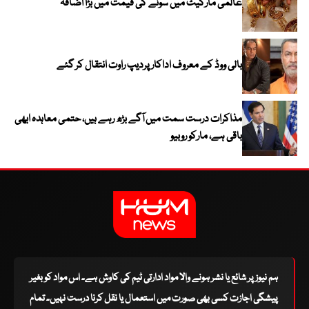
عالمی مارکیٹ میں سونے کی قیمت میں بڑا اضافہ
بالی ووڈ کے معروف اداکار پردیپ راوت انتقال کر گئے
مذاکرات درست سمت میں آگے بڑھ رہے ہیں، حتمی معاہدہ ابھی
باقی ہے، مارکو روبیو
ہم نیوز پر شائع یا نشر ہونے والا مواد ادارتی ٹیم کی کاوش ہے۔ اس مواد کو بغیر
پیشگی اجازت کسی بھی صورت میں استعمال یا نقل کرنا درست نہیں۔ تمام