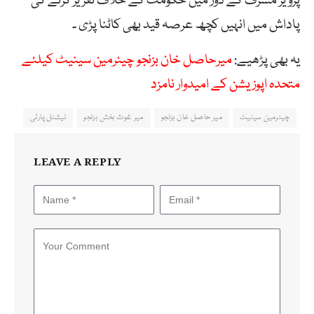
پرویز مشرف کے دور میں حکومت کے خلاف تقریر کرنے کی
پاداش میں انہیں کچھ عرصہ قید بھی کاٹنا پڑی ۔
یہ بھی پڑھیے:
میرحاصل خان بزنجو چیئرمین سینیٹ کیلئے
متحدہ اپوزیشن کے امیدوار نامزد
چیئرمین سینیٹ
میر حاصل خان بزنجو
میر غوث بخش بزنجو
نیشنل پارٹی
LEAVE A REPLY