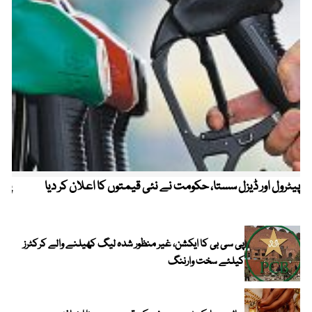
پیٹرول اور ڈیزل سستا، حکومت نے نئی قیمتوں کا اعلان کر دیا
پیٹ
پی سی بی کا ایکشن، غیر منظور شدہ لیگ کھیلنے والے کرکٹرز
کیلئے سخت وارننگ