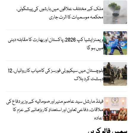
ملک کے مختلف علاقوں میں بارشوں کی پیشگوئی،
محکمہ موسمیات کا الرٹ جاری
ویمنز ایشیا کپ 2026، پاکستان اور بھارت کا مقابلہ دبئی
میں ہو گا
بلوچستان میں سیکیورٹی فورسز کی کامیاب کارروائیاں، 12
دہشت گرد ہلاک
فیلڈ مارشل سید عاصم منیر اور صومالیہ کے وزیر دفاع کی
ملاقات، دفاعی تعاون اور استعدادِ کار بڑھانے کے عزم کا
اعادہ
ہمیں فالو کریں