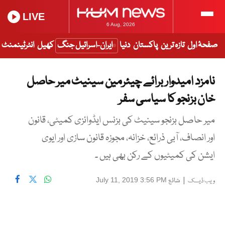
LIVE
6 Aug, 2026
صفحۂ اول
تازہ ترین
پاکستان
دنیا
ایران-اسرائیل جنگ
کھیل
انٹرٹینمنٹ
نامزد امیدوار برائے چیئرمین سینیٹ میر حاصل
خان بزنجو کا سیاسی سفر
میر حاصل بزنجو سینیٹ کی بزنس ایڈوائزی کمیٹی، قانون
اور انصاف، آبی ذرائع، خزانہ، مجوزہ قانون سازی اور ایوی
ایشن کی کمیٹیوں کے رکن بھی ہیں ۔
|
شائع
July 11, 2019 3:56 PM
ویب ڈیسک