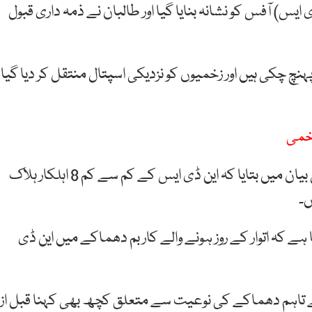
س) آفس کو نشانہ بنایا گیا اور طالبان نے ذمہ داری قبول
نچ چکی ہیں اور زخمیوں کو نزدیکی اسپتال منتقل کر دیا گیا
صوبائی حکومت کے ترجمان عارف نوری نے اپنے ابتدائی بیان میں بتایا کہ این ڈی ایس کے کم سے کم 8 اہلکار ہلاک
ہے کہ اتوار کے روز ہونے والے کار بم دھماکے میں این ڈی
 ہے تاہم دھماکے کی نوعیت سے متعلق کچھ بھی کہنا قبل از