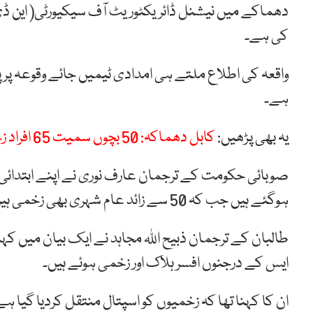
دھماکے میں نیشنل ڈائریکٹوریٹ آف سیکیورٹی( این ڈی ای
کی ہے۔
واقعہ کی اطلاع ملتے ہی امدادی ٹیمیں جائے وقوعہ پر پہ
ہے۔
یہ بھی پڑھیں:
کابل دھماکہ: 50 بچوں سمیت 65 افراد زخمی
ہوگئے ہیں جب کہ 50 سے زائد عام شہری بھی زخمی ہیں۔
طالبان کے ترجمان ذبیح اللہ مجاہد نے ایک بیان میں کہا 
ایس کے درجنوں افسر ہلاک اور زخمی ہوئے ہیں۔
ان کا کہنا تھا کہ زخمیوں کو اسپتال منتقل کردیا گیا