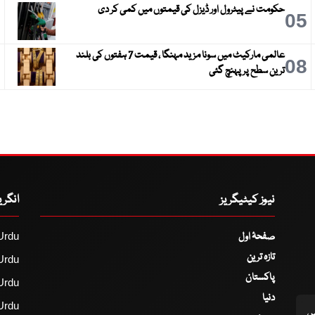
حکومت نے پیٹرول اور ڈیزل کی قیمتوں میں کمی کر دی
6
05
عالمی مارکیٹ میں سونا مزید مہنگا ، قیمت 7 ہفتوں کی بلند
9
08
ترین سطح پر پہنچ گئی
نیوز کیٹیگریز
انگر
صفحۂ اول
Urdu
تازہ ترین
Urdu
پاکستان
Urdu
دنیا
Urdu
اس