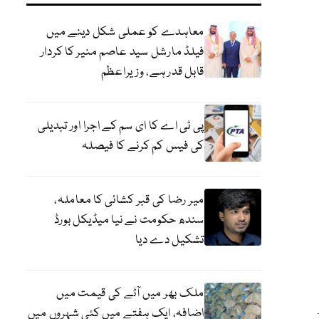
معاہدے کو عملی شکل دینے میں
فیلڈ مارشل سید عاصم منیر کا کردار
قابل قدر ہے، وزیراعظم
پی ٹی اے کا ای سم کے اجرا اور تبدیلی
کی فیس کم کرنے کا فیصلہ
میر رضا کی قبر کشائی کا معاملہ،
سندھ حکومت نے نیا میڈیکل بورڈ
تشکیل دے دیا
ملک بھر میں آٹے کی قیمت میں
اضافہ، ایک ہفتے میں کئی شہروں میں