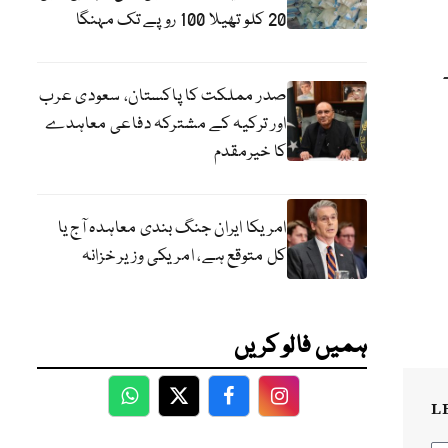
20 کلو تھیلا 100 روپے تک مہنگا
صدر مملکت کا پاکستان، سعودی عرب
اور ترکیہ کے مشترکہ دفاعی معاہدے
کا خیرمقدم
امریکا ایران جنگ بندی معاہدہ آج یا
کل متوقع ہے، امریکی وزیر خزانہ
ہمیں فالو کریں
L
WhatsApp
Twitter
Facebook
Facebook