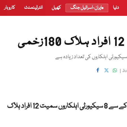
دنیا
ایران-اسرائیل جنگ
کھیل
انٹرٹینمنٹ
کاروبار
سیکیورٹی اہلکاروں کی تعداد زیادہ ہے
|
Ju
غزنی: افغانستان کے صوبےغزنی میں کار بم دھماکے سے 8 سیکیورٹی اہلکاروں سمیت 12 افراد ہلاک