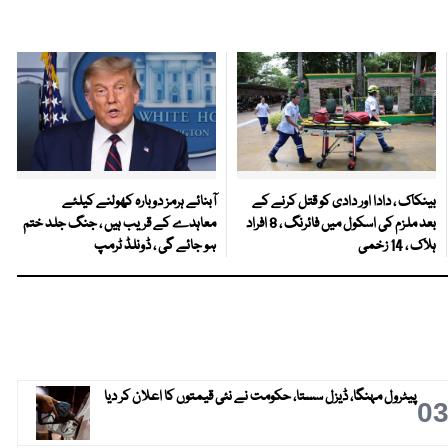
بینکاک ، دادا اور دادی کو قتل کرنے کے
آبنائے ہرمز دوبارہ کھولنے کیلئے
بعد ملزم کی اسکول میں فائرنگ ، 8 افراد
معاہدے کے قریب ہیں ، جنگ جلد ختم
ہلاک ، 14 زخمی
ہو جائے گی ، ڈونلڈ ٹرمپ
پیٹرول مہنگا، ڈیزل سستا، حکومت نے نئی قیمتوں کا اعلان کر دیا
0