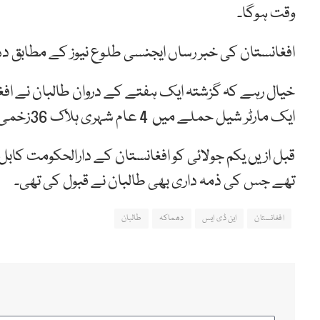
وقت ہوگا۔
افغانستان کی خبر رساں ایجنسی طلوع نیوز کے مطابق دھم
خیال رہے کہ گزشتہ ایک ہفتے کے دروان طالبان نے افغانست
ایک مارٹر شیل حملے میں 4 عام شہری ہلاک 36زخمی ہوئے تھے۔
تھے جس کی ذمہ داری بھی طالبان نے قبول کی تھی۔
افغانستان
این ڈی ایس
دھماکہ
طالبان