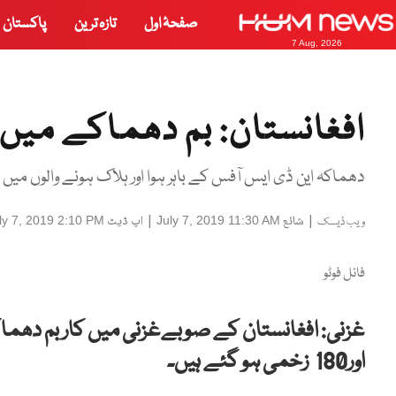
صفحۂ اول
تازہ ترین
پاکستان
7 Aug, 2026
افغانستان: بم دھماکے میں 12 افراد ہلاک 180زخمی
دھماکہ این ڈی ایس آفس کے باہر ہوا اور ہلاک ہونے والوں میں 
|
شائع
|
اپ ڈیٹ
ly 7, 2019 2:10 PM
July 7, 2019 11:30 AM
ویب ڈیسک
فائل فوٹو
اور180 زخمی ہو گئے ہیں۔