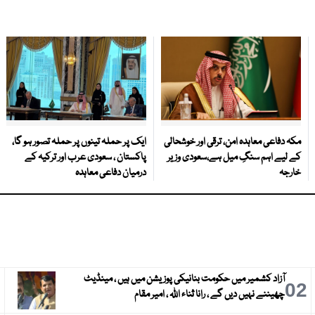
مکہ دفاعی معاہدہ امن، ترقی اور خوشحالی
ایک پر حملہ تینوں پر حملہ تصور ہو گا،
کے لیے اہم سنگِ میل ہے،سعودی وزیر
پاکستان ، سعودی عرب اور ترکیہ کے
خارجہ
درمیان دفاعی معاہدہ
آزاد کشمیر میں حکومت بنانیکی پوزیشن میں ہیں ، مینڈیٹ
3
02
چھیننے نہیں دیں گے ، رانا ثناء اللہ ، امیر مقام