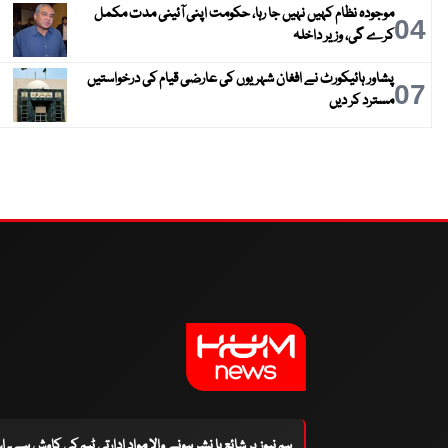
موجودہ نظام کہیں نہیں جا رہا، حکومت اپنی آئینی مدت مکمل
04
کرے گی، وزیر داخلہ
پشاور ہائیکورٹ نے افغان شہریوں کی عارضی قیام کی درخواستیں
07
مسترد کر دیں
ہم نیوز پر شائع یا نشر ہونے والا مواد ادارتی ٹیم کی کاوش ہے۔ 