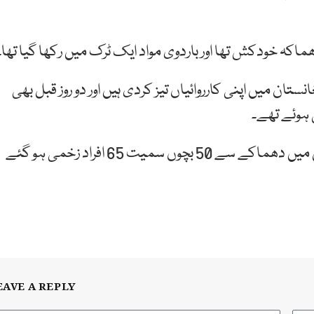
اکہ خودکش تھا اور باردوی مواد ایک ٹرک میں رکھا گیا تھا۔
ان میں اپنی کارروائیاں تیز کردی ہیں اور دو روز قبل بھی
قبل ازیں یکم جولائی کو افغانستان کے دارالحکومت کابل میں دھماکے سے 50 بچوں سمیت 65 افراد زخمی ہو گئے
EAVE A REPLY