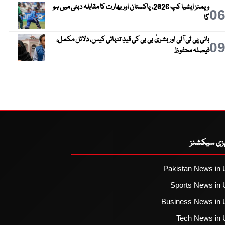
ویمنز ایشیا کپ 2026، پاکستان اور بھارت کا مقابلہ دبئی میں ہو
0
گا
بانی پی ٹی آئی اور بشریٰ بی بی کی قیدِ تنہائی کیس، دلائل مکمل،
0
فیصلہ محفوظ
یزی سیکشنز
Pakistan News in 
Sports News in 
Business News in 
Tech News in 