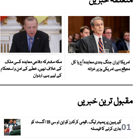
متعلقہ خبریں
مکہ مشترکہ دفاعی معاہدہ کسی ملک
امریکا ایران جنگ بندی معاہدہ آج یا کل
کے خلاف نہیں، خطے کے امن و استحکام
متوقع ہے، امریکی وزیر خزانہ
کے لیے ہے، اردوان
مقبول ترین خبریں
کیریبین پریمیئر لیگ ، قومی کرکٹرز کو این او سی 19 اگست کو
01
جاری کرنے کا فیصلہ