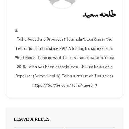
طلحہ سعید
X
(Twitter)
Talha Saeed is a Broadcast Journalist, working in the
field of journalism since 2014. Starting his career from
Waqt News, Talha served different news outlets. Since
2018, Talha has been associated with Hum News as a
Reporter (Crime/Health). Talha is active on Twitter as
https://twitter.com/TalhaSaeed69
LEAVE A REPLY