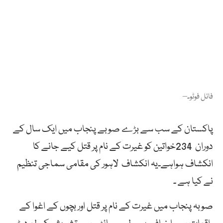
فائل فوٹو۔–
پاکستان کے سب سے بڑے صوبے پنجاب میں ایک سال کے
دوران 234خواتین کو غیرت کے نام پر قتل کیے جانے کا
انکشاف ہواہے۔یہ انکشاف لاہور کی مقامی سماجی تنظیم
نے کیا ہے ۔
صوبہ پنجاب میں غیرت کے نام پر قتل اور بچوں کے اغوا کے