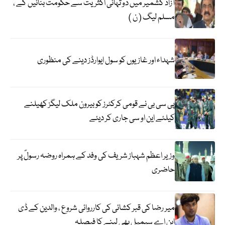
آزاد کشمیر میں دو تہائی اکثریت سے حکومت بنائیں گے ،
مسلم لیگ ( ن )
شہداء اور غازیوں کو سول ایوارڈز دینے کی منظوری
پی سی بی نے قومی کرکٹرز کو بیرون ملک لیگز کھیلنے
کیلئے این او سی جاری کر دیئے
وزیر اعظم شہباز شریف کی وفد کے ہمراہ روضہ رسولؐ پر
حاضری
میر رضا کی قبر کشائی کی کارروائی شروع ، والدین کے ڈی
این اے سیمپل بھی لینے کا فیصلہ