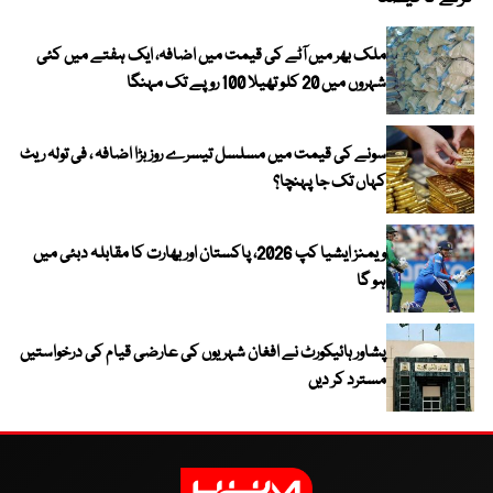
ملک بھر میں آٹے کی قیمت میں اضافہ، ایک ہفتے میں کئی
شہروں میں 20 کلو تھیلا 100 روپے تک مہنگا
سونے کی قیمت میں مسلسل تیسرے روز بڑا اضافہ ، فی تولہ ریٹ
کہاں تک جا پہنچا؟
ویمنز ایشیا کپ 2026، پاکستان اور بھارت کا مقابلہ دبئی میں
ہو گا
پشاور ہائیکورٹ نے افغان شہریوں کی عارضی قیام کی درخواستیں
مسترد کر دیں