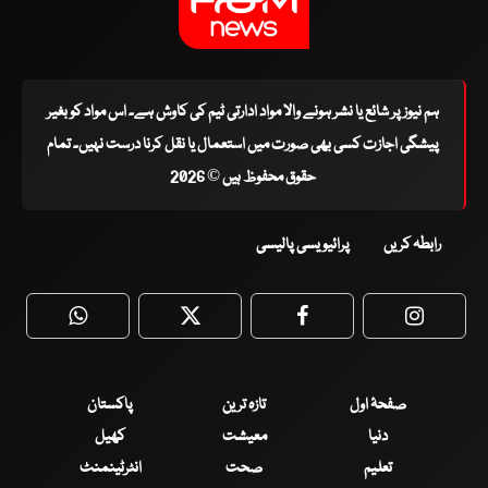
ہم نیوز پر شائع یا نشر ہونے والا مواد ادارتی ٹیم کی کاوش ہے۔ اس مواد کو بغیر
پیشگی اجازت کسی بھی صورت میں استعمال یا نقل کرنا درست نہیں۔ تمام
حقوق محفوظ ہیں © 2026
رابطہ کریں
پرائیویسی پالیسی
WhatsApp
Twitter
Facebook
Faceboo
صفحۂ اول
تازہ ترین
پاکستان
دنیا
معیشت
کھیل
تعلیم
صحت
انٹرٹینمنٹ