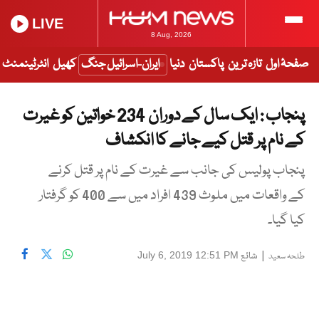
LIVE
8 Aug, 2026
صفحۂ اول
تازہ ترین
پاکستان
دنیا
ایران-اسرائیل جنگ
کھیل
انٹرٹینمنٹ
پنجاب : ایک سال کے دوران 234 خواتین کو غیرت
کے نام پر قتل کیے جانے کا انکشاف
پنجاب پولیس کی جانب سے غیرت کے نام پر قتل کرنے
کے واقعات میں ملوث 439 افراد میں سے 400 کو گرفتار
کیا گیا۔
|
شائع
July 6, 2019 12:51 PM
طلحہ سعید