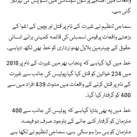
واقعات میں اضافے پر سول سوسائٹی میں تشویش کی لہردوڑ
گئی ہے۔
سماجی تنظیم نے غیرت کے نام پر قتل اور بچوں کے اغوا کے
بڑھتے واقعات پرقومی اسمبلی کی قائمہ کمیٹی برائے انسانی
حقوق کے چیئرمین بلاول بھٹو زرداری کو خط بھی لکھ دیاہے۔
خط میں کہا گیاہے کہ پنجاب بھر میں غیرت کے نام پر 2018
میں 234 خواتین کو قتل کیا گیا،پولیس کی جانب سے غیرت
کے نام پر قتل کرنے کے واقعات میں ملوث 439 افراد میں سے
400 کو گرفتار کیا گیا۔
خط میں یہ بھی بتایا گیاہے کہ پولیس کی جانب سے 400
ملزمان کو گرفتار کئے جانے کے باوجود صرف دو فیصد
ملزمان کو ہی سزا ہو سکی ہے۔ سماجی تنظیم نے لکھا ہے