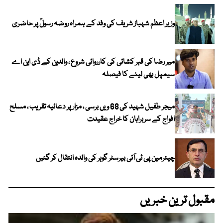
وزیر اعظم شہباز شریف کی وفد کے ہمراہ روضہ رسولؐ پر حاضری
میر رضا کی قبر کشائی کی کارروائی شروع ، والدین کے ڈی این اے
سیمپل بھی لینے کا فیصلہ
میجر طفیل شہید کی 68 ویں برسی ، مزار پر دعائیہ تقریب ، مسلح
افواج کے سربراہان کا خراج عقیدت
چیئرمین پی ٹی آئی بیرسٹر گوہر کی والدہ انتقال کر گئیں
مقبول ترین خبریں