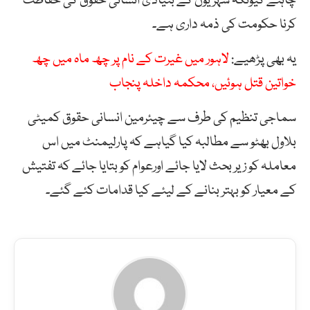
چاہئے کیونکہ شہریوں کے بنیادی انسانی حقوق کی حفاظت
کرنا حکومت کی ذمہ داری ہے۔
یہ بھی پڑھیے:
لاہور میں غیرت کے نام پر چھ ماہ میں چھ
خواتین قتل ہوئیں، محکمہ داخلہ پنجاب
سماجی تنظیم کی طرف سے چیئرمین انسانی حقوق کمیٹی
بلاول بھٹو سے مطالبہ کیا گیاہے کہ پارلیمنٹ میں اس
معاملہ کو زیر بحث لایا جائے اورعوام کو بتایا جائے کہ تفتیش
کے معیار کو بہتر بنانے کے لیئے کیا قدامات کئے گئے۔