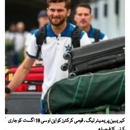
کیریبین پریمیئر لیگ ، قومی کرکٹرز کو این او سی 19 اگست کو جاری
آز
کرنے کا فیصلہ
چھی