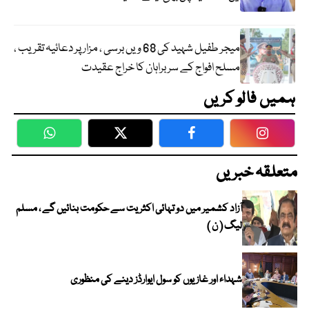
میجر طفیل شہید کی 68 ویں برسی ، مزار پر دعائیہ تقریب ،
مسلح افواج کے سربراہان کا خراج عقیدت
ہمیں فالو کریں
WhatsApp
Twitter
Facebook
Faceboo
متعلقہ خبریں
آزاد کشمیر میں دو تہائی اکثریت سے حکومت بنائیں گے ، مسلم
لیگ ( ن )
شہداء اور غازیوں کو سول ایوارڈز دینے کی منظوری