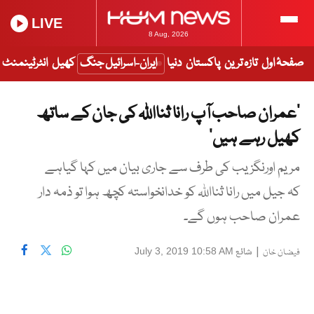
LIVE
8 Aug, 2026
صفحۂ اول
تازہ ترین
پاکستان
دنیا
ایران-اسرائیل جنگ
کھیل
انٹرٹینمنٹ
’عمران صاحب آپ رانا ثنااللہ کی جان کے ساتھ
کھیل رہے ہیں‘
مریم اورنگزیب کی طرف سے جاری بیان میں کہا گیاہے
کہ جیل میں رانا ثنااللہ کو خدانخواستہ کچھ ہوا تو ذمہ دار
عمران صاحب ہوں گے۔
|
شائع
July 3, 2019 10:58 AM
فیضان خان