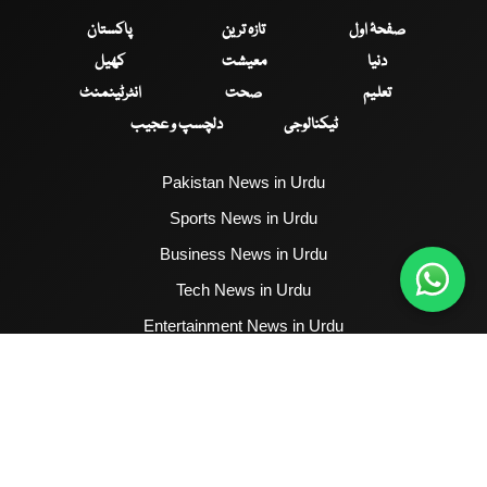
صفحۂ اول
تازہ ترین
پاکستان
دنیا
معیشت
کھیل
تعلیم
صحت
انٹرٹینمنٹ
ٹیکنالوجی
دلچسپ و عجیب
Pakistan News in Urdu
Sports News in Urdu
Business News in Urdu
Tech News in Urdu
Entertainment News in Urdu
Health News in Urdu
Hum News English