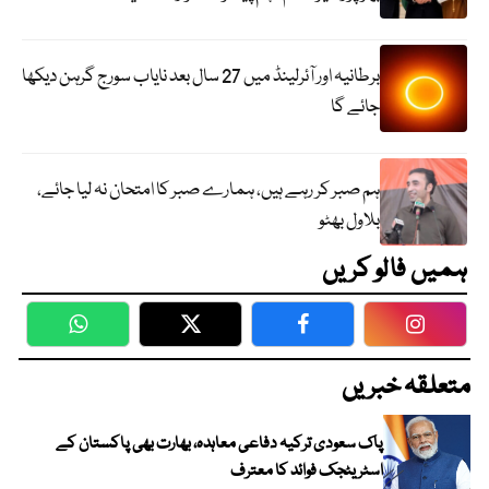
برطانیہ اور آئرلینڈ میں 27 سال بعد نایاب سورج گرہن دیکھا
جائے گا
ہم صبر کر رہے ہیں، ہمارے صبر کا امتحان نہ لیا جائے،
بلاول بھٹو
ہمیں فالو کریں
WhatsApp
Twitter
Facebook
Faceboo
متعلقہ خبریں
پاک سعودی ترکیہ دفاعی معاہدہ، بھارت بھی پاکستان کے
اسٹریٹجک فوائد کا معترف