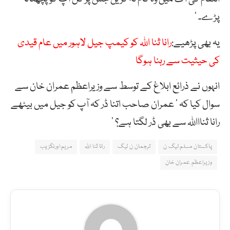
پڑے۔ ‘
یہ بھی پڑھیے:
رانا ثنا اللہ کو کیمپ جیل لاہور میں عام قیدی
کی حیثیت سے رہنا ہوگا
انہوں نے ذرائع ابلاغ کے توسط سے وزیراعظم عمران خان سے
سوال کیا کہ ’ عمران صاحب اتنا ڈر کہ آپ کو جیل میں بیٹھے
رانا ثناااللہ سے بھی ڈر لگتا ہے؟ ‘
پاکستان مسلم لیگ ن
ترجمان ن لیگ
رانا ثنا اللہ
مریم اورنگزیب
وزیراعظم عمران خان