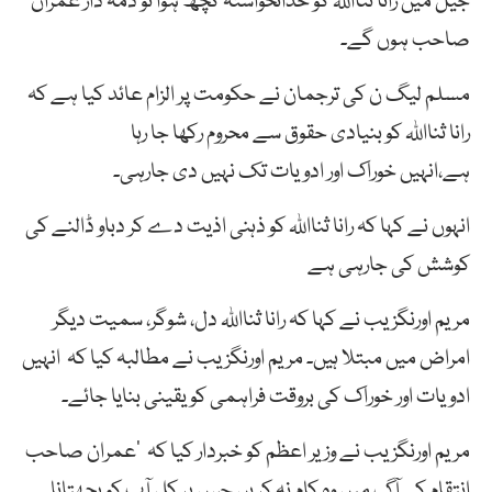
جیل میں رانا ثنااللہ کو خدانخواستہ کچھ ہوا تو ذمہ دار عمران
صاحب ہوں گے۔
مسلم لیگ ن کی ترجمان نے حکومت پر الزام عائد کیا ہے کہ
رانا ثنااللہ کو بنیادی حقوق سے محروم رکھا جا رہا
ہے،انہیں خوراک اور ادویات تک نہیں دی جارہی۔
انہوں نے کہا کہ رانا ثنااللہ کو ذہنی اذیت دے کر دباو ڈالنے کی
کوشش کی جارہی ہے
مریم اورنگزیب نے کہا کہ رانا ثنااللہ دل، شوگر، سمیت دیگر
امراض میں مبتلا ہیں۔ مریم اورنگزیب نے مطالبہ کیا کہ انہیں
ادویات اور خوراک کی بروقت فراہمی کو یقینی بنایا جائے۔
مریم اورنگزیب نے وزیر اعظم کو خبردار کیا کہ ’عمران صاحب
انتقام کی آگ میں وہ کام نہ کریں جس پر کل آپ کو پچھتانا