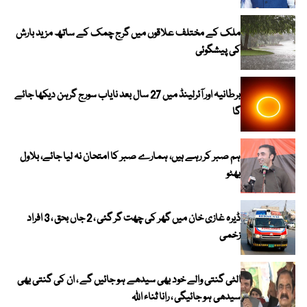
ملک کے مختلف علاقوں میں گرج چمک کے ساتھ مزید بارش
کی پیشگوئی
برطانیہ اور آئرلینڈ میں 27 سال بعد نایاب سورج گرہن دیکھا جائے
گا
ہم صبر کر رہے ہیں، ہمارے صبر کا امتحان نہ لیا جائے، بلاول
بھٹو
ڈیرہ غازی خان میں گھر کی چھت گر گئی ، 2 جاں بحق ، 3 افراد
زخمی
الٹی گنتی والے خود بھی سیدھے ہو جائیں گے ، ان کی گنتی بھی
سیدھی ہو جائیگی ، رانا ثناء اللہ