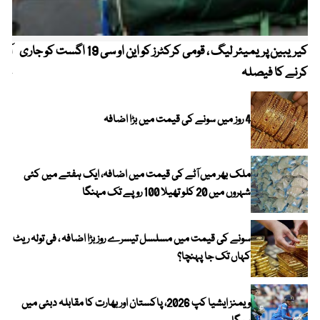
کیریبین پریمیئر لیگ ، قومی کرکٹرز کو این او سی 19 اگست کو جاری
آز
کرنے کا فیصلہ
چھی
4 روز میں سونے کی قیمت میں بڑا اضافہ
ملک بھر میں آٹے کی قیمت میں اضافہ، ایک ہفتے میں کئی
شہروں میں 20 کلو تھیلا 100 روپے تک مہنگا
سونے کی قیمت میں مسلسل تیسرے روز بڑا اضافہ ، فی تولہ ریٹ
کہاں تک جا پہنچا؟
ویمنز ایشیا کپ 2026، پاکستان اور بھارت کا مقابلہ دبئی میں