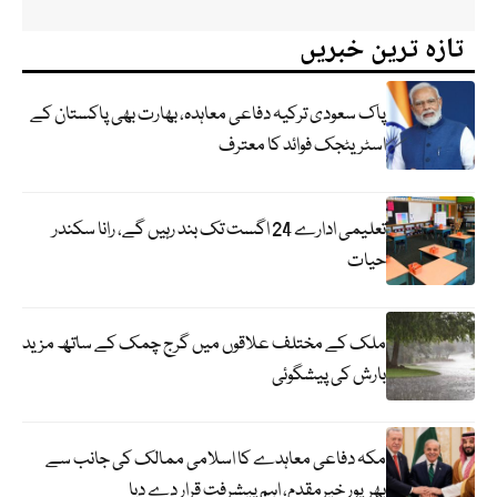
تازہ ترین خبریں
پاک سعودی ترکیہ دفاعی معاہدہ، بھارت بھی پاکستان کے
اسٹریٹجک فوائد کا معترف
تعلیمی ادارے 24 اگست تک بند رہیں گے، رانا سکندر
حیات
ملک کے مختلف علاقوں میں گرج چمک کے ساتھ مزید
بارش کی پیشگوئی
مکہ دفاعی معاہدے کا اسلامی ممالک کی جانب سے
بھرپور خیرمقدم، اہم پیشرفت قرار دے دیا