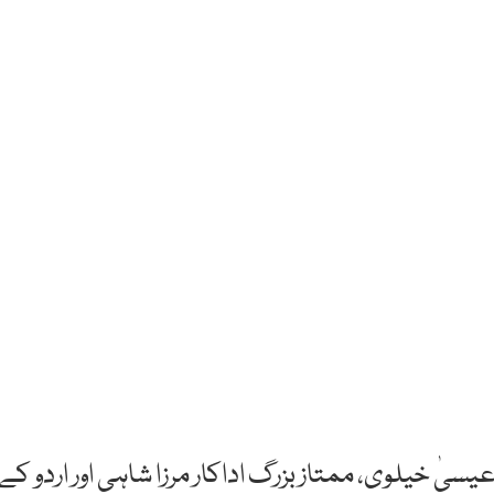
عیسیٰ خیلوی، ممتاز بزرگ اداکار مرزا شاہی اور اردو کے