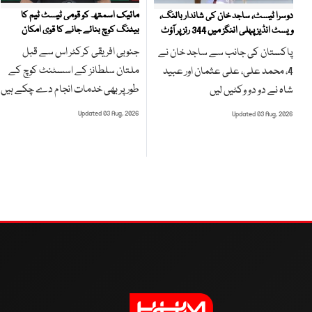
مائیک اسمتھ کو قومی ٹیسٹ ٹیم کا
دوسرا ٹیسٹ، ساجد خان کی شاندار بالنگ،
بیٹنگ کوچ بنائے جانے کا قوی امکان
ویسٹ انڈیز پہلی اننگز میں 344 رنز پر آؤٹ
جنوبی افریقی کرکٹر اس سے قبل
پاکستان کی جانب سے ساجد خان نے
ملتان سلطانز کے اسسٹنٹ کوچ کے
4، محمد علی، علی عثمان اور عبید
طور پر بھی خدمات انجام دے چکے ہیں
شاہ نے دو دو وکٹیں لیں
Updated 03 Aug, 2026
Updated 03 Aug, 2026