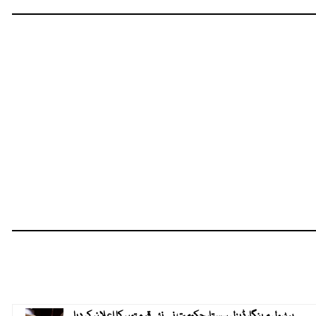
پیٹرول مہنگا، ڈیزل سستا، حکومت نے نئی قیمتوں کا اعلان کر دیا