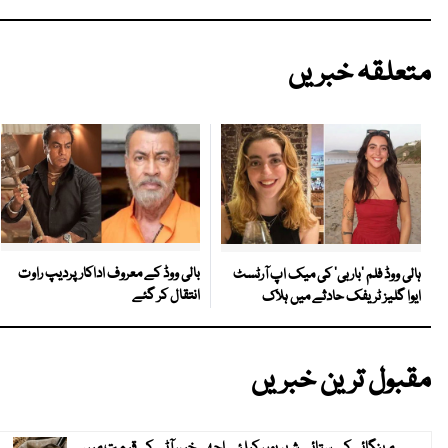
متعلقہ خبریں
بالی ووڈ کے معروف اداکار پردیپ راوت
ہالی ووڈ فلم ’باربی‘ کی میک اپ آرٹسٹ
انتقال کر گئے
ایوا گلیز ٹریفک حادثے میں ہلاک
مقبول ترین خبریں
مہنگائی کے ستائے شہریوں کیلئے اچھی خبر، آٹے کی قیمت میں