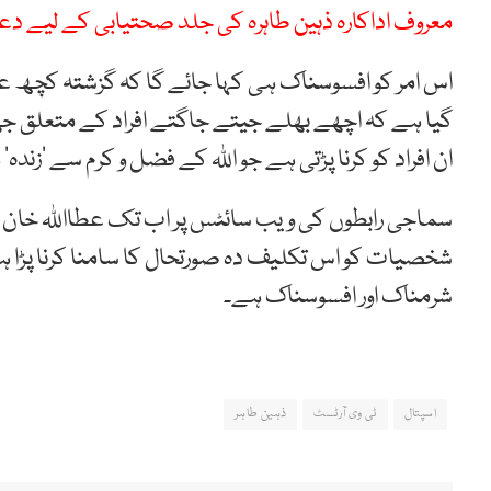
معروف اداکارہ ذہین طاہرہ کی جلد صحتیابی کے لیے دعا
اس امر کو افسوسناک ہی کہا جائے گا کہ گزشتہ کچھ عر
گیا ہے کہ اچھے بھلے جیتے جاگتے افراد کے متعلق جھ
ان افراد کو کرنا پڑتی ہے جو اللہ کے فضل و کرم سے ’زندہ‘ 
سماجی رابطوں کی ویب سائٹس پر اب تک عطااللہ خان عیس
شخصیات کو اس تکلیف دہ صورتحال کا سامنا کرنا پڑا ہے ک
شرمناک اور افسوسناک ہے۔
اسپتال
ٹی وی آرٹسٹ
ذہین طاہر