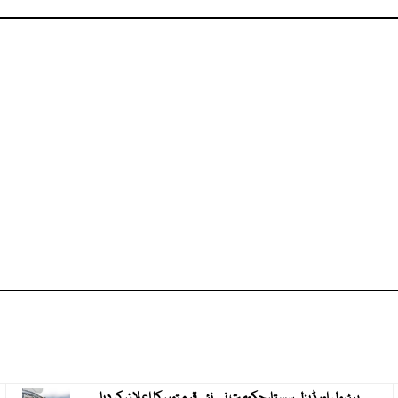
پیٹرول اور ڈیزل سستا، حکومت نے نئی قیمتوں کا اعلان کر دیا