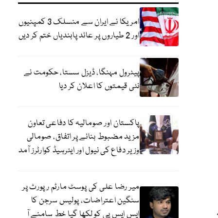
امریکا نے ایران سے منسلک 3 کمپنیوں
اور 2 طیاروں پر عائد پابندیاں ختم کر دیں
پیٹرول مہنگا، ڈیزل سستا، حکومت نے
نئی قیمتوں کا اعلان کر دیا
پاکستان اور صومالیہ کا دفاعی تعاون
مزید مضبوط بنانے پر اتفاق، صومالی
وزیر دفاع کی نیول اور ایئرہیڈ کوارٹرز آمد
میر رضا علی کی پوسٹ مارٹم رپورٹ پر
سنگین اعتراضات، پولیس سرجن کا
ایس ایس پی کو لکھا گیا خط سامنے آ