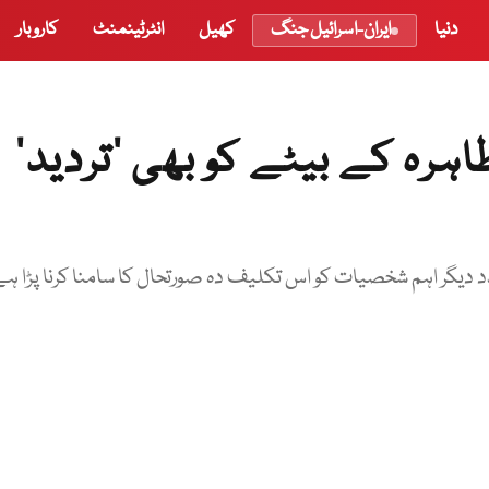
دنیا
ایران-اسرائیل جنگ
کھیل
انٹرٹینمنٹ
کاروبار
ہرہ کے بیٹے کو بھی ’تردید‘
دد دیگر اہم شخصیات کو اس تکلیف دہ صورتحال کا سامنا کرنا پڑا ہ