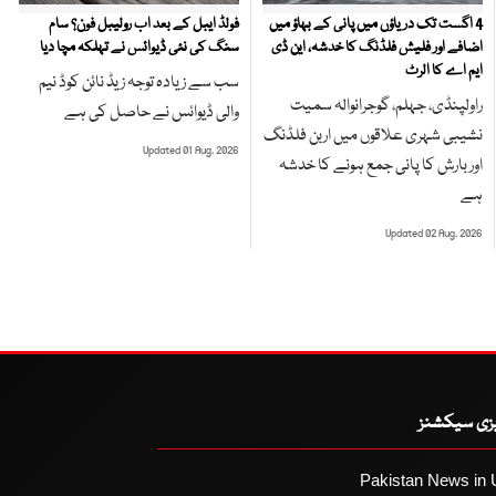
4 اگست تک دریاؤں میں پانی کے بہاؤ میں
فولڈ ایبل کے بعد اب رولیبل فون؟ سام
اضافے اور فلیش فلڈنگ کا خدشہ، این ڈی
سنگ کی نئی ڈیوائس نے تہلکہ مچا دیا
ایم اے کا الرٹ
سب سے زیادہ توجہ زیڈ نائن کوڈ نیم
راولپنڈی، جہلم، گوجرانوالہ سمیت
والی ڈیوائس نے حاصل کی ہے
نشیبی شہری علاقوں میں اربن فلڈنگ
Updated 01 Aug, 2026
اور بارش کا پانی جمع ہونے کا خدشہ
ہے
Updated 02 Aug, 2026
یزی سیکشنز
Pakistan News in 