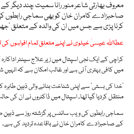
معروف بھارتی شاعر منور رانا سمیت چند دیگر کے ب
صاحبزادے کامران خان کو بھی سماجی رابطوں کی ویب
کرنا پڑی ہے جس میں ان کی والدہ کے متعلق ’جھو
عطااللہ عیسیٰ خیلوی نے اپنے متعلق تمام افواہوں کی ت
کراچی کے ایک نجی اسپتال میں زیر علاج سینئر اداکا
میں کافی بہتری آئی ہے اور غالب امکان ہے کہ انہیں شا
’خدا کی بستی‘ سے اپنی شناخت بنانے والی ذہین طاہرہ کو
منتقل کردیا گیا تھا۔ اسپتال میں ڈاکٹروں نے ان کی حالت
سماجی رابطوں کی ویب سائٹس پر گزشتہ روز سے ذہین طا
کے صاحبزادے کامران خان نے باقاعدہ تردید کی ہے۔