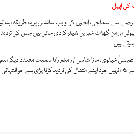
 کی اپیل
صے سے سماجی رابطوں کی ویب سائٹس پر یہ طریقہ اپنا لیا
وٹی اورمن گھڑت خبریں شیئر کردی جاتی ہیں جس کی تردید
ہوتے ہیں۔
یٰ خیلوی، مرزا شاہی اور منور رانا سمیت متعدد دیگر اہم
ہ انہیں خود اپنے انتقال کی تردید کرنا پڑی ہے جو انتہائی