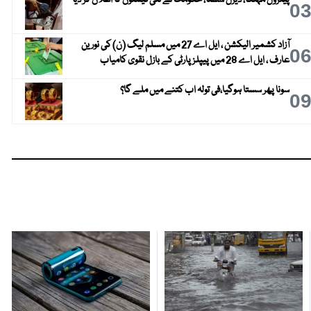
0
آزاد کشمیر الیکشن ، ایل اے 27 میں مسلم لیگ (ن) کی نورین
0
عارف ، ایل اے 28 میں پیپلز پارٹی کے بازل نقوی کامیاب
سونا پھر سستا ہوگیا،فی تولہ اب کتنے میں ملے گا؟
0