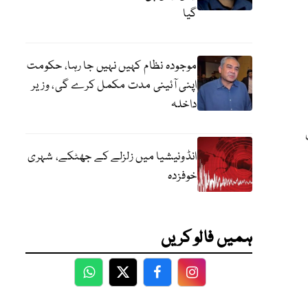
گیا
موجودہ نظام کہیں نہیں جا رہا، حکومت
اپنی آئینی مدت مکمل کرے گی، وزیر
داخلہ
انڈونیشیا میں زلزلے کے جھٹکے، شہری
خوفزدہ
ہمیں فالو کریں
WhatsApp
Twitter
Facebook
Facebook