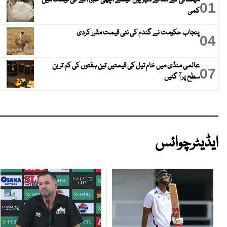
01
کمی
پنجاب حکومت نے گندم کی نئی قیمت مقرر کردی
04
عالمی منڈی میں خام تیل کی قیمتیں تین ہفتوں کی کم ترین
07
سطح پر آ گئیں
ایڈیٹرچوائس