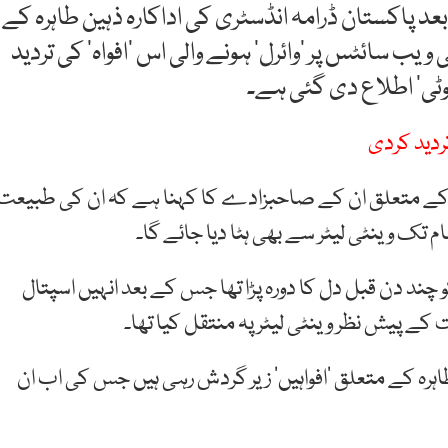
عد پاکستان ڈرامہ انڈسٹری کی اداکارہ ذہین طاہرہ کے
 سائٹس پر ’وائرل‘ ہونے والی اس ’افواہ‘ کی تردید
ٹی‘ اطلاع دی گئی ہے۔
ردید کردی
رہ کے متعلق ان کے صاحبزادے کا کہنا ہے کہ ان کی طبیعت
م تک وینٹی لیٹر سے بھی ہٹا دیا جائے گا۔
 چند دن قبل دل کا دورہ پڑا تھا جس کے بعد انہیں اسپتال
 کے پیش نظر وینٹی لیٹر پہ منتقل کیا تھا۔
ہرہ کے متعلق ’افواہیں‘ زیر گردش رہی ہیں جس کی اب ان