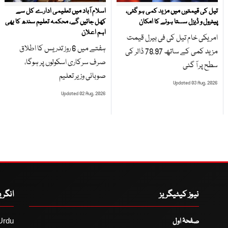
تیل کی قیمتوں میں مزید کمی ہو گئی،
اسلام آباد میں تعلیمی ادارے کل سے
پیٹرول و ڈیزل سستا ہونے کا امکان
کھل جائیں گے، محکمہ تعلیم سندھ کا بھی
اہم اعلان
امریکی خام تیل کی فی بیرل قیمت
ہفتے میں 6 روز تدریس کا اطلاق
مزید کمی کے ساتھ 78.97 ڈالر کی
صرف سرکاری اسکولوں پر ہوگا،
سطح پر آ گئی
صوبائی وزیر تعلیم
Updated 03 Aug, 2026
Updated 02 Aug, 2026
نیوز کیٹیگریز
انگر
صفحۂ اول
Urdu