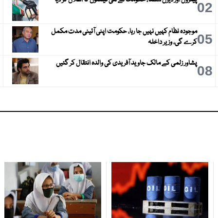
3
02
موجودہ نظام کہیں نہیں جا رہا، حکومت اپنی آئینی مدت مکمل
6
05
کرے گی، وزیر داخلہ
پشاور زلمی کے مالک جاوید آفریدی کی والدہ انتقال کر گئیں
9
08