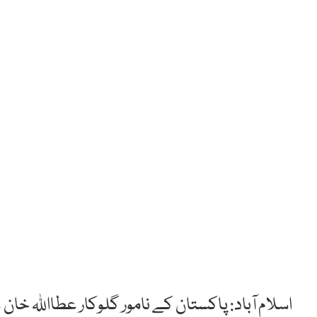
اسلام آباد: پاکستان کے نامور گلوکار عطااللہ خان 