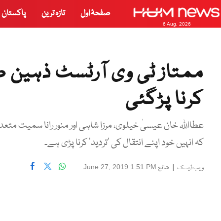
صفحۂ اول
تازہ ترین
پاکستان
6 Aug, 2026
ممتاز ٹی وی آرٹسٹ ذہین طا
کرنا پڑگئی
عطااللہ خان عیسیٰ خیلوی، مرزا شاہی اور منور رانا سمیت متع
کہ انہیں خود اپنے انتقال کی ’تردید‘ کرنا پڑی ہے۔
|
شائع
June 27, 2019 1:51 PM
ویب ڈیسک