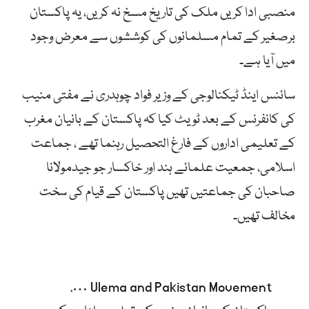
منصبی ادا کریں ملک کی تاریخ مسخ نہ کریں، یہ پاکستان
برصغیر کے تمام مسلمانوں کی کوششوں سے معرض وجود
میں آیا ہے۔
سائنس اینڈ ٹیکنالوجی کے وزیر فواد چوہدری نے مفتی منیب
کی کانفرنس کے بعد ٹویٹ کیا کہ پاکستان کے بانیان مغرب
کے تعلیمی اداروں کے فارغ التحصیل رہنما تھے ، جماعت
اسلامی، جمعیت علمائے ہند اور خاکسار جو جیدمولانا
صاحبان کی جماعتیں تھیں پاکستان کے قیام کی سخت
مخالف تھیں۔
Ulema and Pakistan Movement ….