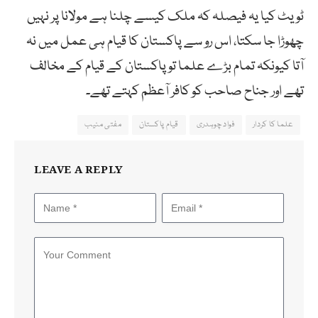
ٹویٹ کیا یہ فیصلہ کہ ملک کیسے چلنا ہے مولانا پر نہیں
چھوڑا جا سکتا، اس رو سے پاکستان کا قیام ہی عمل میں نہ
آتا کیونکہ تمام بڑے علما تو پاکستان کے قیام کے مخالف
تھے اور جناح صاحب کو کافر آعظم کہتے تھے۔
علما کا کردار
فواد چوہدری
قیام پاکستان
مفتی منیب
LEAVE A REPLY