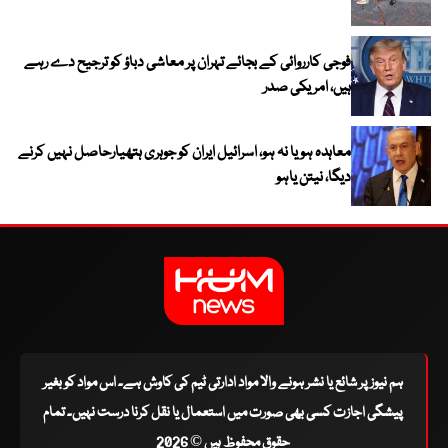
فوجی کارروائی کے بجائے تہران پر معاشی دباؤ کو ترجیح دے رہے
ہیں، امریکی صدر
معاہدہ ہو یا نہ ہو، اسرائیل ایران کو جوہری ہتھیارحاصل نہیں کرنے
دیگا، نیتن یاہو
ہم نیوز پر شائع یا نشر ہونے والا مواد ادارتی ٹیم کی کاوش ہے۔ اس مواد کو بغیر
پیشگی اجازت کسی بھی صورت میں استعمال یا نقل کرنا درست نہیں۔ تمام
حقوق محفوظ ہیں © 2026