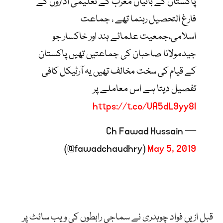
پاکستان کے بانیان مغرب کے تعلیمی اداروں کے
فارغ التحصیل رہنما تھے ، جماعت
اسلامی،جمعیت علمائے ہند اور خاکسار جو
جیدمولانا صاحبان کی جماعتیں تھیں پاکستان
کے قیام کی سخت مخالف تھیں یہ آرٹیکل کافی
تفصیل دیتا ہے اس معاملے پر
https://t.co/VA5dL9yy8l
— Ch Fawad Hussain
(@fawadchaudhry)
May 5, 2019
قبل ازیں فواد چوہدری نے سماجی رابطوں کی ویب سائٹ پر