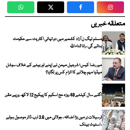
WhatsApp
Twitter
Facebook
Faceboo
متعلقہ خبریں
مسلم لیگ ن آزاد کشمیر میں دو تہائی اکثریت سے حکومت
بنائے گی ، رانا ثناء اللہ
میر رضا کیس؛ شرجیل میمن نے اپنے اور بیٹے کے خلاف سوشل
میڈیا مہم چلانے کا الزام کس پر لگایا؟
اگلے سال کیلئے 40 روزہ حج اسکیم کا پیکیج 12 لاکھ روپے مقرر
ترسیلات زر میں بڑا اضافہ ، جولائی میں 3.6 ارب ڈالر موصول ہوئے
، اسٹیٹ بینک