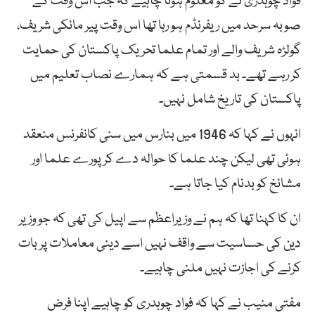
فواد چوہدری نے کو معلوم ہونا چاہیے کہ جب اس وقت کے
صوبہ سرحد میں ریفرنڈم ہو رہا تھا اس وقت پیر مانکی شریف،
گولڑہ شریف والے اور تمام علما تحریک پاکستان کی حمایت
کر رہے تھے۔ بد قسمتی ہے کہ ہمارے نصاب تعلیم میں
پاکستان کی تاریخ شامل نہیں۔
انہوں نے کہا کہ 1946 میں بنارس میں سنی کانفرنس منعقد
ہوئی تھی لیکن چند علما کا حوالہ دے کر پورے علما اور
مشائخ کو بدنام کیا جاتا ہے۔
ان کا کہنا تھا کہ ہم نے وزیراعظم سے اپیل کی تھی کہ جو وزیر
دین کی حساسیت سے واقف نہیں اسے دینی معاملات پر بات
کرنے کی اجازت نہیں ملنی چاہیے۔
مفتی منیب نے کہا کہ فواد چوہدری کو چاہیے اپنا فرض