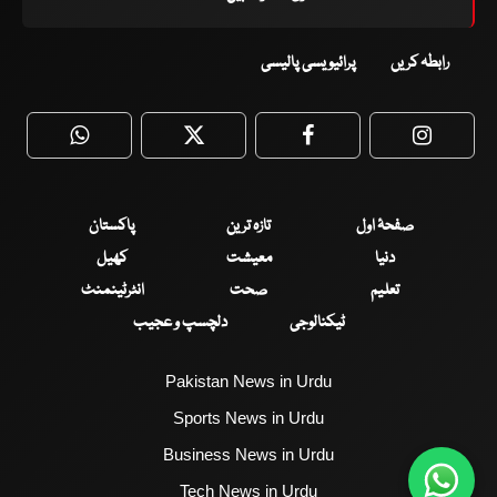
رابطہ کریں
پرائیویسی پالیسی
WhatsApp
Twitter
Facebook
Faceboo
صفحۂ اول
تازہ ترین
پاکستان
دنیا
معیشت
کھیل
تعلیم
صحت
انٹرٹینمنٹ
ٹیکنالوجی
دلچسپ و عجیب
Pakistan News in Urdu
Sports News in Urdu
Business News in Urdu
Tech News in Urdu