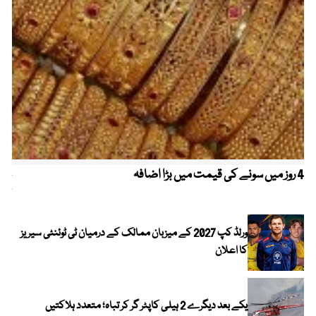
4 روز میں سونے کی قیمت میں بڑا اضافہ
خیب
کیا
ورلڈ کپ 2027 کے میزبان ممالک کے درمیان ٹی ٹوئنٹی سیریز
کا اعلان
یکے بعد دیگرے 2 ہیلی کاپٹر گر کر تباہ؛ متعدد ہلاکتیں