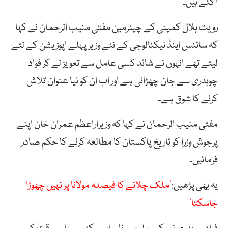
آگئے ہیں۔
رویت ہلال کمیٹی کے چیئرمین مفتی منیب الرحمان نے کہا
کہ سائنس اینڈ ٹیکنالوجی کے نئے وزیر پہلے اپوزیشن کے لتے
لیتے تھے انہوں نے شائد کسی عامل سے تعویز لے کر فواد
چوہدری سے جان چھڑائی ہے اور اب ان کو نیا عنوان تلاش
کرنے کا شوق ہے۔
مفتی منیب الرحمان نے کہا کہ وزیراراعظم عمران خان اپنے
پرجوش وزرا کو تاریخ پاکستان کا مطالعہ کرنے کا حکم صادر
فرمائیں۔
یہ بھی پڑھیں:
‘ملک چلانے کا فیصلہ مولانا پر نہیں چھوڑا
جاسکتا‘