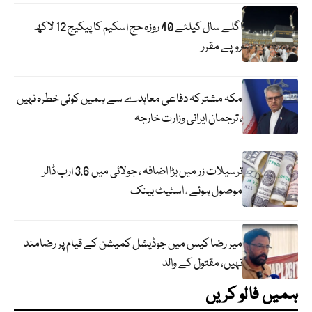
اگلے سال کیلئے 40 روزہ حج اسکیم کا پیکیج 12 لاکھ
روپے مقرر
مکہ مشترکہ دفاعی معاہدے سے ہمیں کوئی خطرہ نہیں
، ترجمان ایرانی وزارت خارجہ
ترسیلات زر میں بڑا اضافہ ، جولائی میں 3.6 ارب ڈالر
موصول ہوئے ، اسٹیٹ بینک
میر رضا کیس میں جوڈیشل کمیشن کے قیام پر رضامند
نہیں، مقتول کے والد
ہمیں فالو کریں