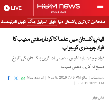
LIVE
10 Aug, 2026
صفحۂ اول
تازہ ترین
پاکستان
دنیا
ایران-اسرائیل جنگ
کھیل
انٹرٹینمنٹ
قیام پاکستان میں علما کا کردار:مفتی منیب کا
فواد چوہدری کو جواب
فواد چوہدری اپنا فرض منصبی ادا کریں پاکستان کی تاریخ
مسخ نہ کریں، مفتی منیب
|
شائع
|
اپ ڈیٹ
May
May 5, 2019 7:45 PM
ویب ڈیسک
|
5, 2019 10:21 PM
فائل فوٹو