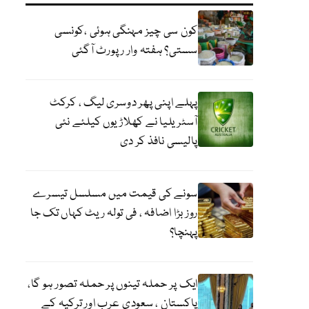
کون سی چیز مہنگی ہوئی ،کونسی
سستی؟ ہفتہ وار رپورٹ آگئی
پہلے اپنی پھر دوسری لیگ ، کرکٹ
آسٹریلیا نے کھلاڑیوں کیلئے نئی
پالیسی نافذ کر دی
سونے کی قیمت میں مسلسل تیسرے
روز بڑا اضافہ ، فی تولہ ریٹ کہاں تک جا
پہنچا؟
ایک پر حملہ تینوں پر حملہ تصور ہو گا،
پاکستان ، سعودی عرب اور ترکیہ کے