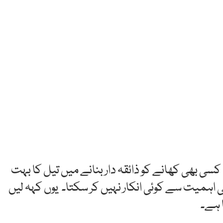
سی بھی کھانے کو ذائقہ دار بنانے میں تیل کا بہت
اہمیت سے کوئی انکار نہیں کر سکتا۔ یوں کہہ لیں
 ہے۔