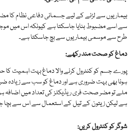
بیماریوں سے لڑنے کے لیے جسمانی دفاعی نظام کا مضب
سے اسے مضبوط بنایا جاسکتا ہے کیونکہ اس میں موجود ف
طرح سے موسمی بیماریوں سے بچ جاسکتا ہے۔
دماغ کو صحت مند رکھے:
پورے جسم کو کنٹرول کرنے والا دماغ بہت اہمیت کا
ہونا بھی بہت ضروری ہے اور دماغ کو سب سے زیادہ ضرو
ملے تو مضر صحت فری ریڈیکلز کی تعداد میں اضافہ ہوجات
ہے لیکن زیتون کے تیل کے استعمال سے اس سے بچا ج
شوگر کو کنٹرول کریں: