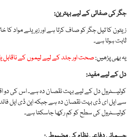
جگر کی صفائی کے لیے بہترین:
زیتون کا تیل جگر کو صاف کرتا ہے اور زہریلے مواد کا خا
ثابت ہوتا ہے۔
یہ بھی پڑھیں:
صحت اور جلد کے لیے لیموں کے ناقابل یقی
دل کے لیے مفید:
کولیسٹرول دل کے لیے بہت نقصان دہ ہے۔ اس کی دو اقسا
سے ایل ای ڈی بہت نقصان دہ ہے جبکہ این ڈی ایل فا
کولیسٹرول کی سطح کو کم رکھا جاسکتا ہے۔
جسمانی دفاعی نظام کی مضبوطی: