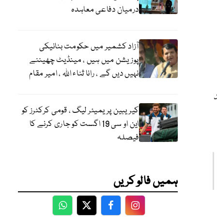
درمیان دفاعی معاہدہ
آزاد کشمیر میں حکومت بنانیکی
پوزیشن میں ہیں ، مینڈیٹ چھیننے
نہیں دیں گے ، رانا ثناء اللہ ، امیر مقام
کیریبین پریمیئر لیگ ، قومی کرکٹرز کو
این او سی 19 اگست کو جاری کرنے کا
فیصلہ
ہمیں فالو کریں
WhatsApp
Twitter
Facebook
Facebook