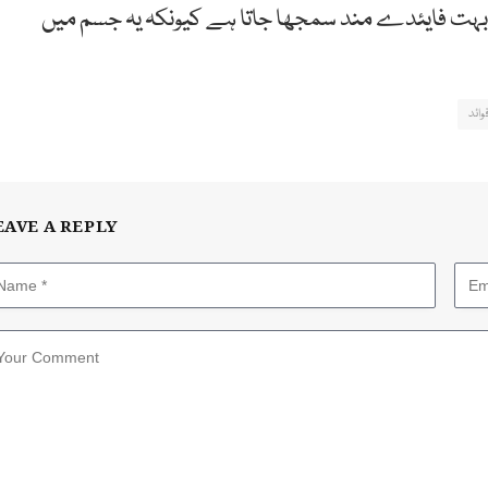
 بہت فایئدے مند سمجھا جاتا ہے کیونکہ یہ جسم میں
ائد
EAVE A REPLY