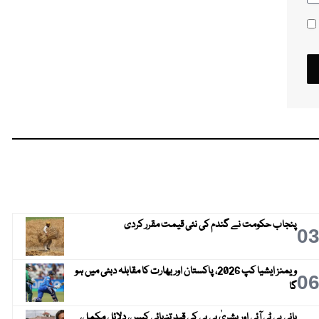
پنجاب حکومت نے گندم کی نئی قیمت مقرر کردی
0
ویمنز ایشیا کپ 2026، پاکستان اور بھارت کا مقابلہ دبئی میں ہو
0
گا
بانی پی ٹی آئی اور بشریٰ بی بی کی قیدِ تنہائی کیس، دلائل مکمل،