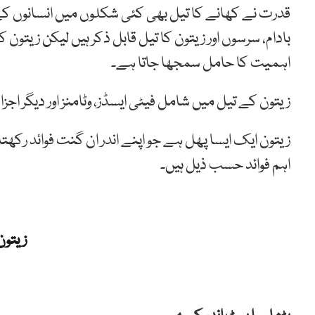
قدرت نے کھانے کا تیل بھی کئی شکلوں میں انسانوں کے 
بادام، سرسوں اور زیتون کا تیل قابل ذکر ہیں لیکن زیتون
اہمیت کا حامل سمجھا جاتا ہے۔
زیتون کے تیل میں شامل فیٹی ایسڈز، وٹامنز اور دیگر 
زیتون ایک ایسا پھل ہے جو اپنے اندر ان گنت فوائد رکھ
اہم فوائد حسب ذیل ہیں۔
زیتون