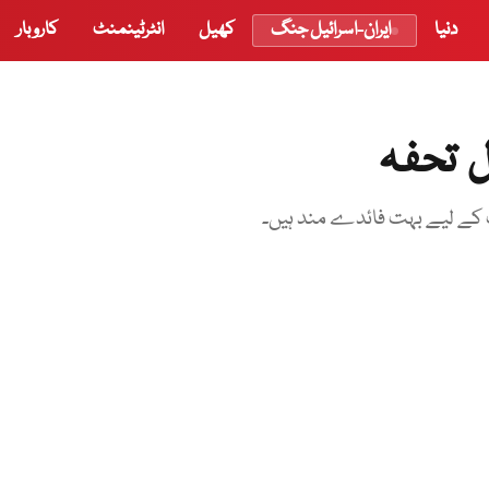
دنیا
ایران-اسرائیل جنگ
کھیل
انٹرٹینمنٹ
کاروبار
ل تحفہ
حت کے لیے بہت فائدے مند ہیں۔