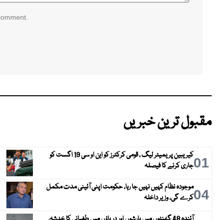
 comment.
مقبول ترین خبریں
کیریبین پریمیئر لیگ ، قومی کرکٹرز کو این او سی 19 اگست کو
01
جاری کرنے کا فیصلہ
موجودہ نظام کہیں نہیں جا رہا، حکومت اپنی آئینی مدت مکمل
04
کرے گی، وزیر داخلہ
آئندہ 48 گھنٹوں میں بارشوں اور دریاؤں میں طغیانی کا خدشہ،