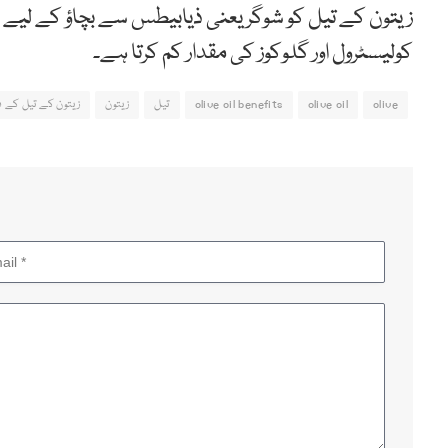
زیتون کے تیل کو شوگر یعنی ذیابیطس سے بچاؤ کے لیے
کولیسٹرول اور گلوکوز کی مقدار کم کرتا ہے۔
olive
olive oil
olive oil benefits
تیل
زیتون
زیتون کے تیل کے فو