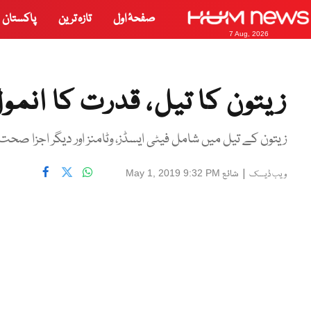
صفحۂ اول
تازہ ترین
پاکستان
7 Aug, 2026
زیتون کا تیل، قدرت کا انمو
زیتون کے تیل میں شامل فیٹی ایسڈز، وٹامنز اور دیگر اجزا ص
|
شائع
May 1, 2019 9:32 PM
ویب ڈیسک