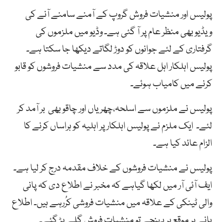
پولیس
اور
منشیات
فروش
گروپ
کے
آمنے
سامنے
آنے
کی
ویڈیو
بھی
منظر
عام
پر
آ
گئی ہے۔ وڈیو م
یں
ملزموں
کی
گرفتاری
کے
لئے
جوانوں
کو
دوڑ
لگاتے
دیکھا
جا
سکتا
ہے۔
پولیس اہلکار
اہل
علاقہ
کی
مدد
سے
منشیات
فروشوں
کو
قابو
کرنے
میں
کامیاب
ہوئے۔
پولیس
نے
ملزموں
سے
اسلحہ،چھریاں
اور
چاقو بھی
بر
آمد
کر
لئے۔
ایک
ملزم
نے پولیس
اہلکار
پر
اہلیہ
کو
ہراساں
کرنے
کا
الزام
عائد
کیا
ہے۔
پولیس نے منشیات فروشوں کے خلاف مقدمہ درج کر لیا ہے۔
ایف آئی آر میں لکھا گیاہے کہ مخبر نے اطلاع دی کہ پانی
والی ٹینکی کے علاقہ میں منشیات فروشی کرُرہے ہیں۔ اطلاع
پانے پر موقع پر پہنچے تو منشیات فروش گلے پڑ گئے۔