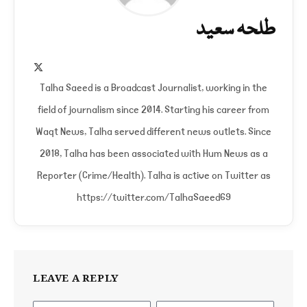
طلحہ سعید
X
(Twitter)
Talha Saeed is a Broadcast Journalist, working in the
field of journalism since 2014. Starting his career from
Waqt News, Talha served different news outlets. Since
2018, Talha has been associated with Hum News as a
Reporter (Crime/Health). Talha is active on Twitter as
https://twitter.com/TalhaSaeed69
LEAVE A REPLY