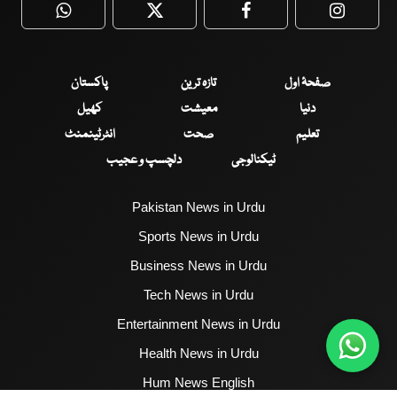
WhatsApp
Twitter
Facebook
Faceboo
صفحۂ اول
تازہ ترین
پاکستان
دنیا
معیشت
کھیل
تعلیم
صحت
انٹرٹینمنٹ
ٹیکنالوجی
دلچسپ و عجیب
Pakistan News in Urdu
Sports News in Urdu
Business News in Urdu
Tech News in Urdu
Entertainment News in Urdu
Health News in Urdu
Hum News English