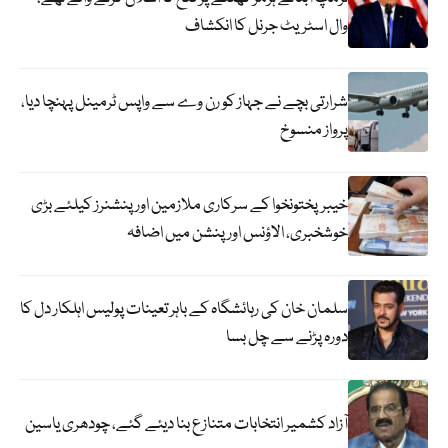
وال اسٹریٹ جرنل کا انکشاف
شرارتی بچے نے جہاز کو رن وے سے واپس ٹرمینل پہنچا دیا،
پرواز منسوخ
خیبرپختونخوا کے سرکاری ملازمین اور پنشنرز کیلئے بڑی
خوشخبری، الاؤنس اور پنشن میں اضافہ
سلمان خان کی رہائشگاہ کے باہر تعینات پولیس اہلکار دل کا
دورہ پڑنے سے چل بسا
آزاد کشمیر انتخابات متنازع بنا دیئے گئے، چودھری یاسین