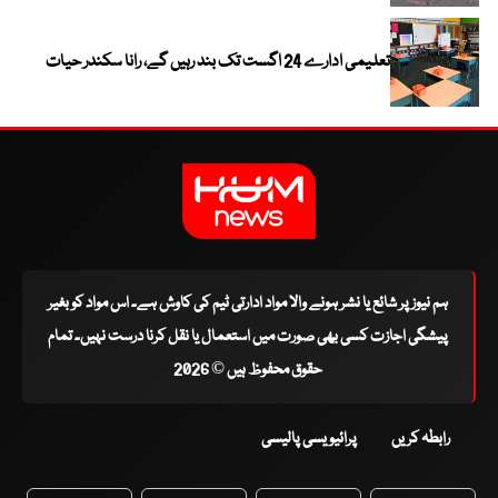
تعلیمی ادارے 24 اگست تک بند رہیں گے، رانا سکندر حیات
ہم نیوز پر شائع یا نشر ہونے والا مواد ادارتی ٹیم کی کاوش ہے۔ اس مواد کو بغیر
پیشگی اجازت کسی بھی صورت میں استعمال یا نقل کرنا درست نہیں۔ تمام
حقوق محفوظ ہیں © 2026
رابطہ کریں
پرائیویسی پالیسی