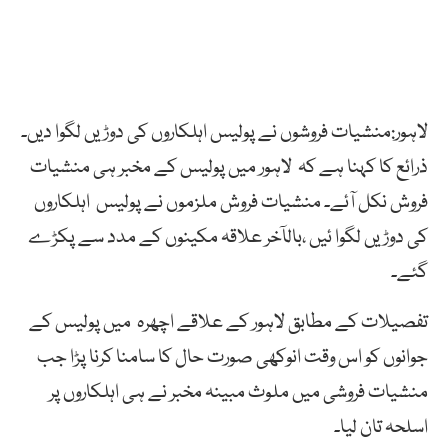
لاہور:منشیات فروشوں نے پولیس اہلکاروں کی دوڑیں لگوا دیں۔
ذرائع کا کہنا ہے کہ
لاہور
میں
پولیس
کے
مخبر ہی منشیات
فروش
نکل آئے۔ منشیات فروش
ملزموں
نے پولیس
اہلکاروں
کی
دوڑیں
لگوا ئیں ،
بالآخر
علاقہ
مکینوں
کے
مدد
سے
پکڑے
گئے۔
تفصیلات کے مطابق لاہور کے علاقے اچھرہ
میں
پولیس
کے
جوانوں
کو
اس
وقت
انوکھی
صورت
حال
کا
سامنا
کرنا
پڑا
جب
منشیات
فروشی
میں
ملوث
مبینہ
مخبر
نے
ہی
اہلکاروں
پر
اسلحہ
تان
لیا۔