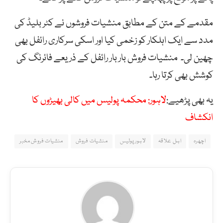
مقدمے کے متن کے مطابق منشیات فروشوں نے کٹر بلیڈ کی
مدد سے ایک اہلکار کو زخمی کیا اور اسکی سرکاری رائفل بھی
چھین لی۔ منشیات فروش بار بار رائفل کے ذریعے فائرنگ کی
کوشش بھی کرتا رہا۔
یہ بھی پڑھیے:
لاہور: محکمہ پولیس میں کالی بھیڑوں کا
انکشاف
اچھرہ
اہل علاقہ
لاہور پولیس
منشیات فروش
منشیات فروش مخبر