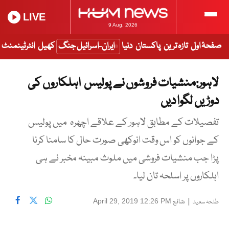
LIVE
9 Aug, 2026
صفحۂ اول
تازہ ترین
پاکستان
دنیا
ایران-اسرائیل جنگ
کھیل
انٹرٹینمنٹ
لاہور:منشیات فروشوں نے پولیس اہلکاروں کی
دوڑیں لگوا دیں
تفصیلات کے مطابق لاہور کے علاقے اچھرہ میں پولیس
کے جوانوں کو اس وقت انوکھی صورت حال کا سامنا کرنا
پڑا جب منشیات فروشی میں ملوث مبینہ مخبر نے ہی
اہلکاروں پر اسلحہ تان لیا۔
|
شائع
April 29, 2019 12:26 PM
طلحہ سعید