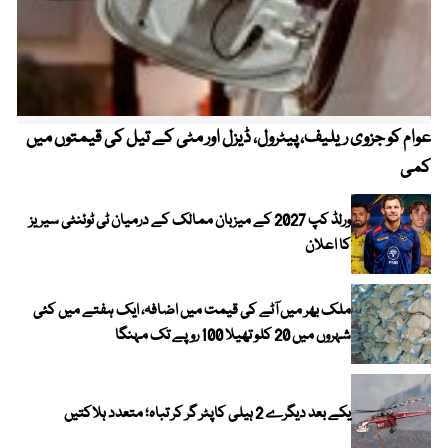
عوام کو جزوی ریلیف، پیٹرول، ڈیزل اور مٹی کے تیل کی قیمتوں میں
4 روز میں سونے کی قیمت میں بڑا اضافہ
کمی
ورلڈ کپ 2027 کے میزبان ممالک کے درمیان ٹی ٹوئنٹی سیریز
کا اعلان
ملک بھر میں آٹے کی قیمت میں اضافہ، ایک ہفتے میں کئی
شہروں میں 20 کلو تھیلا 100 روپے تک مہنگا
یکے بعد دیگرے 2 ہیلی کاپٹر گر کر تباہ؛ متعدد ہلاکتیں