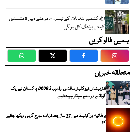
آزاد کشمیر انتخابات کے تیسرے مرحلے میں 4 نشستوں
کیلئے پولنگ کل ہو گی
ہمیں فالو کریں
WhatsApp
Twitter
Facebook
Faceboo
متعلقہ خبریں
انٹرنیشنل نیوکلیئر سائنس اولمپیاڈ 2026، پاکستان نے ایک
گولڈ اور دو سلور میڈلز جیت لیے
برطانیہ اور آئرلینڈ میں 27 سال بعد نایاب سورج گرہن دیکھا جائے
گا