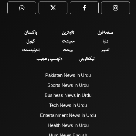
WhatsApp
Twitter
Facebook
Faceboo
صفحۂ اول
تازہ ترین
پاکستان
دنیا
معیشت
کھیل
تعلیم
صحت
انٹرٹینمنٹ
ٹیکنالوجی
دلچسپ و عجیب
Pakistan News in Urdu
Sports News in Urdu
Business News in Urdu
Tech News in Urdu
Entertainment News in Urdu
Health News in Urdu
Hum News English