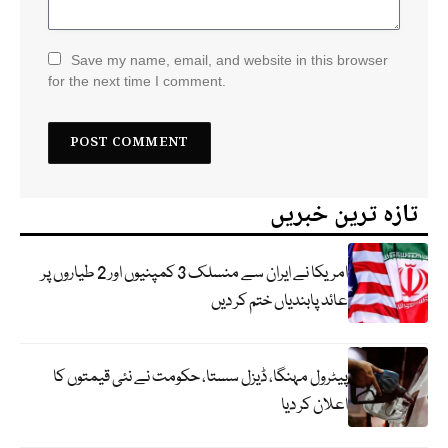
Save my name, email, and website in this browser
for the next time I comment.
تازہ ترین خبریں
امریکا نے ایران سے منسلک 3 کمپنیوں اور 2 طیاروں پر
عائد پابندیاں ختم کر دیں
پیٹرول مہنگا، ڈیزل سستا، حکومت نے نئی قیمتوں کا
اعلان کر دیا