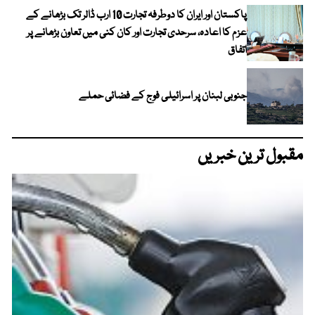
پاکستان اور ایران کا دوطرفہ تجارت 10 ارب ڈالر تک بڑھانے کے
عزم کا اعادہ، سرحدی تجارت اور کان کنی میں تعاون بڑھانے پر
اتفاق
جنوبی لبنان پر اسرائیلی فوج کے فضائی حملے
مقبول ترین خبریں