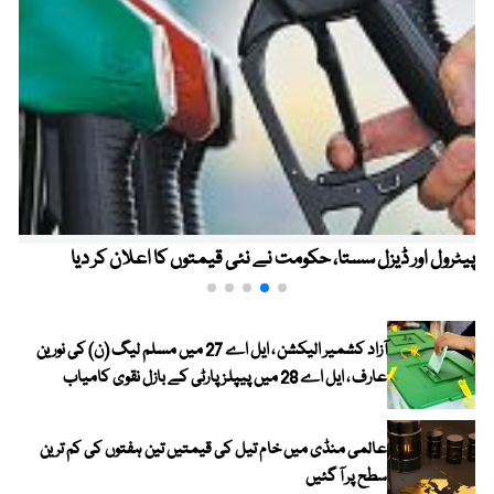
پیٹرول اور ڈیزل سستا، حکومت نے نئی قیمتوں کا اعلان کر دیا
آزاد کشمیر الیکشن ، ایل اے 27 میں مسلم لیگ (ن) کی نورین
عارف ، ایل اے 28 میں پیپلز پارٹی کے بازل نقوی کامیاب
عالمی منڈی میں خام تیل کی قیمتیں تین ہفتوں کی کم ترین
سطح پر آ گئیں