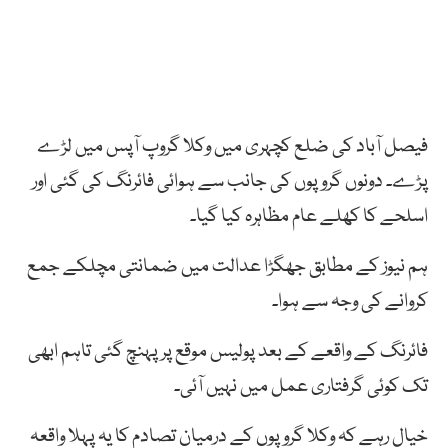
فیصل آباد کی ضلع کچہری میں وکلا گروپ آپس میں لڑے
پڑے۔ دونوں گروپوں کی جانب سے ہوائی فائرنگ کی گئی اور
اسلحے کا کھلے عام مظاہرہ کیا گیا۔
ہم نیوز کے مطابق جھگڑا عدالت میں ضمانتی مچلکے جمع
کروانے کی وجہ سے ہوا۔
فائرنگ کے واقعے کے بعد پولیس موقع پر پہنچ گئی تاہم ابھی
تک کوئی گرفتاری عمل میں نہیں آئی۔
خیال رہے کہ وکلا گروپوں کے درمیان تصادم کا یہ پہلا واقعہ