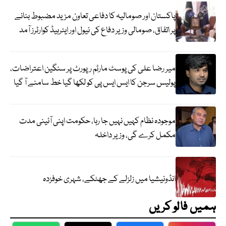
پاکستان اور صومالیہ کا دفاعی تعاون مزید مضبوط بنانے
پر اتفاق، صومالی وزیر دفاع کی نیول اور ایئرہیڈ کوارٹرز آمد
میر رضا علی کی پوسٹ مارٹم رپورٹ پر سنگین اعتراضات،
پولیس سرجن کا ایس ایس پی کو لکھا گیا خط سامنے آ گیا
موجودہ نظام کہیں نہیں جا رہا، حکومت اپنی آئینی مدت
مکمل کرے گی، وزیر داخلہ
انڈونیشیا میں زلزلے کے جھٹکے، شہری خوفزدہ
ہمیں فالو کریں