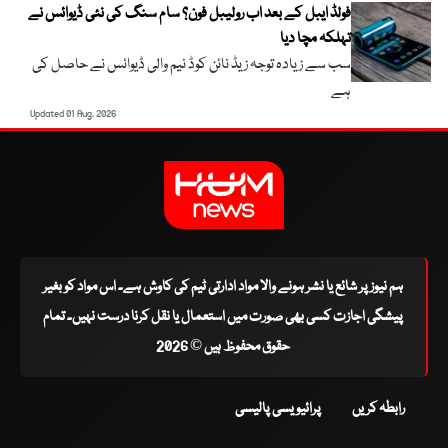
فولڈ ایبل کے بعد اب رولیبل فون؟ سام سنگ کی نئی ڈیوائس نے
تہلکہ مچا دیا
سب سے زیادہ توجہ زیڈ نائن کوڈ نیم والی ڈیوائس نے حاصل کی
ہے
Updated 01 Aug, 2026
ہم نیوز پر شائع یا نشر ہونے والا مواد ادارتی ٹیم کی کاوش ہے۔ اس مواد کو بغیر
پیشگی اجازت کسی بھی صورت میں استعمال یا نقل کرنا درست نہیں۔ تمام
حقوق محفوظ ہیں © 2026
رابطہ کریں
پرائیویسی پالیسی