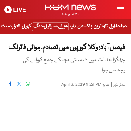
LIVE
6 Aug, 2026
صفحۂ اول
تازہ ترین
پاکستان
دنیا
ایران-اسرائیل جنگ
کھیل
انٹرٹینمنٹ
فیصل آباد: وکلا گروپوں میں تصادم، ہوائی فائرنگ
جھگڑا عدالت میں ضمانتی مچلکے جمع کروانے کی
وجہ سے ہوا۔
|
شائع
April 3, 2019 9:29 PM
مدثر نذیر