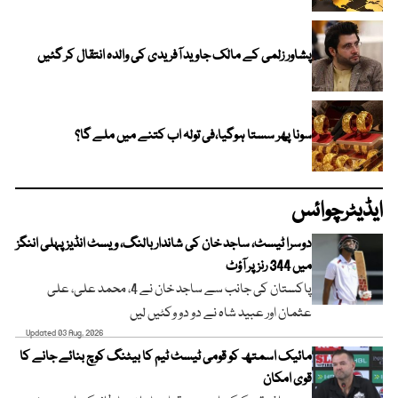
پشاور زلمی کے مالک جاوید آفریدی کی والدہ انتقال کر گئیں
سونا پھر سستا ہوگیا،فی تولہ اب کتنے میں ملے گا؟
ایڈیٹرچوائس
دوسرا ٹیسٹ، ساجد خان کی شاندار بالنگ، ویسٹ انڈیز پہلی اننگز
میں 344 رنز پر آؤٹ
پاکستان کی جانب سے ساجد خان نے 4، محمد علی، علی
عثمان اور عبید شاہ نے دو دو وکٹیں لیں
Updated 03 Aug, 2026
مائیک اسمتھ کو قومی ٹیسٹ ٹیم کا بیٹنگ کوچ بنائے جانے کا
قوی امکان