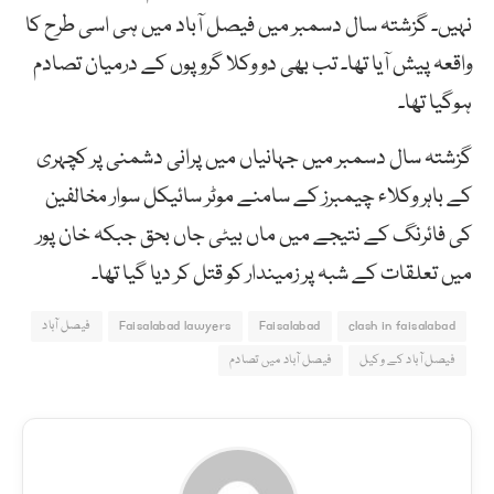
نہیں۔ گزشتہ سال دسمبر میں فیصل آباد میں ہی اسی طرح کا
واقعہ پیش آیا تھا۔ تب بھی دو وکلا گروپوں کے درمیان تصادم
ہوگیا تھا۔
گزشتہ سال دسمبر میں جہانیاں میں پرانی دشمنی پر کچہری
کے باہر وکلاء چیمبرز کے سامنے موٹر سائیکل سوار مخالفین
کی فائرنگ کے نتیجے میں ماں بیٹی جاں بحق جبکہ خان پور
میں تعلقات کے شبہ پر زمیندار کو قتل کر دیا گیا تھا۔
clash in faisalabad
Faisalabad
Faisalabad lawyers
فیصل آباد
فیصل آباد کے وکیل
فیصل آباد میں تصادم