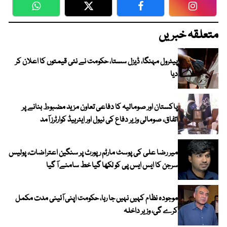
WhatsApp
Twitter
Facebook
Faceboo
متعلقہ خبریں
پیٹرول مہنگا، ڈیزل سستا، حکومت نے نئی قیمتوں کا اعلان کر
دیا
پاکستان اور صومالیہ کا دفاعی تعاون مزید مضبوط بنانے پر
اتفاق، صومالی وزیر دفاع کی نیول اور ایئرہیڈ کوارٹرز آمد
میر رضا علی کی پوسٹ مارٹم رپورٹ پر سنگین اعتراضات، پولیس
سرجن کا ایس ایس پی کو لکھا گیا خط سامنے آ گیا
موجودہ نظام کہیں نہیں جا رہا، حکومت اپنی آئینی مدت مکمل
کرے گی، وزیر داخلہ