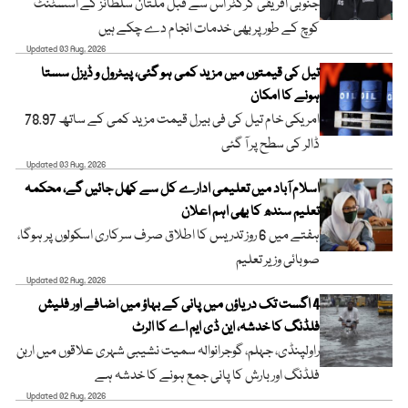
جنوبی افریقی کرکٹر اس سے قبل ملتان سلطانز کے اسسٹنٹ
کوچ کے طور پر بھی خدمات انجام دے چکے ہیں
Updated 03 Aug, 2026
تیل کی قیمتوں میں مزید کمی ہو گئی، پیٹرول و ڈیزل سستا
ہونے کا امکان
امریکی خام تیل کی فی بیرل قیمت مزید کمی کے ساتھ 78.97
ڈالر کی سطح پر آ گئی
Updated 03 Aug, 2026
اسلام آباد میں تعلیمی ادارے کل سے کھل جائیں گے، محکمہ
تعلیم سندھ کا بھی اہم اعلان
ہفتے میں 6 روز تدریس کا اطلاق صرف سرکاری اسکولوں پر ہوگا،
صوبائی وزیر تعلیم
Updated 02 Aug, 2026
4 اگست تک دریاؤں میں پانی کے بہاؤ میں اضافے اور فلیش
فلڈنگ کا خدشہ، این ڈی ایم اے کا الرٹ
راولپنڈی، جہلم، گوجرانوالہ سمیت نشیبی شہری علاقوں میں اربن
فلڈنگ اور بارش کا پانی جمع ہونے کا خدشہ ہے
Updated 02 Aug, 2026