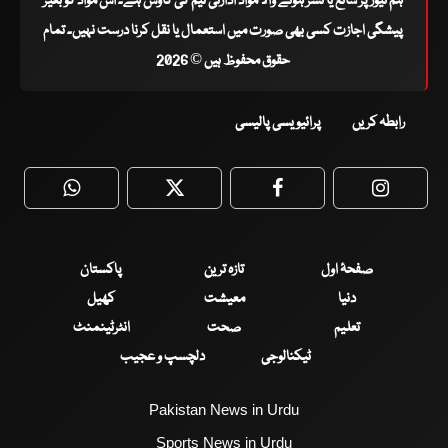
ہم نیوز پر شائع یا نشر ہونے والا مواد ادارتی ٹیم کی کاوش ہے۔ اس مواد کو بغیر
پیشگی اجازت کسی بھی صورت میں استعمال یا نقل کرنا درست نہیں۔ تمام
حقوق محفوظ ہیں © 2026
رابطہ کریں
پرائیویسی پالیسی
WhatsApp
Twitter
Facebook
Faceboo
صفحۂ اول
تازہ ترین
پاکستان
دنیا
معیشت
کھیل
تعلیم
صحت
انٹرٹینمنٹ
ٹیکنالوجی
دلچسپ و عجیب
Pakistan News in Urdu
Sports News in Urdu