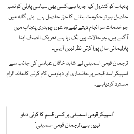
پنجاب کو کنٹرول کیا جارہا ہے،کسی بھی سیاسی پارٹی کو نمبر
حاصل ہو تو حکومت بنانے کا حق حاصل ہے۔ بنی گالہ میں
جو خدمات سر انجام دیتے تھے وہ عون چوہدری پنجاب میں
آگئے ہیں، جو حالات ہیں لگ رہا ہے تحریک انصاف اپنا
پارلیمانی سال پورا کرتی نظر نہیں آرہی۔
ترجمان قومی اسمبلی نے شاہد خاقان عباسی کی جانب سے
اسپیکر اسد قیصر پر جانبداری اور دباومیں کام کرنے کاعائد الزام
مسترد کردیاہے۔
’اسپیکر قومی اسمبلی پر کسی قسم کا کوئی دباو
نہیں ہے، ترجمان قومی اسمبلی‘