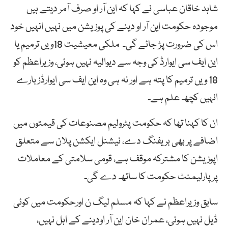
شاہد خاقان عباسی نے کہا کہ این آر او صرف آمر دیتے ہیں
موجودہ حکومت این آر او دینے کی پوزیشن میں نہیں انہیں خود
اس کی ضرورت پڑ جائے گی۔ ملکی معیشیت 18ویں ترمیم یا
این ایف سی ایوارڈ کی وجہ سے دیوالیہ نہیں ہوئی، وزیراعظم کو
18 ویں ترمیم کا پتہ ہے اور نہ ہی وہ این ایف سی ایوارڈز بارے
انہیں کچھ علم ہے۔
ان کا کہنا تھا کہ حکومت پٹرولیم مصنوعات کی قیمتوں میں
اضافے پر بھی بریفنگ دے، نیشنل ایکشن پلان سے متعلق
اپوزیشن کا مشترکہ موقف ہے، قومی سلامتی کے معاملات
پرپارلیمنٹ حکومت کا ساتھ دے گی۔
سابق وزیراعظم نے کہا کہ مسلم لیگ ن اورحکومت میں کوئی
ڈیل نہیں ہوئی، عمران خان این آر اودینے کے اہل نہیں،