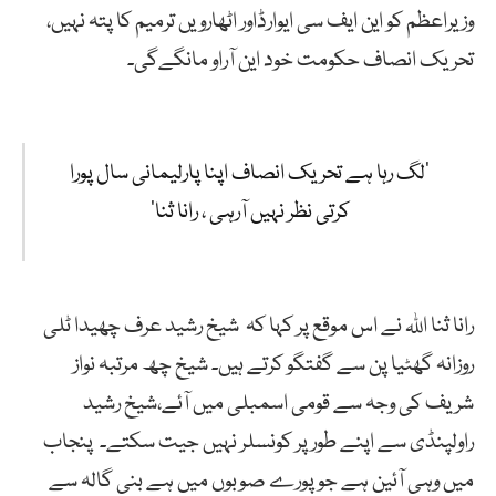
وزیراعظم کو این ایف سی ایوارڈاور اٹھارویں ترمیم کا پتہ نہیں،
تحریک انصاف حکومت خود این آراو مانگےگی۔
’لگ رہا ہے تحریک انصاف اپنا پارلیمانی سال پورا
کرتی نظر نہیں آرہی ، رانا ثنا‘
رانا ثنا اللہ نے اس موقع پر کہا کہ شیخ رشید عرف چھیدا ٹلی
روزانہ گھٹیا پن سے گفتگو کرتے ہیں۔ شیخ چھ مرتبہ نواز
شریف کی وجہ سے قومی اسمبلی میں آئے،شیخ رشید
راولپنڈی سے اپنے طور پر کونسلر نہیں جیت سکتے۔ پنجاب
میں وہی آئین ہے جو پورے صوبوں میں ہے بنی گالہ سے