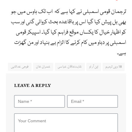
ترجمان قومی اسمبلی نے کہا ہے کہ اب تک ہاوس میں جو
بھی بل پیش کیا گیا اس پر باقاعدہ بحث کروائی گئی اور سب
کو اظہارِ خیال کا یکساں موقع فراہم کیا گیا۔ اسپیکر قومی
اسمبلی پر دباو میں کام کرنے کا الزام بے بنیاد اور من گھڑت
ہے۔
18 ویں ترمیم
این آر او
شاہدخاقان عباسی
عمران خان
فوجی عدالتیں
LEAVE A REPLY