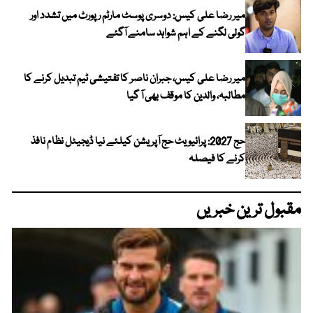
میر رضا علی کیس: دوسری پوسٹ مارٹم رپورٹ میں تشدد اور
گولی لگنے کے اہم شواہد سامنے آگئے
میر رضا علی کیس، جبران ناصر کا تفتیشی ٹیم تبدیل کرنے کا
مطالبہ، والدین کا موقف بھی آ گیا
حج 2027: پرائیویٹ حج آپریشن کیلئے نیا ڈیجیٹل نظام نافذ
کرنے کا فیصلہ
مقبول ترین خبریں