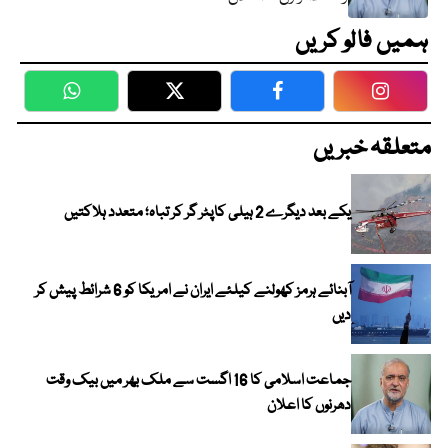
ہمیں فالو کریں
WhatsApp
Twitter
Facebook
Faceboo
متعلقہ خبریں
یکے بعد دیگرے 2 ہیلی کاپٹر گر کر تباہ؛ متعدد ہلاکتیں
آبنائے ہرمز کھولنے کیلئے ایران نے امریکا کو 6 شرائط پیش کر
دیں
جماعت اسلامی کا 16 اگست سے ملک بھر میں بیک وقت
دھرنوں کا اعلان