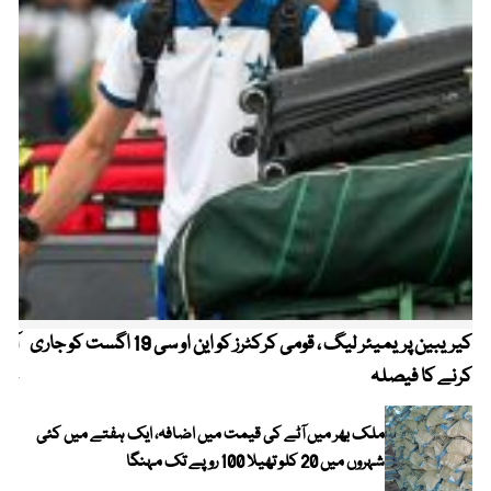
کیریبین پریمیئر لیگ ، قومی کرکٹرز کو این او سی 19 اگست کو جاری
آز
کرنے کا فیصلہ
چھی
ملک بھر میں آٹے کی قیمت میں اضافہ، ایک ہفتے میں کئی
شہروں میں 20 کلو تھیلا 100 روپے تک مہنگا