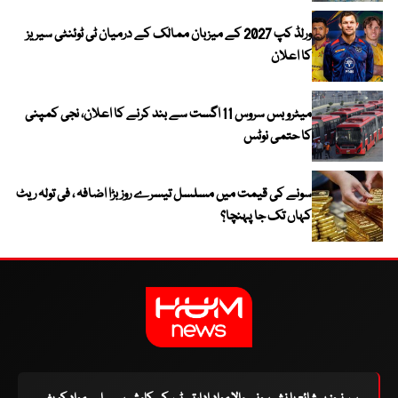
ورلڈ کپ 2027 کے میزبان ممالک کے درمیان ٹی ٹوئنٹی سیریز
کا اعلان
میٹرو بس سروس 11 اگست سے بند کرنے کا اعلان، نجی کمپنی
کا حتمی نوٹس
سونے کی قیمت میں مسلسل تیسرے روز بڑا اضافہ ، فی تولہ ریٹ
کہاں تک جا پہنچا؟