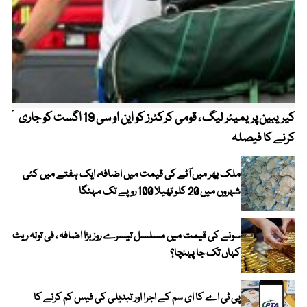
کیریبین پریمیئر لیگ ، قومی کرکٹرز کو این او سی 19 اگست کو جاری
آز
کرنے کا فیصلہ
چھی
ملک بھر میں آٹے کی قیمت میں اضافہ، ایک ہفتے میں کئی
شہروں میں 20 کلو تھیلا 100 روپے تک مہنگا
سونے کی قیمت میں مسلسل تیسرے روز بڑا اضافہ ، فی تولہ ریٹ
کہاں تک جا پہنچا؟
پی ٹی اے کا ای سم کے اجرا اور تبدیلی کی فیس کم کرنے کا