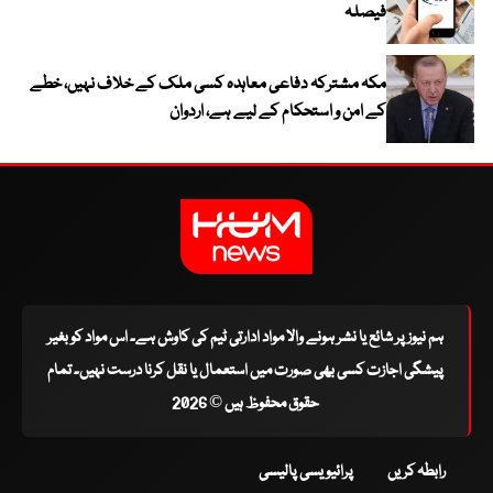
فیصلہ
مکہ مشترکہ دفاعی معاہدہ کسی ملک کے خلاف نہیں، خطے
کے امن و استحکام کے لیے ہے، اردوان
ہم نیوز پر شائع یا نشر ہونے والا مواد ادارتی ٹیم کی کاوش ہے۔ اس مواد کو بغیر
پیشگی اجازت کسی بھی صورت میں استعمال یا نقل کرنا درست نہیں۔ تمام
حقوق محفوظ ہیں © 2026
رابطہ کریں
پرائیویسی پالیسی