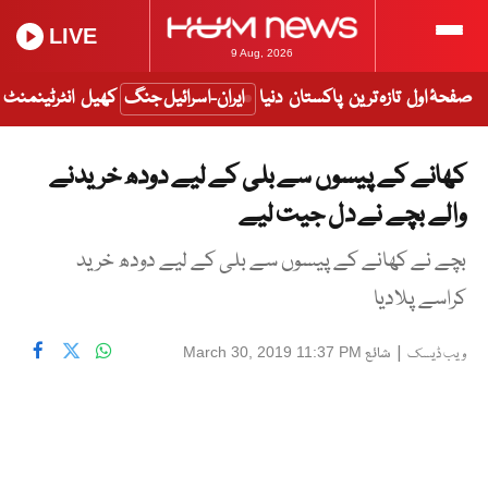
LIVE
9 Aug, 2026
صفحۂ اول
تازہ ترین
پاکستان
دنیا
ایران-اسرائیل جنگ
کھیل
انٹرٹینمنٹ
کھانے کے پیسوں سے بلی کے لیے دودھ خریدنے
والے بچے نے دل جیت لیے
بچے نے کھانے کے پیسوں سے بلی کے لیے دودھ خرید
کراسے پلادیا
|
شائع
March 30, 2019 11:37 PM
ویب ڈیسک