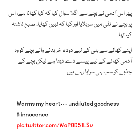
پھر اس آدمی نے بچے سے اگلا سوال کیا کہ کیا کھانا ہے، اس
پر بچے نے نفی میں سرہلایا اور کہا کہ نہیں کھایا، صبح ناشتہ
کیا تھا۔
اپنے کھانے سے بلی کے لیے دودھ خریدنے والے بچے کو وہ
آدمی کھانے کے لیے پیسے دے دیتا ہے لیکن بچے کے
جذبے کو سب ہی سراہا رہے ہیں۔
Warms my heart… undiluted goodness
& innocence
pic.twitter.com/WaP8D51LSv