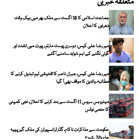
متعلقہ خبریں
جماعت اسلامی کا 16 اگست سے ملک بھر میں بیک وقت
دھرنوں کا اعلان
میر رضا علی کیس: دوسری پوسٹ مارٹم رپورٹ میں تشدد اور
گولی لگنے کے اہم شواہد سامنے آگئے
میر رضا علی کیس، جبران ناصر کا تفتیشی ٹیم تبدیل کرنے کا
مطالبہ، والدین کا موقف بھی آ گیا
میٹرو بس سروس 11 اگست سے بند کرنے کا اعلان، نجی کمپنی
کا حتمی نوٹس
حکومت سے مذاکرات ناکام، گڈز ٹرانسپورٹرز کی ملک گیر پہیہ
جام ہڑتال شروع