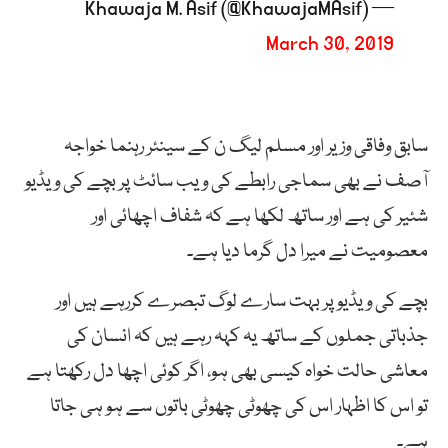
— Khawaja M. Asif (@KhawajaMAsif)
March 30, 2019
سابق وفاقی وزیر اور مسلم لیگ ن کے سینئر رہنما خواجہ
آصف نے بھی سماجی رابطے کی ویب سائٹ پر بچے کی ویڈیو
شئیر کی ہے اور ساتھ لکھا ہے کہ شفاف اچھائی اور
معصومیت نے میرا دل گرما دیا ہے۔
بچے کی ویڈیو پر بہت سارے لوگ تبصرے کررہے ہیں اور
جذباتی جملوں کے ساتھ یہ کہہ رہے ہیں کہ انسان کی
معاشی حالت خواہ کیسی بھی ہو، اگر کوئی اچھا دل رکھتا ہے
تو اس کا اظہار اس کی چھوٹی چھوٹی باتوں سے ہو ہی جاتا
ہے۔