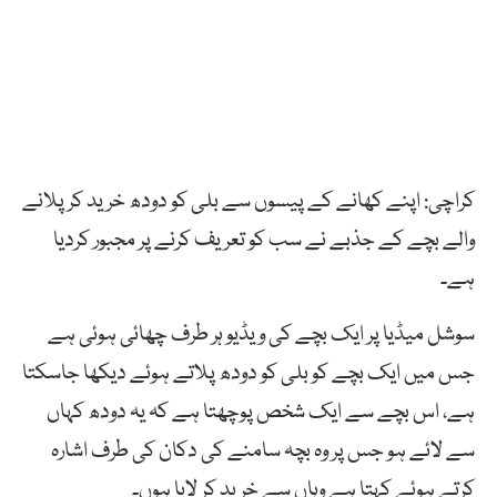
کراچی: اپنے کھانے کے پیسوں سے بلی کو دودھ خرید کرپلانے
والے بچے کے جذبے نے سب کو تعریف کرنے پر مجبور کردیا
ہے۔
سوشل میڈیا پر ایک بچے کی ویڈیو ہر طرف چھائی ہوئی ہے
جس میں ایک بچے کو بلی کو دودھ پلاتے ہوئے دیکھا جاسکتا
ہے، اس بچے سے ایک شخص پوچھتا ہے کہ یہ دودھ کہاں
سے لائے ہو جس پر وہ بچہ سامنے کی دکان کی طرف اشارہ
کرتے ہوئے کہتا ہے وہاں سے خرید کر لایا ہوں۔