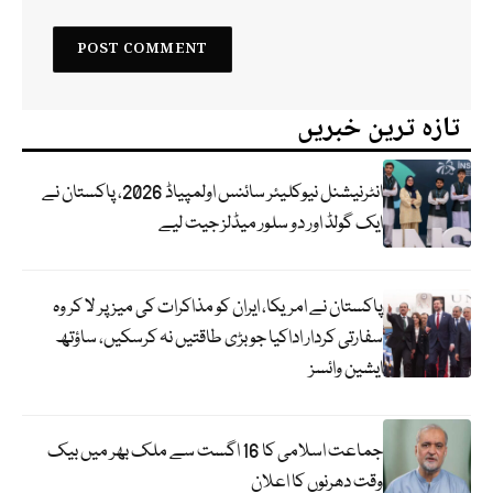
تازہ ترین خبریں
انٹرنیشنل نیوکلیئر سائنس اولمپیاڈ 2026، پاکستان نے
ایک گولڈ اور دو سلور میڈلز جیت لیے
پاکستان نے امریکا، ایران کو مذاکرات کی میز پر لا کر وہ
سفارتی کردار اداکیا جو بڑی طاقتیں نہ کرسکیں، ساؤتھ
ایشین وائسز
جماعت اسلامی کا 16 اگست سے ملک بھر میں بیک
وقت دھرنوں کا اعلان