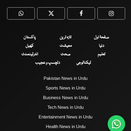
WhatsApp
Twitter
Facebook
Faceboo
صفحۂ اول
تازہ ترین
پاکستان
دنیا
معیشت
کھیل
تعلیم
صحت
انٹرٹینمنٹ
ٹیکنالوجی
دلچسپ و عجیب
Pakistan News in Urdu
Sports News in Urdu
Business News in Urdu
Tech News in Urdu
Entertainment News in Urdu
Health News in Urdu