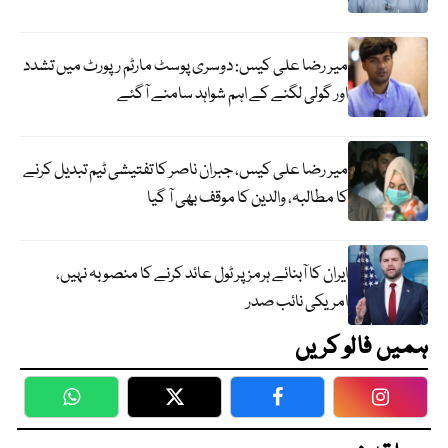
میر رضا علی کیس: دوسری پوسٹ مارٹم رپورٹ میں تشدد
اور گولی لگنے کے اہم شواہد سامنے آگئے
میر رضا علی کیس، جبران ناصر کا تفتیشی ٹیم تبدیل کرنے
کا مطالبہ، والدین کا موقف بھی آ گیا
ایران کا آبنائے ہرمز پر ٹول عائد کرنے کا منصوبہ نہیں،
امریکی نائب صدر
ہمیں فالو کریں
WhatsApp
Twitter
Facebook
Faceboo