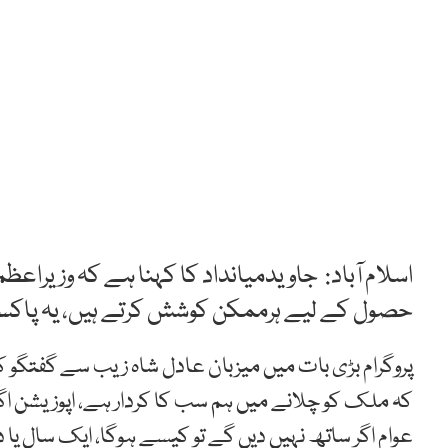
اسلام آباد: جاویدمیانداد کا کہنا ہے کہ وزیراعظ
حصول کے لیے ہرممکن کوشش کرتے ہیں، یہ پاکست
پروگرام بڑی بات میں میزبان عادل شاہ زیب سے گفتگو کر
کہ ملک کو چلانے میں ہم سب کا کردار ہے، اپوزیشن اگ
عوام اگر ساتھ نہیں دیں گے تو کیسے ہوگا، ایک سال یا د