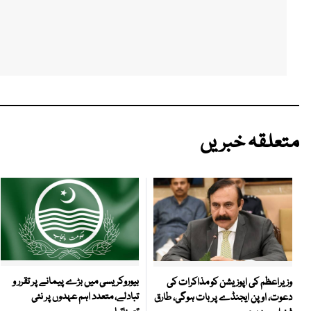
متعلقہ خبریں
بیوروکریسی میں بڑے پیمانے پر تقرر و
وزیراعظم کی اپوزیشن کو مذاکرات کی
تبادلے، متعدد اہم عہدوں پر نئی
دعوت، اوپن ایجنڈے پر بات ہوگی، طارق