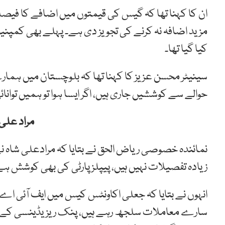
ان کا کہنا تھا کہ گیس کی قیمتوں میں اضافے کا فیص
مزید اضافہ نہ کرنے کی تجویز دی ہے۔ پہلے بھی کمپنی
کیا گیا تھا۔
سینیٹر محسن عزیز کا کہنا تھا کہ بلوچستان میں ہمار
حوالے سے کوششیں جاری ہیں، اگر ایسا ہوا تو ہمیں توانا
مراد علی
نمائندہ خصوصی ریاض الحق نے بتایا کہ مرادعلی شاہ ن
زیادہ تفصیلات نہیں ہیں، پیپلزپارٹی کی بھی کوشش ہے
انہوں نے بتایا کہ جعلی اکاونٹس کیس میں ایف آئی
سارے معاملات سلجھ رہے ہیں، پنک ریزیڈینسی کے حو