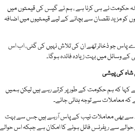
لہ حکومت نے ہی کرنا ہے ، ہم نے گیس کی قیمتوں میں
وں کو مزید نقصان سے بچانے کے لیے قیمتیوں میں اضافہ
ے پاس جو ذخائر تھے ان کی تلاش نہیں کی گئی، اب اس
ئی کے وسائل میں بہت زیادہ فائدہ ہوگا۔
 شاہ کی پیشی
ے کہا کہ ہم حکومت کے طورپر کرتے رہے ہیں لیکن ہمیں
 کہ معاملات سے توجہ ہٹائی جائے۔
 اے سے بھی معاملات نیب کے پاس آرہے ہیں جس سے بہت
الے سے ریفرنس فائل ہونے کا امکان ہے جبکہ اس حوالے