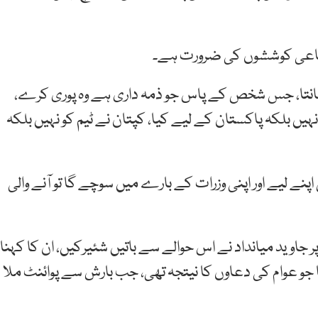
تماعی کوششوں کی ضرورت ہے۔
ں جانتا، جس شخص کے پاس جو ذمہ داری ہے وہ پوری کرے،
 نہیں بلکہ پاکستان کے لیے کیا، کپتان نے ٹیم کو نہیں بلکہ
ے لیے اور اپنی وزرات کے بارے میں سوچے گا تو آنے والی
تح کے 27 سال پورے ہونے پر جاوید میانداد نے اس حوالے سے باتیں شئیرکیں، ان کا کہنا
ا جو عوام کی دعاوں کا نیتجہ تھی، جب بارش سے پوائنٹ ملا