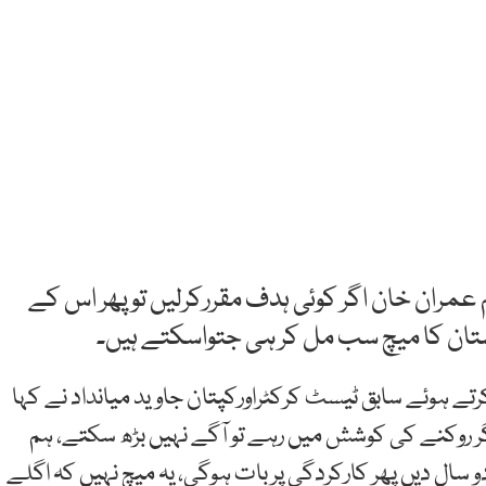
م عمران خان اگر کوئی ہدف مقررکرلیں تو پھر اس کے
ان کا میچ سب مل کر ہی جتواسکتے ہیں۔
تے ہوئے سابق ٹیسٹ کرکٹراورکپتان جاوید میانداد نے کہا
ر روکنے کی کوشش میں رہے تو آگے نہیں بڑھ سکتے، ہم
و سال دیں پھر کارکردگی پر بات ہوگی، یہ میچ نہیں کہ اگلے