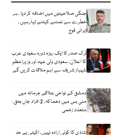
جنگی صلاحیتوں میں اضافہ کر دیا ، ہر
خطرے سے نمٹنے کیلئے تیار ہیں ،
ایرانی فوج
ترک صدر کا ایک روزہ دورہ سعودی عرب
کا اعلان، سعودی ولی عہد اور وزیراعظم
شہباز شریف سے اہم ملاقات کریں گے
دمشق کے نواحی علاقے جرمانہ میں
منی بس میں دھماکہ، 2 افراد جاں بحق،
متعدد زخمی
شادی کا کوئی ارادہ نہیں، اکیلی بے حد