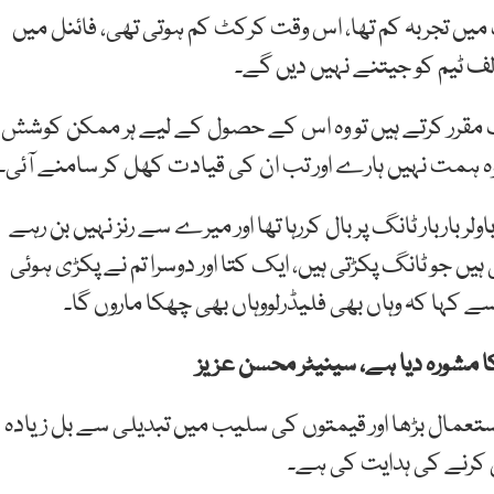
میں تجربہ کم تھا، اس وقت کرکٹ کم ہوتی تھی، فائنل میں
الف ٹیم کو جیتنے نہیں دیں گے۔
 مقرر کرتے ہیں تو وہ اس کے حصول کے لیے ہر ممکن کوشش
وہ ہمت نہیں ہارے اور تب ان کی قیادت کھل کر سامنے آئی۔
لر باربار ٹانگ پر بال کررہا تھا اور میرے سے رنز نہیں بن رہے
ہیں جو ٹانگ پکڑتی ہیں، ایک کتا اور دوسرا تم نے پکڑی ہوئی
ے کہا کہ وہاں بھی فلیڈرلووہاں بھی چھکا ماروں گا۔
ا مشورہ دیا ہے، سینیٹر محسن عزیز
تعمال بڑھا اور قیمتوں کی سلیب میں تبدیلی سے بل زیادہ
 کرنے کی ہدایت کی ہے۔