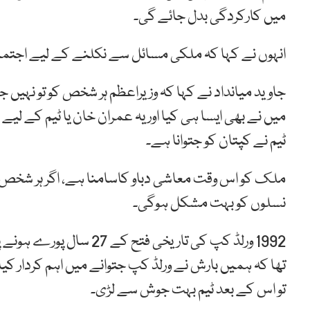
میں کارکردگی بدل جائے گی۔
انہوں نے کہا کہ ملکی مسائل سے نکلنے کے لیے اج
جاوید میانداد نے کہا کہ وزیراعظم ہر شخص کو تو نہی
میں نے بھی ایسا ہی کیا اور یہ عمران خان یا ٹیم کے لیے
ٹیم نے کپتان کو جتوانا ہے۔
ملک کو اس وقت معاشی دباو کاسامنا ہے، اگر ہر شخص اپن
نسلوں کو بہت مشکل ہوگی۔
1992 ورلڈ کپ کی تاریخی ف
تھا کہ ہمیں بارش نے ورلڈ کپ جتوانے میں اہم کردار کی
تو اس کے بعد ٹیم بہت جوش سے لڑی۔