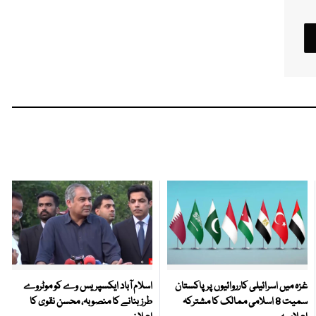
غزہ میں اسرائیلی کارروائیوں پر پاکستان
اسلام آباد ایکسپریس وے کو موٹروے
سمیت 8 اسلامی ممالک کا مشترکہ
طرز بنانے کا منصوبہ، محسن نقوی کا