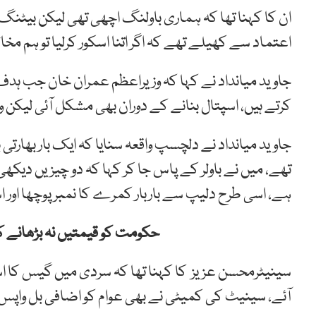
ان کا کہنا تھا کہ ہماری باولنگ اچھی تھی لیکن بیٹنگ 
اعتماد سے کھیلے تھے کہ اگر اتنا اسکور کرلیا تو ہم مخ
جاوید میانداد نے کہا کہ وزیراعظم عمران خان جب ہدف
کرتے ہیں، اسپتال بنانے کے دوران بھی مشکل آئی لیکن 
جاوید میانداد نے دلچسپ واقعہ سنایا کہ ایک بار بھارتی باو
تھے، میں نے باولر کے پاس جا کر کہا کہ دو چیزیں دیکھی 
ہے، اسی طرح دلیپ سے باربار کمرے کا نمبر پوچھا اور اس
حکومت کو قیمتیں نہ بڑھانے ک
سینیٹرمحسن عزیز کا کہنا تھا کہ سردی میں گیس کا اس
آئے، سینیٹ کی کمیٹی نے بھی عوام کو اضافی بل واپس