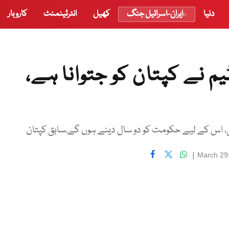
دنیا
ایران-اسرائیل جنگ
کھیل
انٹرٹینمنٹ
کاروبار
یم نے کپتان کو جتوانا ہے،
 اس کے لیے حکومت کو دو سال دینے ہوں گے،سابق کپتان
|
March 29