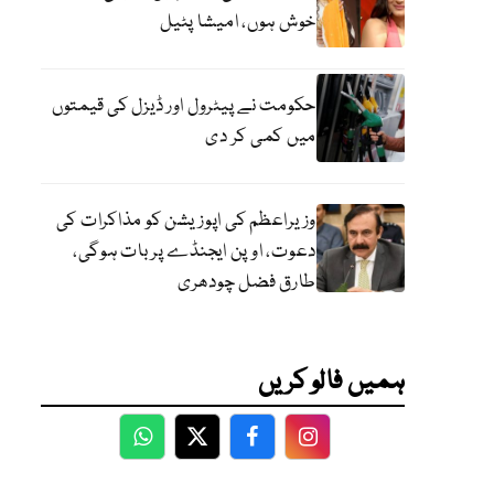
خوش ہوں، امیشا پٹیل
حکومت نے پیٹرول اور ڈیزل کی قیمتوں
میں کمی کر دی
وزیراعظم کی اپوزیشن کو مذاکرات کی
دعوت، اوپن ایجنڈے پر بات ہوگی،
طارق فضل چودھری
ہمیں فالو کریں
WhatsApp
Twitter
Facebook
Facebook