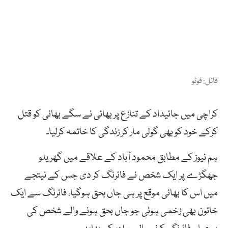
فائل: فوٹو
کراچی میں جائیداد کے تنازع پر بھائی نے سگے بھائی کو قتل
کرکے خود کو بھی گولی مار کر زندگی کا خاتمہ کرلیا۔
ہم نیوز کے مطابق محمود آباد کے علاقے میں گھریلو
جھگڑے پر ایک شخص نے فائرنگ کر دی جس کے نیتجے
میں اس کا بھائی موقع پر ہی جاں بحق ہوگیا، فائرنگ سے ایک
خاتون بھی زخمی ہوئی جو جاں بحق ہونے والے شخص کی