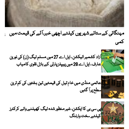
مہنگائی کے ستائے شہریوں کیلئے اچھی خبر، آٹے کی قیمت میں
پیٹ
کمی
آزاد کشمیر الیکشن ، ایل اے 27 میں مسلم لیگ (ن) کی نورین
عارف ، ایل اے 28 میں پیپلز پارٹی کے بازل نقوی کامیاب
عالمی منڈی میں خام تیل کی قیمتیں تین ہفتوں کی کم ترین
سطح پر آ گئیں
پی سی بی کا ایکشن، غیر منظور شدہ لیگ کھیلنے والے کرکٹرز
کیلئے سخت وارننگ