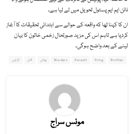
نائن ایم ایم پستول تحویل میں لے لیا ہے۔
ان کا کہنا تھا کہ واقعہ کے حوالے سے ابتدائی تحقیقات کا آغاز
کردیا ہے تاہم اس کی مزید صورتحال زخمی خاتون کا بیان
لینے کے بعد واضح ہوگی۔
Brother
firing
Karachi
Murders
بھائی
قتل
کراچی
مونس سراج