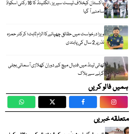
پاکستان کیخلاف ٹیسٹ سیریز ، انگلینڈ کا 16 رکنی اسکواڈ
سامنے آ گیا
ویزا درخواست میں حقائق چھپانےکا الزام ثابت؛ کرکٹر حمزہ
نذر پر 2 سال کی پابندی
تھائی لینڈ میں فٹبال میچ کے دوران کھلاڑی آسمانی بجلی
گرنے سے ہلاک
ہمیں فالو کریں
WhatsApp
Twitter
Facebook
Faceboo
متعلقہ خبریں