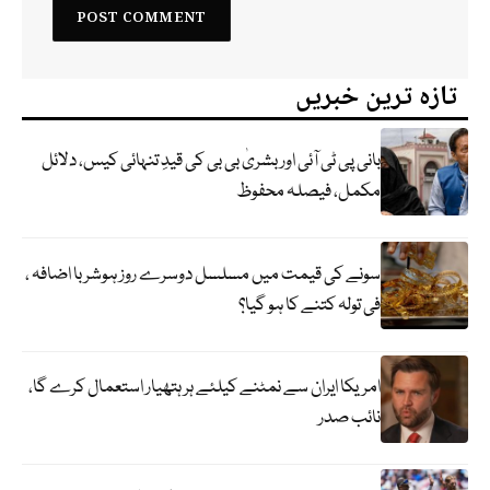
تازہ ترین خبریں
بانی پی ٹی آئی اور بشریٰ بی بی کی قیدِ تنہائی کیس، دلائل
مکمل، فیصلہ محفوظ
سونے کی قیمت میں مسلسل دوسرے روز ہوشربا اضافہ ،
فی تولہ کتنے کا ہو گیا؟
امریکا ایران سے نمٹنے کیلئے ہر ہتھیار استعمال کرے گا،
نائب صدر