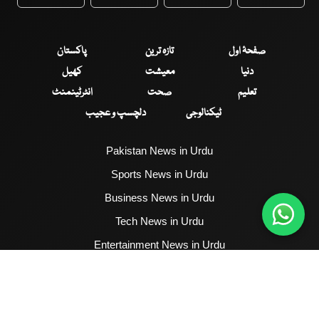
WhatsApp
Twitter
Facebook
Faceboo
صفحۂ اول
تازہ ترین
پاکستان
دنیا
معیشت
کھیل
تعلیم
صحت
انٹرٹینمنٹ
ٹیکنالوجی
دلچسپ و عجیب
Pakistan News in Urdu
Sports News in Urdu
Business News in Urdu
Tech News in Urdu
Entertainment News in Urdu
Health News in Urdu
Hum News English