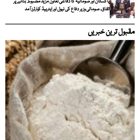
پاکستان اور صومالیہ کا دفاعی تعاون مزید مضبوط بنانے پر
اتفاق، صومالی وزیر دفاع کی نیول اور ایئرہیڈ کوارٹرز آمد
مقبول ترین خبریں