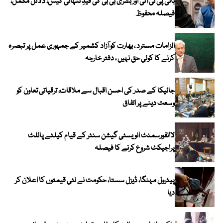
بانی پی ٹی آئی اور بشریٰ بی بی کی قیدِ تنہائی کیس، دلائل مکمل،
فیصلہ محفوظ
الزامات مسترد ، بھارت کو آزاد کشمیر کے جمہوری عمل پر تبصرہ
کرنے کا کوئی حق نہیں ، دفتر خارجہ
جائیکا کے صدر کی احسن اقبال سے ملاقات، ترقیاتی تعاون کو
وسعت دینے پر اتفاق
لاانفورسمنٹ انویسٹی گیشن سنٹر کے قیام کیلئے پائلٹ
پراجیکٹ شروع کرنے کا فیصلہ
پیٹرول مہنگا، ڈیزل سستا، حکومت نے نئی قیمتوں کا اعلان کر
دیا