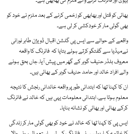
بیوی اور فائرنگ کرنے والے ملزم کی بھابھی ہے۔
بھائی کو قتل اور بھابھی کو زخمی کرنے کے بعد ملزم نے خود کو
بھی گولی مار کر خودکشی کر لی ہے۔
واقعے کے حوالے سے ایس پی گلشن اقبال ڈویژن طاہر نورانی
نےمیڈیا سے گفتگو کرتے ہوئے بتایا کہ فائرنگ کا واقعہ
معروف بلڈر حنیف گوہر کے گھر میں پیش آیا، جاں بحق ہونے
والے افراد خالد اور حامد حنیف گوہر کے بھائی ہیں۔
ان کا کہنا تھا کہ ابتدائی طور پر واقعہ خاندانی رنجش کا نتیجہ
معلوم ہوتا ہے، ابتدائی معلومات یہی ہیں کہ خالد نے فائرنگ
کرکے بھائی اور بھائی کو نشانہ بنایا۔
ایس پی کا کہنا تھا کہ خالد نے خود کو بھی گولی مار کر زندگی
کا خاتمہ کیا، پولیس نے فائرنگ کے لیے استعمال ہونے والا