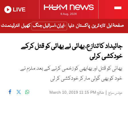
LIVE
6 Aug, 2026
صفحۂ اول
تازہ ترین
پاکستان
دنیا
ایران-اسرائیل جنگ
کھیل
انٹرٹینمنٹ
جائیداد کا تنازع، بھائی نے بھائی کو قتل کرکے
خودکشی کرلی
بھائی کو قتل اور بھابھی کو زخمی کرنے کے بعد ملزم نے
خود کو بھی گولی مار کر خودکشی کر لی
|
شائع
March 10, 2019 11:15 PM
مونس سراج