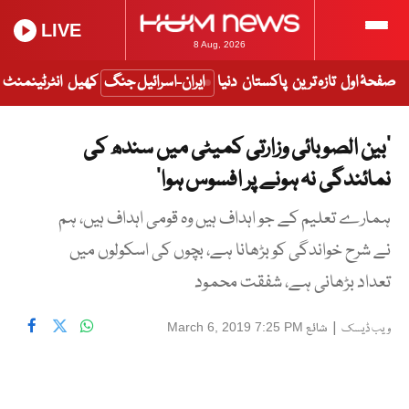
LIVE
8 Aug, 2026
صفحۂ اول
تازہ ترین
پاکستان
دنیا
ایران-اسرائیل جنگ
کھیل
انٹرٹینمنٹ
’بین الصوبائی وزارتی کمیٹی میں سندھ کی
نمائندگی نہ ہونے پر افسوس ہوا‘
ہمارے تعلیم کے جو اہداف ہیں وہ قومی اہداف ہیں، ہم
نے شرح خواندگی کو بڑھانا ہے، بچوں کی اسکولوں میں
تعداد بڑھانی ہے، شفقت محمود
|
شائع
March 6, 2019 7:25 PM
ویب ڈیسک