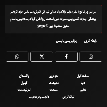
ہم نیوز پر شائع یا نشر ہونے والا مواد ادارتی ٹیم کی کاوش ہے۔ اس مواد کو بغیر
پیشگی اجازت کسی بھی صورت میں استعمال یا نقل کرنا درست نہیں۔ تمام
حقوق محفوظ ہیں © 2026
رابطہ کریں
پرائیویسی پالیسی
WhatsApp
Twitter
Facebook
Faceboo
صفحۂ اول
تازہ ترین
پاکستان
دنیا
معیشت
کھیل
تعلیم
صحت
انٹرٹینمنٹ
ٹیکنالوجی
دلچسپ و عجیب