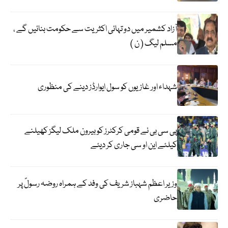
آزاد کشمیر میں دو تہائی اکثریت سے حکومت بنائیں گے ،
مسلم لیگ ( ن )
شہداء اور غازیوں کو سول ایوارڈز دینے کی منظوری
پی سی بی نے قومی کرکٹرز کو بیرون ملک لیگز کھیلنے
کیلئے این او سی جاری کر دیئے
وزیر اعظم شہباز شریف کی وفد کے ہمراہ روضہ رسولؐ پر
حاضری