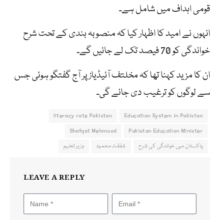
قومی اہداف میں شامل ہے۔
انہوں نے امید کا اظہار کیا کہ منصوبہ بندی کے تحت شرح
خواندگی کو 70 فیصد تک لے جائیں گے۔
ان کا مزید کہنا تھا کہ مخلتف آئیڈیاز پر آج گفتگو ہوئی جس
سے لوگوں کو ترغیب دی جائے گی۔
literacy rate Pakistan
Education System in Pakistan
Shafqat Mehmood
Pakistan Education Minister
پاکستان میں خواندگی کی شرح
شفقت محمود
وزیر تعلیم
LEAVE A REPLY