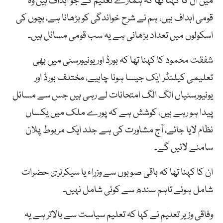
میں ان کا کہنا تھا کہ ہمارے تعلیم کے جو اہداف ہیں وہ
قومی اہداف ہیں، ہم نے شرح خواندگی کو بڑھانا ہے، بچوں کی
اسکولوں میں تعداد بڑھانی ہے یہ سب قومی مسائل ہیں۔
شفقت محمود کا کہنا تھا کہ بورڈ اور یونیورسٹی میں بھی
تعلیمی کیلنڈر ایک جیسا ہونا چاہیے، مختلف بورڈ اور
یونیورسٹیاں الگ الگ امتحانات لے رہی ہیں جس سے مسائل
پیدا ہو رہے ہیں، کوشش ہے کہ پورے ملک میں یکساں
نظام لایا جائے، آج مشاورت کی ہے جلد ایک مربوط پلان
سامنے لائیں گے۔
ان کا کہنا تھا کہ باقی صوبوں سے وزراء یا سیکرٹری حضرات
شامل ہوئے تاہم سندھ سے کوئی شامل نہیں۔
وفاقی وزیر تعلیم نے کہا کہ تعلیم سیاست سے بالاتر ہے یہ