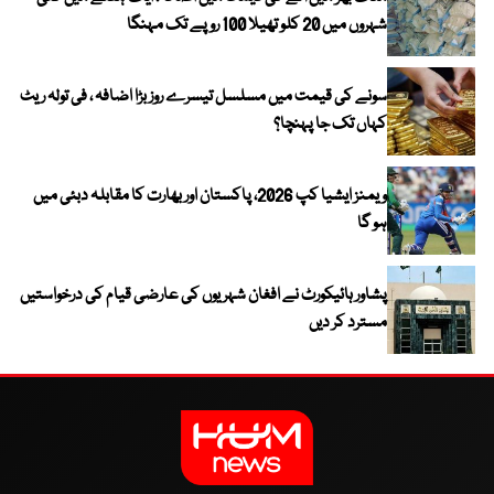
شہروں میں 20 کلو تھیلا 100 روپے تک مہنگا
سونے کی قیمت میں مسلسل تیسرے روز بڑا اضافہ ، فی تولہ ریٹ
کہاں تک جا پہنچا؟
ویمنز ایشیا کپ 2026، پاکستان اور بھارت کا مقابلہ دبئی میں
ہو گا
پشاور ہائیکورٹ نے افغان شہریوں کی عارضی قیام کی درخواستیں
مسترد کر دیں