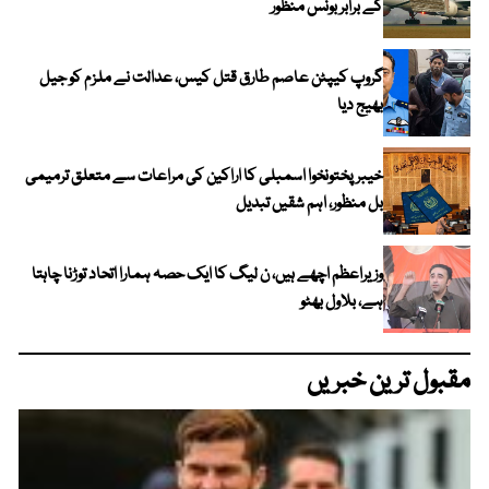
کے برابر بونس منظور
گروپ کیپٹن عاصم طارق قتل کیس، عدالت نے ملزم کو جیل
بھیج دیا
خیبرپختونخوا اسمبلی کا اراکین کی مراعات سے متعلق ترمیمی
بل منظور، اہم شقیں تبدیل
وزیراعظم اچھے ہیں، ن لیگ کا ایک حصہ ہمارا اتحاد توڑنا چاہتا
ہے، بلاول بھٹو
مقبول ترین خبریں