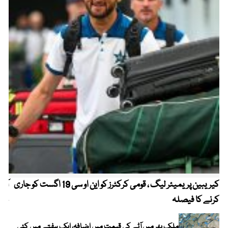
کیریبین پریمیئر لیگ ، قومی کرکٹرز کو این او سی 19 اگست کو جاری
آز
کرنے کا فیصلہ
چھی
ملک بھر میں آٹے کی قیمت میں اضافہ، ایک ہفتے میں کئی