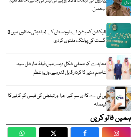
پیٹرول کی قیمت 228 روپے فی لیٹر کی جائے، حافظ نعیم
الرحمان
الیکشن کمیشن نے بلوچستان کے 4 بلدیاتی حلقوں میں 9
اگست کی پولنگ ملتوی کردی
معاہدے کو عملی شکل دینے میں فیلڈ مارشل سید
عاصم منیر کا کردار قابل قدر ہے، وزیراعظم
پی ٹی اے کا ای سم کے اجرا اور تبدیلی کی فیس کم کرنے کا
فیصلہ
ہمیں فالو کریں