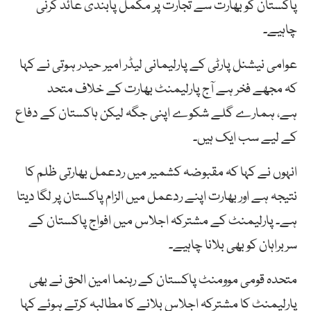
پاکستان کو بھارت سے تجارت پر مکمل پابندی عائد کرنی
چاہیے۔
عوامی نیشنل پارٹی کے پارلیمانی لیڈر امیر حیدر ہوتی نے کہا
کہ مجھے فخر ہے آج پارلیمنٹ بھارت کے خلاف متحد
ہے، ہمارے گلے شکوے اپنی جگہ لیکن ہاکستان کے دفاع
کے لیے سب ایک ہیں۔
انہوں نے کہا کہ مقبوضہ کشمیر میں ردعمل بھارتی ظلم کا
نتیجہ ہے اور بھارت اپنے ردعمل میں الزام پاکستان پر لگا دیتا
ہے۔ پارلیمنٹ کے مشترکہ اجلاس میں افواج پاکستان کے
سربراہان کو بھی بلانا چاہیے۔
متحدہ قومی موومنٹ پاکستان کے رہنما امین الحق نے بھی
پارلیمنٹ کا مشترکہ اجلاس بلانے کا مطالبہ کرتے ہوئے کہا