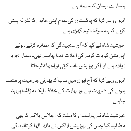
ہمارے ایمان کا حصہ ہے۔
انہوں ںے کہا کہ پاکستان کی عوام اپنی جانوں کا نذرانہ پیش
کرنے کا ہمہ وقت تیار کھڑی ہے۔
خورشید شاہ نے کہا کہ آج سنجیدگی کا مظاہرہ کرتے ہوئے
اپوزیشن کو بات کرنے کی اجازت دینا چاہیے تھی۔ ہمارا تجربہ
زیادہ ہے اور اگر اپوزیشن بات کرتی تو اچھا تاثر جاتا۔
انہوں ںے کہا کہ آج ایوان میں سب کو بھارتی جارحیت پر متحد
ہونے کی ضرورت ہے اور بھارت کے خلاف ایک مؤقف پر رہنا
چاہے۔
خورشید شاہ نے پارلیمان کا مشترکہ اجلاس بلانے کا بھی
مطالبہ کیا جس کی اپوزیشن اراکین نے ہاتھ اٹھا کر تائید کی