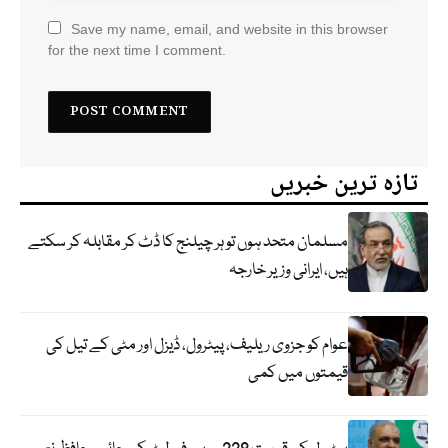
Save my name, email, and website in this browser
for the next time I comment.
تازہ ترین خبریں
مسلمان متحد ہوں تو ہر چیلنج کا ڈٹ کر مقابلہ کر سکتے
ہیں، ایرانی وزیر خارجہ
عوام کو جزوی ریلیف، پیٹرول، ڈیزل اور مٹی کے تیل کی
قیمتوں میں کمی