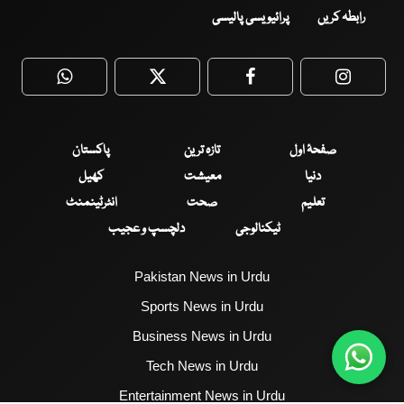
رابطہ کریں
پرائیویسی پالیسی
WhatsApp
Twitter
Facebook
Faceboo
صفحۂ اول
تازہ ترین
پاکستان
دنیا
معیشت
کھیل
تعلیم
صحت
انٹرٹینمنٹ
ٹیکنالوجی
دلچسپ و عجیب
Pakistan News in Urdu
Sports News in Urdu
Business News in Urdu
Tech News in Urdu
Entertainment News in Urdu