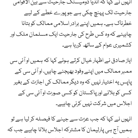
انہوں نے کہا کہ انڈیا ڈومیسٹک جارحیت سے بین الاقوامی
جارحیت تک پہنچ چکی ہے جو پورے خطے کے لیے
خطرناک ہے۔ ہمیں اپنے برادر اسلامی ممالک کو بتانا
چاہیئے کہ وہ کس طرح کی جارحیت ایک مسلمان ملک اور
کشمیری عوام کے ساتھ کررہا ہے۔
ایاز صادق نے اظہار خیال کرتے ہوئے کہا کہ ہمیں او آئی سی
ممبر ممالک میں اپنے وفود بھیجنے چاہیں، او آئی سی کے
پاپس یہ اختیار نہیں کہ وہ دیگر ممالک کی اجازت کے بغیر
کسی کو بلائے اور پاکستان کو کسی صورت او آئی سی کے
اجلاس میں شرکت نہیں کرنی چاہیے۔
انہوں نے کہا کہ جب عزت سے جینے کا فیصلہ کر لیا ہے تو
ہمیں آج ہی پارلیمان کا مشترکہ اجلاس بلانا چاہیے جب کہ