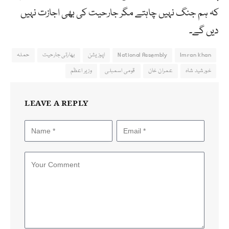
کہ ہم جنگ نہیں چاہتے مگر جارحیت کی بھی اجازت نہیں
دیں گے۔
Imran khan
National Assembly
اپوزیشن
بھارتی جارحیت
حملہ
خورشید شاہ
عمران خان
قومی اسمبلی
وزیر اعظم
LEAVE A REPLY