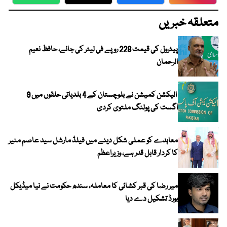
WhatsApp
Twitter
Facebook
Faceboo
متعلقہ خبریں
پیٹرول کی قیمت 228 روپے فی لیٹر کی جائے، حافظ نعیم
الرحمان
الیکشن کمیشن نے بلوچستان کے 4 بلدیاتی حلقوں میں 9
اگست کی پولنگ ملتوی کردی
معاہدے کو عملی شکل دینے میں فیلڈ مارشل سید عاصم منیر
کا کردار قابل قدر ہے، وزیراعظم
میر رضا کی قبر کشائی کا معاملہ، سندھ حکومت نے نیا میڈیکل
بورڈ تشکیل دے دیا