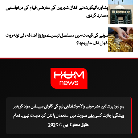
پشاور ہائیکورٹ نے افغان شہریوں کی عارضی قیام کی درخواستیں
مسترد کر دیں
سونے کی قیمت میں مسلسل تیسرے روز بڑا اضافہ ، فی تولہ ریٹ
کہاں تک جا پہنچا؟
ہم نیوز پر شائع یا نشر ہونے والا مواد ادارتی ٹیم کی کاوش ہے۔ اس مواد کو بغیر
پیشگی اجازت کسی بھی صورت میں استعمال یا نقل کرنا درست نہیں۔ تمام
حقوق محفوظ ہیں © 2026