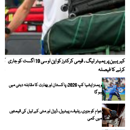
کیریبین پریمیئر لیگ ، قومی کرکٹرز کو این او سی 19 اگست کو جاری
آز
کرنے کا فیصلہ
چھی
ویمنز ایشیا کپ 2026، پاکستان اور بھارت کا مقابلہ دبئی میں
ہو گا
عوام کو جزوی ریلیف، پیٹرول، ڈیزل اور مٹی کے تیل کی قیمتوں
میں کمی