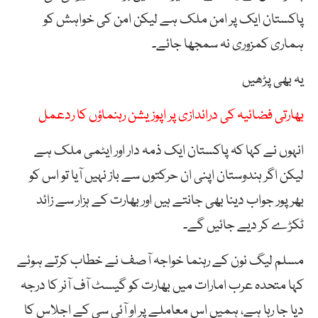
پاکستان ایک پر امن ملک ہے لیکن امن کی خواہش کو
ہماری کمزوری نہ سمجھا جائے۔
یہ بھی پڑھیں
بھارتی فضائیہ کی دراندازی پر اپوزیشن رہنماؤں کا ردعمل
انہوں نے کہا کہ پاکستان ایک ذمہ دار اور ایٹمی ملک ہے
لیکن اگر ہندوستان اپنی ان حرکتوں سے باز نہیں آیا تو اس کو
بھرپور جواب دینا بھی جانتے ہیں اور بھارت کے ہزار سے زائد
ٹکڑے کر دیے جائیں گے۔
مسلم لیگ نون کے رہنما خواجہ آصف نے خطاب کرتے ہوئے
کہا متحدہ عرب امارات میں بھارت کو گیسٹ آف آنر کا درجہ
دیا جا رہا ہے، ہمیں اس معاملے پر او آئی سی کے اجلاس کا