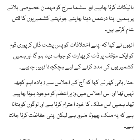
بائیکاٹ کرنا چاہیے اور سشما سراج کو مہمان خصوصی بلانے
پر ہمیں اپنا درعمل دینا چایئے جو نہتے کشمیریوں کا قتل
عام کرتے ہیں۔
انہوں نے کہا کہ اپنے اختلافات کو پس پشت ڈال کر پوری قوم
کو ایک مؤقف پر ڈٹ کر بھارت کو جواب دینا ہو گا اور ہمیں
کشمیریوں کی مدد کرنے کے لیے ہچکچانا نہیں چاہیے۔
حنا ربانی کھر نے کہا کہ آج کے اجلاس سے زیادہ اہم کچھ
نہیں تھا اور اس اجلاس میں وزیر اعظم کو موجود ہونا چاہیے
تھا۔ ہمیں اس ملک کا خود احترام کرنا ہے اور لوگوں کو بتانا
ہے کہ یہ ملک چھوٹا ضرور ہے لیکن اپنی حفاظت کرنا جانتا
ہے۔