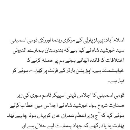
اسلام آباد: پیپلزپارٹی کے مرکزی رہنما اور رکن قومی اسمبلی
سید خورشید شاہ نے کہا ہے کہ ہندوستان ہمارے اندرونی
اختلافات کا فائدہ اٹھاتے ہوئے ہم پر حملہ کرنے کا
خواہشمند ہے۔ اپوزیشن بارڈر کے فرنٹ پر کھڑے ہونے کو
تیار ہے۔
قومی اسمبلی کا اجلاس ڈپٹی اسپیکر قاسم سوری کی زیر
صدارت شروع ہوا۔ خورشید شاہ نے اجلاس میں خطاب کرتے
ہوئے کہا کہ آج وزیر اعظم عمران خان کو یہاں ہونا چاہیے تھا۔
بھارت یہ یاد رکھے کہ جہاد ہمارے لیے حلال ہے اور