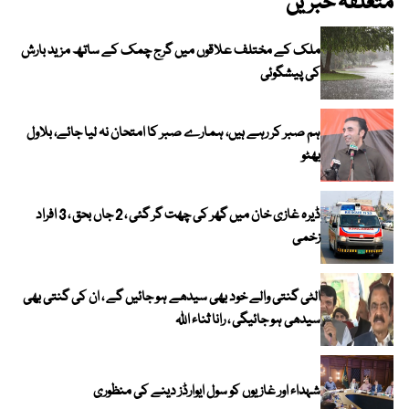
متعلقہ خبریں
ملک کے مختلف علاقوں میں گرج چمک کے ساتھ مزید بارش
کی پیشگوئی
ہم صبر کر رہے ہیں، ہمارے صبر کا امتحان نہ لیا جائے، بلاول
بھٹو
ڈیرہ غازی خان میں گھر کی چھت گر گئی ، 2 جاں بحق ، 3 افراد
زخمی
الٹی گنتی والے خود بھی سیدھے ہو جائیں گے ، ان کی گنتی بھی
سیدھی ہو جائیگی ، رانا ثناء اللہ
شہداء اور غازیوں کو سول ایوارڈز دینے کی منظوری