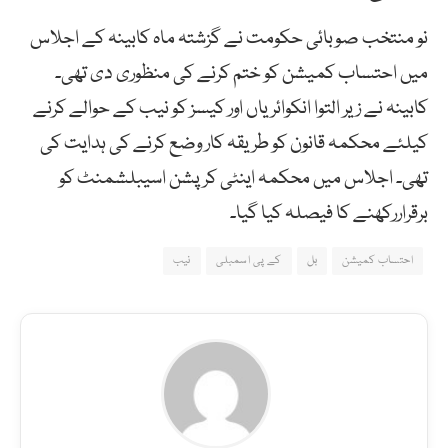
نو منتخب صوبائی حکومت نے گزشتہ ماہ کابینہ کے اجلاس
میں احتساب کمیشن کو ختم کرنے کی منظوری دی تھی۔
کابینہ نے زیر التوا انکوائریاں اور کیسز کو نیب کے حوالے کرنے
کیلئے محکمہ قانون کو طریقہ کار وضع کرنے کی ہدایت کی
تھی۔ اجلاس میں محکمہ اینٹی کرپشن اسیبلشمنٹ کو
برقراررکھنے کا فیصلہ کیا گیا۔
احتساب کمیشن
بل
کے پی اسمبلی
نیب