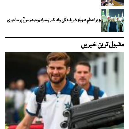
وزیر اعظم شہباز شریف کی وفد کے ہمراہ روضہ رسولؐ پر حاضری
مقبول ترین خبریں