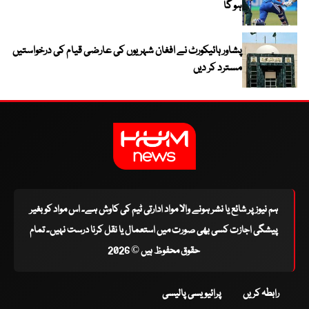
ہو گا
پشاور ہائیکورٹ نے افغان شہریوں کی عارضی قیام کی درخواستیں
مسترد کر دیں
ہم نیوز پر شائع یا نشر ہونے والا مواد ادارتی ٹیم کی کاوش ہے۔ اس مواد کو بغیر
پیشگی اجازت کسی بھی صورت میں استعمال یا نقل کرنا درست نہیں۔ تمام
حقوق محفوظ ہیں © 2026
رابطہ کریں
پرائیویسی پالیسی