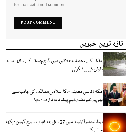
for the next time I comment.
تازہ ترین خبریں
ملک کے مختلف علاقوں میں گرج چمک کے ساتھ مزید
بارش کی پیشگوئی
مکہ دفاعی معاہدے کا اسلامی ممالک کی جانب سے
بھرپور خیرمقدم، اہم پیشرفت قرار دے دیا
برطانیہ اور آئرلینڈ میں 27 سال بعد نایاب سورج گرہن دیکھا
جائے گا