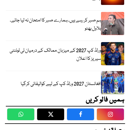
ہم صبر کر رہے ہیں، ہمارے صبر کا امتحان نہ لیا جائے،
بلاول بھٹو
ورلڈ کپ 2027 کے میزبان ممالک کے درمیان ٹی ٹوئنٹی
سیریز کا اعلان
افغانستان 2027 ورلڈ کپ کے لیے کوالیفائی کرگیا
ہمیں فالو کریں
WhatsApp
Twitter
Facebook
Faceboo