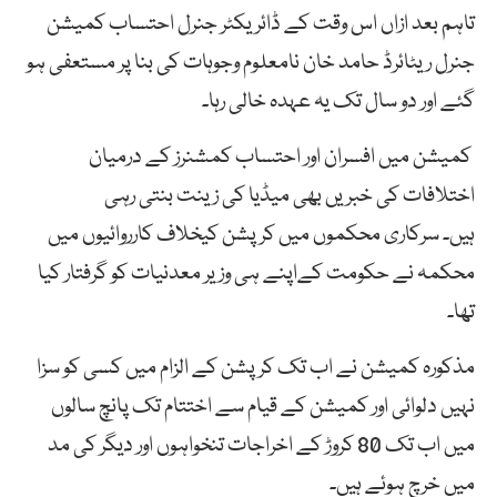
تاہم بعد ازاں اس وقت کے ڈائریکٹر جنرل احتساب کمیشن
جنرل ریٹائرڈ حامد خان
نامعلوم وجوہات کی بنا پر مستعفی ہو
گئے اور دو سال تک یہ عہدہ خالی رہا۔
کمیشن میں افسران اور احتساب کمشنرز کے درمیان
اختلافات کی خبریں بھی میڈیا کی زینت بنتی رہی
ہیں۔ سرکاری محکموں میں کرپشن کیخلاف کارروائیوں میں
محکمہ نے حکومت کےاپنے ہی وزیر معدنیات کو گرفتار کیا
تھا۔
مذکورہ کمیشن نے اب تک کرپشن کے الزام میں کسی کو سزا
نہیں دلوائی اور کمیشن کے قیام سے اختتام تک پانچ سالوں
میں اب تک 80 کروڑ کے اخراجات تنخواہوں اور دیگر کی مد
میں خرچ ہوئے ہیں۔