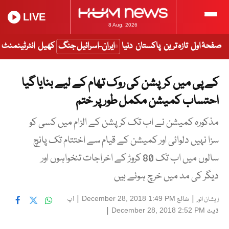
LIVE
8 Aug, 2026
صفحۂ اول
تازہ ترین
پاکستان
دنیا
ایران-اسرائیل جنگ
کھیل
انٹرٹینمنٹ
کے پی میں کرپشن کی روک تھام کے لیے بنایا گیا
احتساب کمیشن مکمل طور پر ختم
مذکورہ کمیشن نے اب تک کرپشن کے الزام میں کسی کو
سزا نہیں دلوائی اور کمیشن کے قیام سے اختتام تک پانچ
سالوں میں اب تک 80 کروڑ کے اخراجات تنخواہوں اور
دیگر کی مد میں خرچ ہوئے ہیں
|
شائع
|
اپ
December 28, 2018 1:49 PM
زیشان انور
ڈیٹ
|
December 28, 2018 2:52 PM