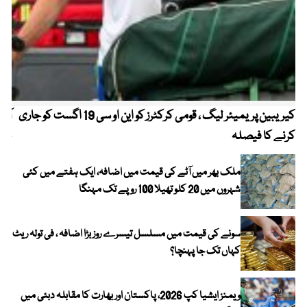
کیریبین پریمیئر لیگ ، قومی کرکٹرز کو این او سی 19 اگست کو جاری
آز
کرنے کا فیصلہ
چھی
ملک بھر میں آٹے کی قیمت میں اضافہ، ایک ہفتے میں کئی
شہروں میں 20 کلو تھیلا 100 روپے تک مہنگا
سونے کی قیمت میں مسلسل تیسرے روز بڑا اضافہ ، فی تولہ ریٹ
کہاں تک جا پہنچا؟
ویمنز ایشیا کپ 2026، پاکستان اور بھارت کا مقابلہ دبئی میں