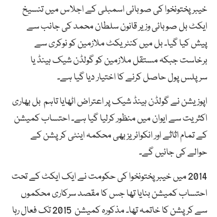
خیبرپختونخوا کی صوبائی اسمبلی کے اجلاس میں تنسیخ
ایکٹ بل صوبائی وزیر قانون سلطان محمد کی جانب سے
پیش کیا گیا۔ بل میں کنٹریکٹ ملازمین کو نوکری سے
برخاست جبکہ مستقل ملازمین کو گولڈن شیک ہینڈ یا
سرپلس پول حاصل کرنے کا اختیار دیا گیا ہے۔
اپوزیشن نے گولڈن ہینڈ شیک پر اعتراض اٹھایا تاہم بل بھاری
اکثریت سے ایوان میں منظور کرلیا گیا ہے۔ احتساب کمیشن
کے تمام اثاثے اور انکوائریز بھی محکمہ اینٹی کرپشن کے
حوالے کی جائیں گے۔
2014 میں خیبرپختونخوا کی حکومت نے ایک ایکٹ کے تحت
احتساب کمیشن بنایا تھا جس کا مقصد سرکاری محکموں
سے کرپشن کا خاتمہ تھا۔ مذکورہ کمیشن
2015
تک فعال رہا