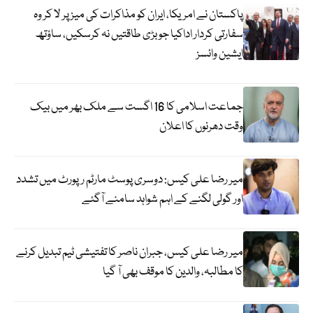
پاکستان نے امریکا، ایران کو مذاکرات کی میز پر لا کر وہ
سفارتی کردار اداکیا جو بڑی طاقتیں نہ کرسکیں، ساؤتھ
ایشین وائسز
جماعت اسلامی کا 16 اگست سے ملک بھر میں بیک
وقت دھرنوں کا اعلان
میر رضا علی کیس: دوسری پوسٹ مارٹم رپورٹ میں تشدد
اور گولی لگنے کے اہم شواہد سامنے آگئے
میر رضا علی کیس، جبران ناصر کا تفتیشی ٹیم تبدیل کرنے
کا مطالبہ، والدین کا موقف بھی آ گیا