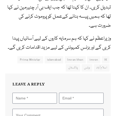
تبدیل کریں۔ ان کا کہنا تھا کہ جب ایف بی آر چئیرمین نے کہا
تھا کہ ہمیں پیسہ بنانے کےعمل کو پروموٹ کرنے کی
ضرورت ہے۔
وزیراعظم نے کہا کہ ہم سرمایہ کاروں کے لیے آسانیاں پیدا
کریں گے اور بزنس کمیونٹی کے لیے مزید اقدامات کریں گے۔
Prime Minister
islamabad
Imran khan
imran
IK
اسلام آباد
بزنس
پاکستان
LEAVE A REPLY