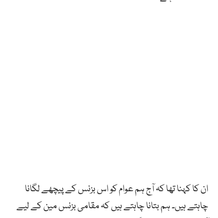
ان کا کہنا تھا کہ آج ہم عوام کو اس بزنس کے پیچھے لگانا
چاہتے ہیں۔ ہم بتانا چاہتے ہیں کہ مقامی بزنس مین کے لیے