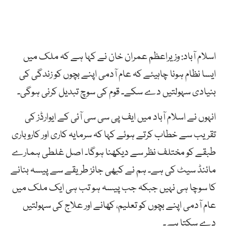
اسلام آباد: وزیراعظم عمران خان نے کہا ہے کہ ملک میں
ایسا نظام ہونا چاہیئے کہ عام آدمی اپنے بچوں کو زندگی کی
بنیادی سہولتیں دے سکے۔ قوم کی سوچ تبدیل کرنی ہوگی۔
انہوں نے اسلام آباد میں ایف پی سی سی آئی کے ایوارڈز کی
تقریب سے خطاب کرتے ہوئے کہا کہ سرمایہ کاری اور کاروباری
طبقے کو مختلف نظر سے دیکھنا ہوگا۔ اصل غلطی ہمارے
مائنڈ سیٹ کی ہے۔ ہم نے کبھی جائز طریقے سے پیسہ بنانے
کا سوچا ہی نہیں جبکہ جب پیسہ ہو تب ہی ایک ملک میں
عام آدمی اپنے بچوں کو تعلیم، کھانے اور علاج کی سہولتیں
دے سکتا ہے۔