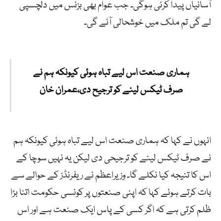
آسانیاں پیدا کرنی ہوگی۔ جب عوام بھی بزنس میں دلچسپی
لے گی تم ملک میں خوشحالی آئے گی۔
ہماری صنعت اس لیے تباہ ہوئی کیونکہ ہم نے
صرف ٹیکس لینے کو ترجیح دی،عمران خان
انہوں نے کہا کہ ہماری صنعت اس لیے تباہ ہوئی کیونکہ ہم
نے صرف ٹیکس لینے کو ترجیحی دی لیکن یہ نہیں سوچا کے
اس کا تنیجہ کیا نکلے گا۔ وزیراعظم نے ریفرنڈز کے حوالے سے
بات کرتے ہوئے کہا کہ اپنی صنعتوں پر کونسی حکومت اتنا بڑا
ظلم کرتی ہے کہ اگر کسی کے پاس ایک صنعت ہے اور اس