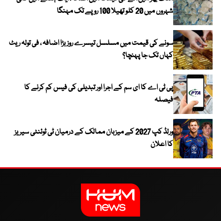
شہروں میں 20 کلو تھیلا 100 روپے تک مہنگا
سونے کی قیمت میں مسلسل تیسرے روز بڑا اضافہ ، فی تولہ ریٹ
کہاں تک جا پہنچا؟
پی ٹی اے کا ای سم کے اجرا اور تبدیلی کی فیس کم کرنے کا
فیصلہ
ورلڈ کپ 2027 کے میزبان ممالک کے درمیان ٹی ٹوئنٹی سیریز
کا اعلان