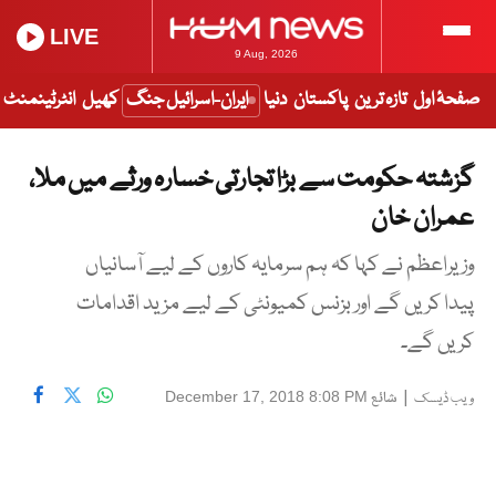
LIVE
9 Aug, 2026
صفحۂ اول
تازہ ترین
پاکستان
دنیا
ایران-اسرائیل جنگ
کھیل
انٹرٹینمنٹ
گزشتہ حکومت سے بڑا تجارتی خسارہ ورثے میں ملا،
عمران خان
وزیراعظم نے کہا کہ ہم سرمایہ کاروں کے لیے آسانیاں
پیدا کریں گے اور بزنس کمیونٹی کے لیے مزید اقدامات
کریں گے۔
|
شائع
December 17, 2018 8:08 PM
ویب ڈیسک