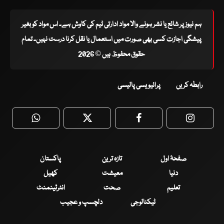
ہم نیوز پر شائع یا نشر ہونے والا مواد ادارتی ٹیم کی کاوش ہے۔ اس مواد کو بغیر
پیشگی اجازت کسی بھی صورت میں استعمال یا نقل کرنا درست نہیں۔ تمام
حقوق محفوظ ہیں © 2026
رابطہ کریں
پرائیویسی پالیسی
WhatsApp
Twitter
Facebook
Faceboo
صفحۂ اول
تازہ ترین
پاکستان
دنیا
معیشت
کھیل
تعلیم
صحت
انٹرٹینمنٹ
ٹیکنالوجی
دلچسپ و عجیب