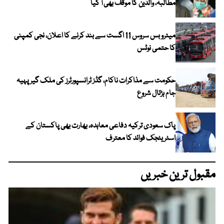
مطالبہ، والدین کا موقف بھی آ گیا
میٹرو بس سروس 11 اگست سے بند کرنے کا اعلان، نجی کمپنی
کا حتمی نوٹس
حکومت سے مذاکرات ناکام، گڈز ٹرانسپورٹرز کی ملک گیر پہیہ
جام ہڑتال شروع
پاک سعودی ترکیہ دفاعی معاہدہ، بھارت بھی پاکستان کے
اسٹریٹجک فوائد کا معترف
مقبول ترین خبریں