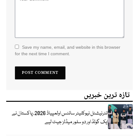
Save my name, email, and website in this browser
for the next time I comment.
تازہ ترین خبریں
انٹرنیشنل نیوکلیئر سائنس اولمپیاڈ 2026، پاکستان نے
ایک گولڈ اور دو سلور میڈلز جیت لیے