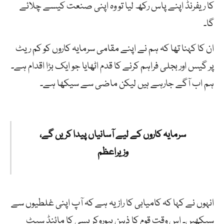
کا ریفرنڈ اپنے پاس رکھ لیا تو وہ اپنی صنعت کیسے چلائے
گا۔
ان کا کہنا تھا کہ ہم نے اپنے مقامی سرمایہ کاروں کو کم ریٹ
پر گیس اور بجلی فراہم کرنے کا قدم اٹھایا جو ایک بڑا اقدام ہے۔
ہم اب آگے جارہے ہیں لیکن ماضی سے سیکھا ہے۔
سرمایہ کاروں کے لیے آسانیاں پیدا کریں گے،
وزیراعظم
انہوں نے کہا کہ کامیابی کا راز یہ ہے کہ آپ اپنی غلطیوں سے
سیکھیں۔ اس وقت قوم کا ذہن بیوروکریسی کا مائنڈ سیٹ