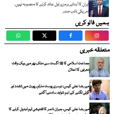
ایران کا آبنائے ہرمز پر ٹول عائد کرنے کا منصوبہ نہیں،
امریکی نائب صدر
ہمیں فالو کریں
WhatsApp
Twitter
Facebook
Faceboo
متعلقہ خبریں
جماعت اسلامی کا 16 اگست سے ملک بھر میں بیک وقت
دھرنوں کا اعلان
میر رضا علی کیس: دوسری پوسٹ مارٹم رپورٹ میں تشدد اور
گولی لگنے کے اہم شواہد سامنے آگئے
میر رضا علی کیس، جبران ناصر کا تفتیشی ٹیم تبدیل کرنے کا