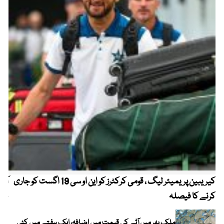
کیریبین پریمیئر لیگ ، قومی کرکٹرز کو این او سی 19 اگست کو جاری
آز
کرنے کا فیصلہ
چھی
ملک بھر میں آٹے کی قیمت میں اضافہ، ایک ہفتے میں کئی