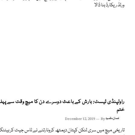
ورلڈ ریکارڈ بنا ڈالا
راولپنڈی ٹیسٹ: بارش کے باعث دوسرے دن کا میچ وقت سے پہل
ختم
نعمان مقصود
By
December 12, 2019
تاریخی میچ میں سری لنکن کپتان دیمتھ کرونارتنے نے ٹاس جیت کر بیٹن