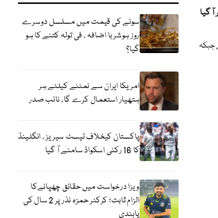
ٓ گیا
سونے کی قیمت میں مسلسل دوسرے
روز ہوشربا اضافہ ، فی تولہ کتنے کا ہو
ے جبکہ
گیا؟
امریکا ایران سے نمٹنے کیلئے ہر
ہتھیار استعمال کرے گا، نائب صدر
پاکستان کیخلاف ٹیسٹ سیریز ، انگلینڈ
کا 16 رکنی اسکواڈ سامنے آ گیا
ویزا درخواست میں حقائق چھپانےکا
الزام ثابت؛ کرکٹر حمزہ نذر پر 2 سال کی
پابندی