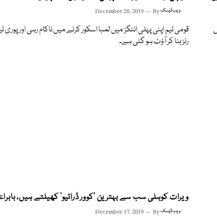
ویب ڈیسک
By
December 20, 2019
ں
رنز بنا کر آؤٹ ہو گئی ہے۔
ویرات کوہلی سب سے بہترین ’کوور ڈرائیو‘ کھیلتے ہیں، بابرا
ویب ڈیسک
By
December 17, 2019