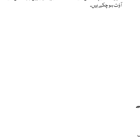
آؤٹ ہو چکے ہیں۔
ے
گ