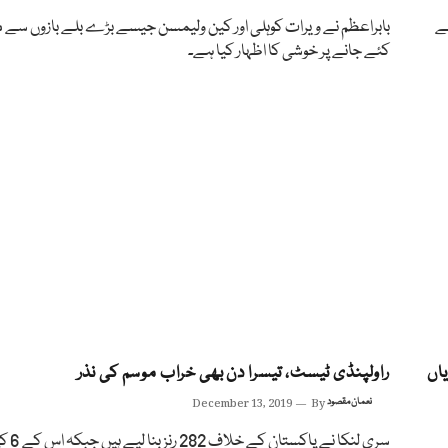
ے
بابراعظم نے ویرات کوہلی اور کین ولیمسن جیسے بڑے بلے بازوں سے مو
کئے جانے پر خوشی کا اظہار کیا ہے۔
اں
راولپنڈی ٹیسٹ، تیسرا دن بھی خراب موسم کی نذر
نعمان مقصود
By
December 13, 2019
سری لنکا نے پاک