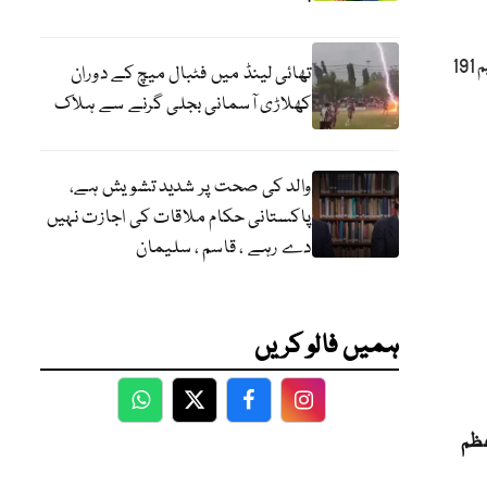
قومی ٹیم اپنی پہلی اننگز میں لمبا اسکور کرنے میں ناکام رہی اور پوری ٹیم 191
تھائی لینڈ میں فٹبال میچ کے دوران
کھلاڑی آسمانی بجلی گرنے سے ہلاک
والد کی صحت پر شدید تشویش ہے،
پاکستانی حکام ملاقات کی اجازت نہیں
دے رہے ، قاسم ، سلیمان
ہمیں فالو کریں
WhatsApp
Twitter
Facebook
Facebook
عظم