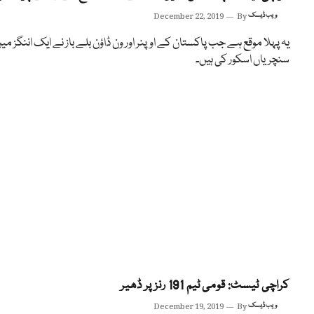
ویب ڈیسک
By
December 22, 2019
یہ پہلا موقع ہے جب پاکستان کے اوپنر اور ون ڈاؤن بلے باز نے ایک اننگز می
سنچریاں اسکور کی ہیں۔
کراچی ٹیسٹ: قومی ٹیم 191 رنز پر ڈھیر
ویب ڈیسک
By
December 19, 2019