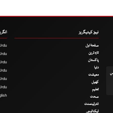
نیوز کیٹیگریز
انگر
صفحۂ اول
Urdu
تازہ ترین
Urdu
پاکستان
Urdu
دنیا
Urdu
اس
معیشت
Urdu
کھیل
Urdu
تعلیم
lish
صحت
انٹرٹینمنٹ
ٹیکنالوجی