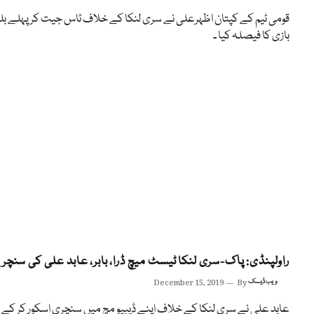
قومی ٹیم کے کپتان اظہرعلی نے سری لنکا کے خلاف ٹاس جیت کر پہلے بل
بازی کا فیصلہ کیا ۔
راولپنڈی: پاک-سری لنکا ٹیسٹ میچ ڈرا، بابر، عابد علی کی سنچری
ویب ڈیسک
By
December 15, 2019
عابد علی نے سری لنکا کے خلاف اپنے ڈیبیو مچ میں سنچری اسکور کر کے