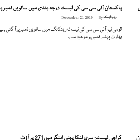
ی
پاکستان آئی سی سی کی ٹیسٹ درجہ بندی میں ساتویں نمبر پر ا
ویب ڈیسک
By
December 24, 2019
قومی ٹیم آئی سی سی کی ٹیسٹ رینکنگ میں ساتویں نمبر پر آ گئی ہ
بھارت پہلے نمبر پر موجود ہے۔
ن
کراچی ٹیسٹ: سری لنکا پہلی اننگز میں 271 پر آؤٹ