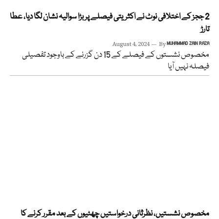
2 ججز کے اختلافی نوٹ نے اکثریتی فیصلے پر بڑا سوالیہ نشان لگا دیا، عطا
تارڑ
August 4, 2024
By
MUHAMMAD ZAIN RAZA
مخصوص نشستوں کے فیصلے کے 15 دن گزرنے کے باوجود تفصیلی
فیصلہ نہیں آیا
مخصوص نشستیں، نظرثانی درخواستیں چھٹیوں کے بعد مقرر کرنے کا