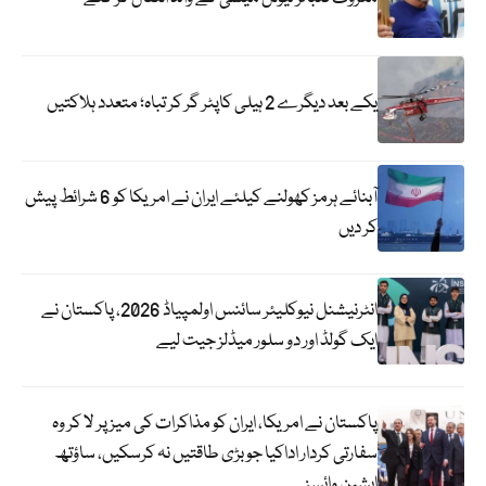
یکے بعد دیگرے 2 ہیلی کاپٹر گر کر تباہ؛ متعدد ہلاکتیں
آبنائے ہرمز کھولنے کیلئے ایران نے امریکا کو 6 شرائط پیش
کر دیں
انٹرنیشنل نیوکلیئر سائنس اولمپیاڈ 2026، پاکستان نے
ایک گولڈ اور دو سلور میڈلز جیت لیے
پاکستان نے امریکا، ایران کو مذاکرات کی میز پر لا کر وہ
سفارتی کردار اداکیا جو بڑی طاقتیں نہ کرسکیں، ساؤتھ
ایشین وائسز