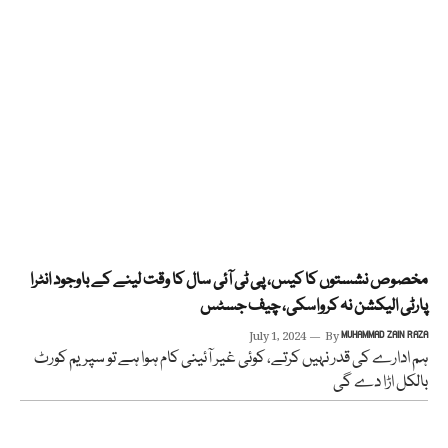
مخصوص نشستوں کا کیس، پی ٹی آئی سال کا وقت لینے کے باوجود انٹرا
پارٹی الیکشن نہ کرواسکی، چیف جسٹس
July 1, 2024
By
MUHAMMAD ZAIN RAZA
ہم ادارے کی قدر نہیں کرتے، کوئی غیر آئینی کام ہوا ہے تو سپریم کورٹ
بالکل اڑا دے گی