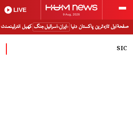
LIVE
9 Aug, 2026
صفحۂ اول
تازہ ترین
پاکستان
دنیا
ایران-اسرائیل جنگ
کھیل
انٹرٹینمنٹ
SIC