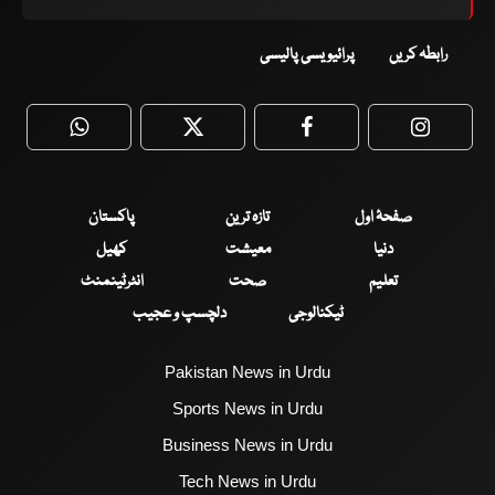
رابطہ کریں
پرائیویسی پالیسی
WhatsApp
Twitter
Facebook
Faceboo
صفحۂ اول
تازہ ترین
پاکستان
دنیا
معیشت
کھیل
تعلیم
صحت
انٹرٹینمنٹ
ٹیکنالوجی
دلچسپ و عجیب
Pakistan News in Urdu
Sports News in Urdu
Business News in Urdu
Tech News in Urdu