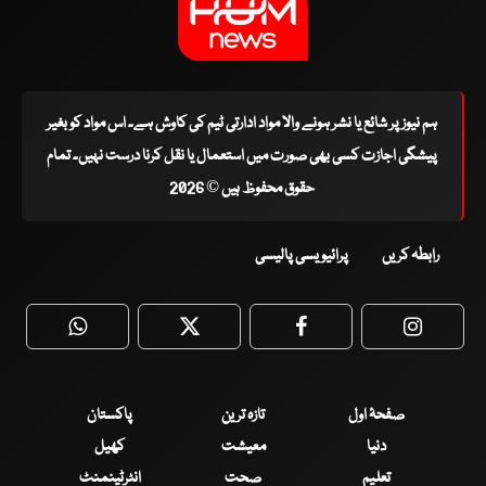
ہم نیوز پر شائع یا نشر ہونے والا مواد ادارتی ٹیم کی کاوش ہے۔ اس مواد کو بغیر
پیشگی اجازت کسی بھی صورت میں استعمال یا نقل کرنا درست نہیں۔ تمام
حقوق محفوظ ہیں © 2026
رابطہ کریں
پرائیویسی پالیسی
WhatsApp
Twitter
Facebook
Faceboo
صفحۂ اول
تازہ ترین
پاکستان
دنیا
معیشت
کھیل
تعلیم
صحت
انٹرٹینمنٹ