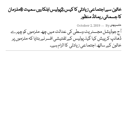
خاتون سے اجتماعی زیادتی کا کیس،2پولیس اہلکاروں سمیت 6ملزمان
کا جسمانی ریمانڈ منظور
عاصم بھٹی
By
October 2, 2019
آج جوڈیشل مجسٹریٹ وسطی کی عدالت میں چھ ملزموں کو چہرے
ڈھانپ کر پیش کیا گیا۔ پولیس کے تفتیشی افسر نے بتایا کہ ملزموں پر
خاتون کے ساتھ اجتماعی زیادتی کا الزام ہے۔