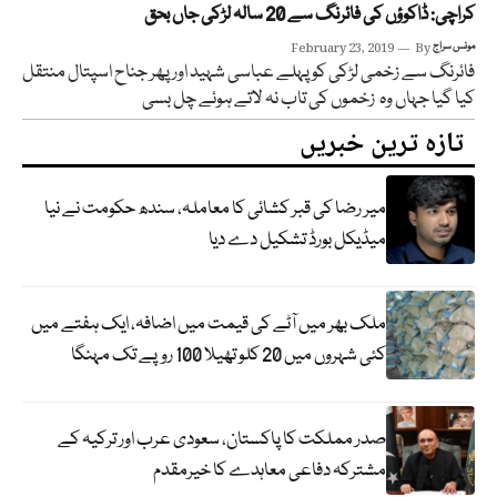
کراچی: ڈاکوؤں کی فائرنگ سے 20 سالہ لڑکی جاں بحق
مونس سراج
By
February 23, 2019
فائرنگ سے زخمی لڑکی کو پہلے عباسی شہید اور پھر جناح اسپتال منتقل
کیا گیا جہاں وہ زخموں کی تاب نہ لاتے ہوئے چل بسی
تازہ ترین خبریں
میر رضا کی قبر کشائی کا معاملہ، سندھ حکومت نے نیا
میڈیکل بورڈ تشکیل دے دیا
ملک بھر میں آٹے کی قیمت میں اضافہ، ایک ہفتے میں
کئی شہروں میں 20 کلو تھیلا 100 روپے تک مہنگا
صدر مملکت کا پاکستان، سعودی عرب اور ترکیہ کے
مشترکہ دفاعی معاہدے کا خیرمقدم