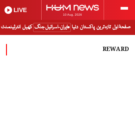
LIVE
10 Aug, 2026
صفحۂ اول
تازہ ترین
پاکستان
دنیا
ایران-اسرائیل جنگ
کھیل
انٹرٹینمنٹ
REWARD