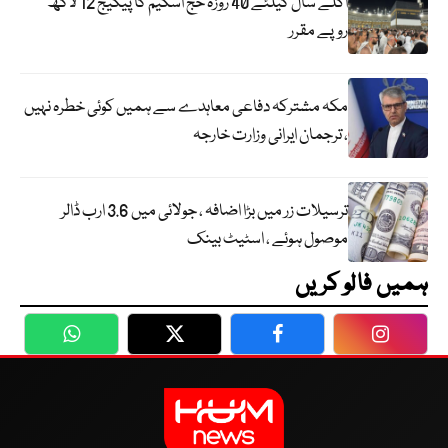
اگلے سال کیلئے 40 روزہ حج اسکیم کا پیکیج 12 لاکھ
روپے مقرر
مکہ مشترکہ دفاعی معاہدے سے ہمیں کوئی خطرہ نہیں
، ترجمان ایرانی وزارت خارجہ
ترسیلات زر میں بڑا اضافہ ، جولائی میں 3.6 ارب ڈالر
موصول ہوئے ، اسٹیٹ بینک
ہمیں فالو کریں
WhatsApp
Twitter
Facebook
Faceboo