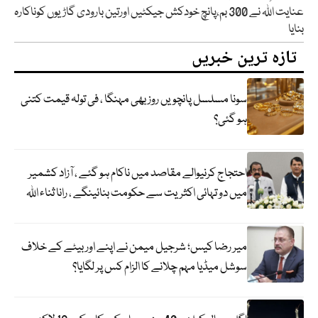
عنایت اللہ نے 300 بم،پانچ خودکش جیکٹیں اورتین بارودی گاڑیوں کوناکارہ
بنایا
تازہ ترین خبریں
سونا مسلسل پانچویں روز بھی مہنگا ، فی تولہ قیمت کتنی
ہو گئی؟
احتجاج کرنیوالے مقاصد میں ناکام ہو گئے ، آزاد کشمیر
میں دو تہائی اکثریت سے حکومت بنائینگے ، رانا ثناء اللہ
میر رضا کیس؛ شرجیل میمن نے اپنے اور بیٹے کے خلاف
سوشل میڈیا مہم چلانے کا الزام کس پر لگایا؟