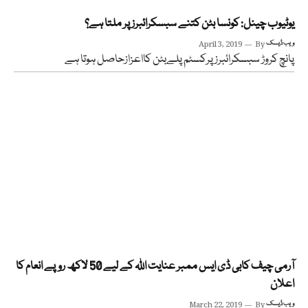
یوٹیوب چینل: کونسا بٹن کتنے سبسکرائبرز پر ملتا ہے؟
ویب ڈیسک
By
April 3, 2019
پانچ کروڑ سبسکرائبرز پرکسٹم پلےبٹن کااعزازحاصل ہوتا ہے
آرمی چیف کابی ڈی ایس ممبر عنایت اللہ کے لیے 50 لاکھ روپے انعام کا
اعلان
ویب ڈیسک
By
March 22, 2019