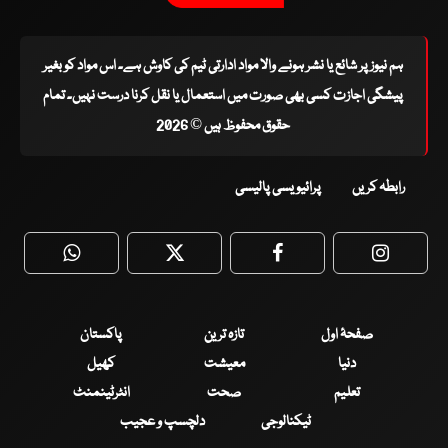
ہم نیوز پر شائع یا نشر ہونے والا مواد ادارتی ٹیم کی کاوش ہے۔ اس مواد کو بغیر
پیشگی اجازت کسی بھی صورت میں استعمال یا نقل کرنا درست نہیں۔ تمام
حقوق محفوظ ہیں © 2026
رابطہ کریں
پرائیویسی پالیسی
WhatsApp
Twitter
Facebook
Faceboo
صفحۂ اول
تازہ ترین
پاکستان
دنیا
معیشت
کھیل
تعلیم
صحت
انٹرٹینمنٹ
ٹیکنالوجی
دلچسپ و عجیب