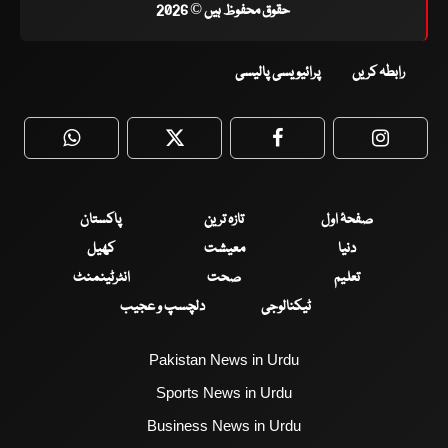
حقوق محفوظ ہیں © 2026
رابطہ کریں
پرائیویسی پالیسی
WhatsApp
Twitter
Facebook
Faceboo
صفحۂ اول
تازہ ترین
پاکستان
دنیا
معیشت
کھیل
تعلیم
صحت
انٹرٹینمنٹ
ٹیکنالوجی
دلچسپ و عجیب
Pakistan News in Urdu
Sports News in Urdu
Business News in Urdu