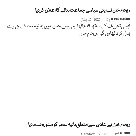
ریحام خان نے اپنی سیاسی جماعت بنانے کا اعلان کر دیا
July 15, 2025
By
AHMED HUSSAIN
ایسی تحریک کے ساتھ قدم اٹھا رہی ہوں جس میں پارلیمنٹ کے چہرے
بدل کر دکھاؤں گی، ریحام خان
ریحام خان نے شادی سے متعلق ہانیہ عامر کو مشورہ دے دیا
October 21, 2024
By
LAL KHAN