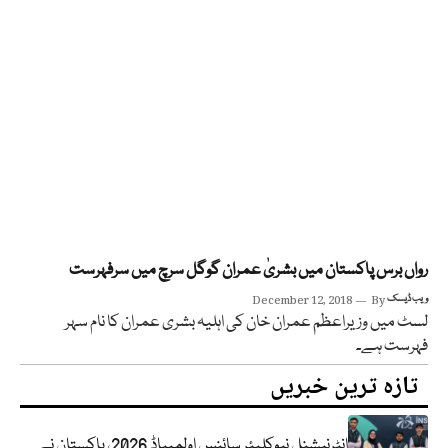
رواں برس پاکستان میں بشریٰ عمران گوگل سرچ میں سرفہرست
ویب ڈیسک
By
December 12, 2018
لسٹ میں وزیراعظم عمران خان کی اہلیہ بشری عمران کا نام سہر
فہرست ہے۔
تازہ ترین خبریں
انٹرنیشنل نیوکلیئر سائنس اولمپیاڈ 2026، پاکستان نے