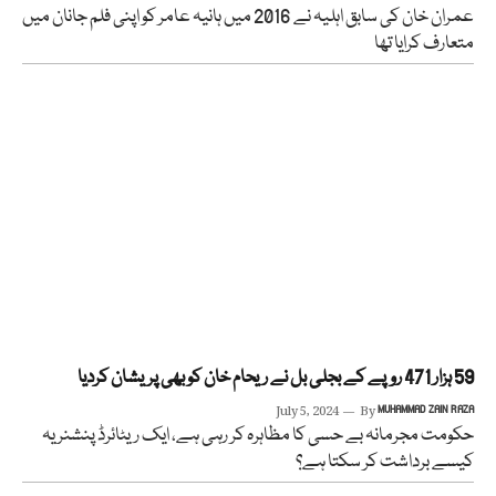
عمران خان کی سابق اہلیہ نے 2016 میں ہانیہ عامر کو اپنی فلم جانان میں
متعارف کرایا تھا
59 ہزار 471 روپے کے بجلی بل نے ریحام خان کو بھی پریشان کردیا
July 5, 2024
By
MUHAMMAD ZAIN RAZA
حکومت مجرمانہ بے حسی کا مظاہرہ کر رہی ہے، ایک ریٹائرڈ پنشنر یہ
کیسے برداشت کر سکتا ہے؟