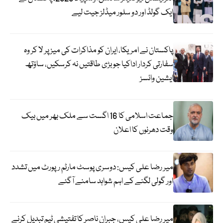
ایک گولڈ اور دو سلور میڈلز جیت لیے
پاکستان نے امریکا، ایران کو مذاکرات کی میز پر لا کر وہ
سفارتی کردار اداکیا جو بڑی طاقتیں نہ کرسکیں، ساؤتھ
ایشین وائسز
جماعت اسلامی کا 16 اگست سے ملک بھر میں بیک
وقت دھرنوں کا اعلان
میر رضا علی کیس: دوسری پوسٹ مارٹم رپورٹ میں تشدد
اور گولی لگنے کے اہم شواہد سامنے آگئے
میر رضا علی کیس، جبران ناصر کا تفتیشی ٹیم تبدیل کرنے