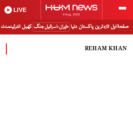
LIVE
9 Aug, 2026
صفحۂ اول
تازہ ترین
پاکستان
دنیا
ایران-اسرائیل جنگ
کھیل
انٹرٹینمنٹ
REHAM KHAN