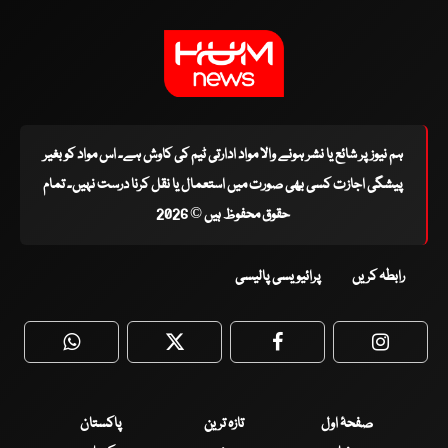
ہم نیوز پر شائع یا نشر ہونے والا مواد ادارتی ٹیم کی کاوش ہے۔ اس مواد کو بغیر
پیشگی اجازت کسی بھی صورت میں استعمال یا نقل کرنا درست نہیں۔ تمام
حقوق محفوظ ہیں © 2026
رابطہ کریں
پرائیویسی پالیسی
WhatsApp
Twitter
Facebook
Faceboo
صفحۂ اول
تازہ ترین
پاکستان