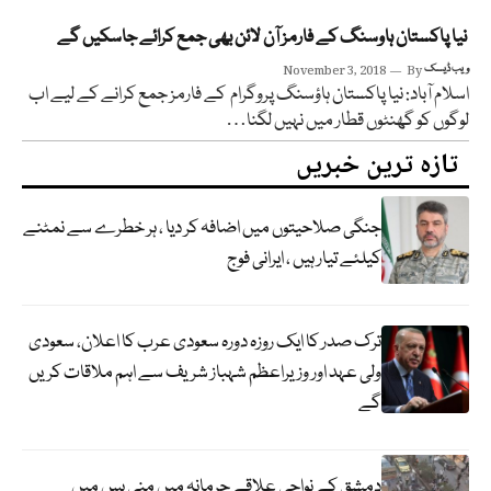
نیا پاکستان ہاوسنگ کے فارمز آن لائن بھی جمع کرائے جاسکیں گے
ویب ڈیسک
By
November 3, 2018
اسلام آباد: نیا پاکستان ہاؤسنگ پروگرام کے فارمز جمع کرانے کے لیے اب
لوگوں کو گھنٹوں قطار میں نہیں لگنا…
تازہ ترین خبریں
جنگی صلاحیتوں میں اضافہ کر دیا ، ہر خطرے سے نمٹنے
کیلئے تیار ہیں ، ایرانی فوج
ترک صدر کا ایک روزہ دورہ سعودی عرب کا اعلان، سعودی
ولی عہد اور وزیراعظم شہباز شریف سے اہم ملاقات کریں
گے
دمشق کے نواحی علاقے جرمانہ میں منی بس میں