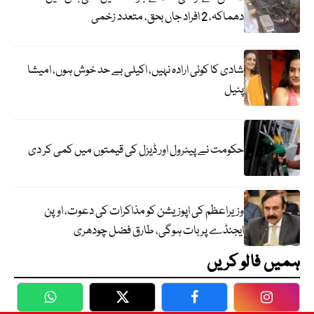
دھماکہ، 2 افراد جاں بحق، متعدد زخمی
شادی کا کوئی ارادہ نہیں، اکیلی بے حد خوش ہوں، امیشا
پٹیل
حکومت نے پیٹرول اور ڈیزل کی قیمتوں میں کمی کر دی
وزیراعظم کی اپوزیشن کو مذاکرات کی دعوت، اوپن
ایجنڈے پر بات ہوگی، طارق فضل چودھری
ہمیں فالو کریں
WhatsApp
Twitter
Facebook
Faceboo