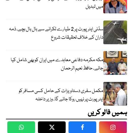
میں تبدیل
سڈنی ایئرپورٹ پر 2 طیارے ٹکرانے سے بال بال بچے، ذمہ
داران کے خلاف تحقیقات شروع
مکہ مکرمہ دفاعی معاہدے میں ایران کو بھی شامل کیا
جائے، حافظ نعیم الرحمان
مکمل سفری دستاویزات کے حامل کسی مسافر کو
ایئرپورٹ پر نہیں روکا جائے گا، وزیر داخلہ
ہمیں فالو کریں
WhatsApp
Twitter
Facebook
Faceboo