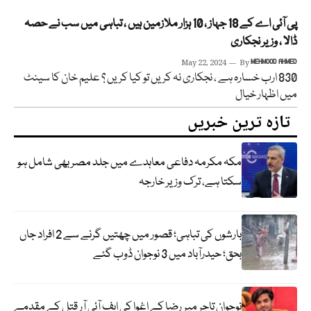
پی آئی اے کے 18 جہاز ، 10 ہزار ملازمین ہیں ، تباہی میں سب نے حصہ
ڈالا ، وزیر نجکاری
May 22, 2024
By
MEHMOOD AHMED
830 ارب خسارہ ہے ، نجکاری نہ کریں تو کیا کریں ؟ علیم خان کا سینٹ
میں اظہار خیال
تازہ ترین خبریں
مکہ مکرمہ دفاعی معاہدے میں جلد مصر بھی شامل ہو
سکتا ہے، ترک وزیر خارجہ
بارشوں کی تباہی؛ قصور میں چھتیں گرنے سے 2 افراد جاں
بحق؛ حیدرآباد میں 3 نوجوان ڈوب گئے
نوجوان تاجر میر رضا کے اغوا کی ایف آئی آر قتل کے مقدمے