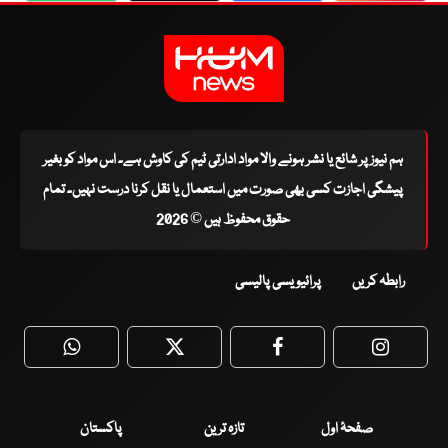
ہم نیوز پر شائع یا نشر ہونے والا مواد ادارتی ٹیم کی کاوش ہے۔ اس مواد کو بغیر
پیشگی اجازت کسی بھی صورت میں استعمال یا نقل کرنا درست نہیں۔ تمام
حقوق محفوظ ہیں © 2026
رابطہ کریں
پرائیویسی پالیسی
WhatsApp
Twitter
Facebook
Faceboo
صفحۂ اول
تازہ ترین
پاکستان