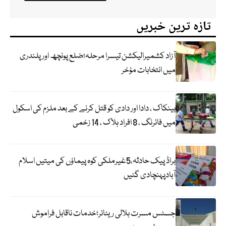
تازہ ترین خبریں
آزاد کشمیرالیکشن تیسرا مرحلہ؛ضلع پونچھ اور پلندری
میں انتخابات مؤخر
بینکاک ، دادا اور دادی کو قتل کرنے کے بعد ملزم کی اسکول
میں فائرنگ ، 8 افراد ہلاک ، 14 زخمی
براڈ پیک حادثہ،5غیرملکی کوہ پیماؤں کی میتیں اسلام
آبادپہنچادی گئیں
جسٹس مسرت ہلالی ریٹائر؛خدمات ناقابل فراموش