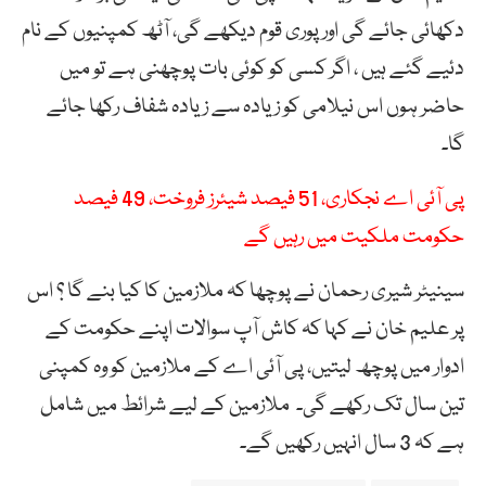
دکھائی جائے گی اور پوری قوم دیکھے گی، آٹھ کمپنیوں کے نام
دئیے گئے ہیں ، اگر کسی کو کوئی بات پوچھنی ہے تو میں
حاضر ہوں اس نیلامی کو زیادہ سے زیادہ شفاف رکھا جائے
گا۔
پی آئی اے نجکاری، 51 فیصد شیئرز فروخت، 49 فیصد
حکومت ملکیت میں رہیں گے
سینیٹر شیری رحمان نے پوچھا کہ ملازمین کا کیا بنے گا ؟ اس
پر علیم خان نے کہا کہ کاش آپ سوالات اپنے حکومت کے
ادوار میں پوچھ لیتیں، پی آئی اے کے ملازمین کو وہ کمپنی
تین سال تک رکھے گی۔ ملازمین کے لیے شرائط میں شامل
ہے کہ 3 سال انہیں رکھیں گے۔