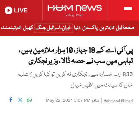
LIVE
7 Aug, 2026
صفحۂ اول
تازہ ترین
پاکستان
دنیا
ایران-اسرائیل جنگ
کھیل
انٹرٹینمنٹ
پی آئی اے کے 18 جہاز ، 10 ہزار ملازمین ہیں ،
تباہی میں سب نے حصہ ڈالا ، وزیر نجکاری
830 ارب خسارہ ہے ، نجکاری نہ کریں تو کیا کریں ؟ علیم
خان کا سینٹ میں اظہار خیال
|
شائع
May 22, 2024 3:07 PM
Mehmood Ahmed