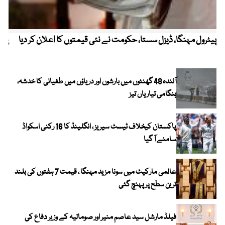
پیٹرول مہنگا، ڈیزل سستا، حکومت نے نئی قیمتوں کا اعلان کر دیا
پنج
آئندہ 48 گھنٹوں میں بارشوں اور دریاؤں میں طغیانی کا خدشہ،
ہنگامی تیاریاں تیز
پاکستان کیخلاف ٹیسٹ سیریز ، انگلینڈ کا 16 رکنی اسکواڈ
سامنے آ گیا
عالمی مارکیٹ میں سونا مزید مہنگا ، قیمت 7 ہفتوں کی بلند
ترین سطح پر پہنچ گئی
فیلڈ مارشل سید عاصم منیر اور صومالیہ کے وزیر دفاع کی