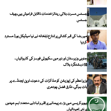
جسٹس مسرت ہلالی ریٹائر؛خدمات ناقابل فراموش ہیں،چیف
جسٹس
میر رضا کی قبر کشائی پر تنازع،اہلخانہ نے نیا میڈیکل بورڈ مسترد
کردیا
جنوبی وزیرستان اور دیر میں سکیورٹی فورسز کی کارروائیاں ،
10دہشتگرد ہلاک
وزیراعظم کی اپوزیشن کو مذاکرات کی دعوت، اوپن ایجنڈے پر
بات ہوگی، طارق فضل چودھری
بیوروکریسی میں بڑے پیمانے پر تقرر و تبادلے، متعدد اہم عہدوں
پر نئی تعیناتیاں