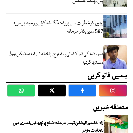
ہیں،چیف جسٹس
بچوں کو خطرات سے بروقت آگاہ نہ کرنے پر میٹا پر مزید
567 ملین ڈالر جرمانہ
میر رضا کی قبر کشائی پر تنازع،اہلخانہ نے نیا میڈیکل بورڈ
مسترد کردیا
ہمیں فالو کریں
WhatsApp
Twitter
Facebook
Faceboo
متعلقہ خبریں
آزاد کشمیرالیکشن تیسرا مرحلہ؛ضلع پونچھ اور پلندری میں
انتخابات مؤخر