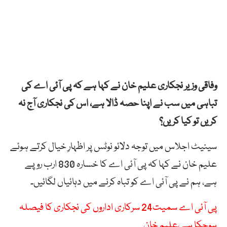
وفاقی وزیر نجکاری علیم خان نے کہا ہے کہ پی آئی اے کی
تباہی میں سب نے اپنا حصہ ڈالا ہے، اس کی نجکاری آج نہ
کریں تو کیا کریں؟
سینیٹ اجلاس میں توجہ دلائو نوٹس پر اظہارِ خیال کرتے ہوئے
علیم خان نے کہا کہ پی آئی اے کا خسارہ 830 ارب روپے
ہے، ہم نے پی آئی اے کو تباہ کرنے میں دہائیاں لگائیں۔
پی آئی اے سمیت24 سرکاری اداروں کی نجکاری کا فیصلہ
ہوچکا ہے،علیم خان