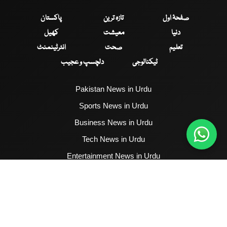
صفحۂ اول
تازہ ترین
پاکستان
دنیا
معیشت
کھیل
تعلیم
صحت
انٹرٹینمنٹ
ٹیکنالوجی
دلچسپ و عجیب
Pakistan News in Urdu
Sports News in Urdu
Business News in Urdu
Tech News in Urdu
Entertainment News in Urdu
Health News in Urdu
Hum News English