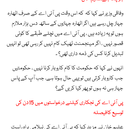
وفاقی وزیر نے کہا کہ کہ اس وقت پی آئی اے کے صرف اٹھارہ
جہاز چل رہے ہیں اگر اٹھارہ جہازوں کے ساتھ دس ہزار ملازم
ہوں تو یہ زیادہ ہیں ، پی آئی اے میں نچلے طبقے کا کوئی
قصور نہیں ، اگر مینجمنٹ ٹھیک کام نہیں کر رہی تھی تو انہیں
تبدیل کرنا کس کی ذمہ داری تھی؟ ۔
انہوں نے کہا کہ حکومت کا کام کاروبار کرنا نہیں ، حکومتیں
جب کاروبار کرتی ہیں تو یہی حال ہوتا ہے، جب آپ کے پاس
جہاز ہی نہ ہوں تو پھر کیا کریں گے؟
پی آئی اے کی نجکاری کیلئے درخواستوں میں 15دن کی
توسیع کافیصلہ
علیم خان نے مزید کہا کہ پی آئی اے کی نیلامی براہ راست