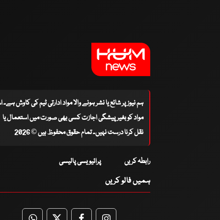
ہم نیوز پر شائع یا نشر ہونے والا مواد ادارتی ٹیم کی کاوش ہے۔ 
مواد کو بغیر پیشگی اجازت کسی بھی صورت میں استعمال یا
نقل کرنا درست نہیں۔ تمام حقوق محفوظ ہیں © 2026
رابطہ کریں
پرائیویسی پالیسی
ہمیں فالو کریں