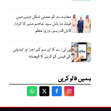
معاہدے کو عملی شکل دینے میں
فیلڈ مارشل سید عاصم منیر کا کردار
قابل قدر ہے، وزیراعظم
پی ٹی اے کا ای سم کے اجرا اور تبدیلی
کی فیس کم کرنے کا فیصلہ
ہمیں فالو کریں
WhatsApp
Twitter
Facebook
Facebook