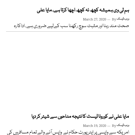
ہم ٹی وی ہمیشہ کچھ نہ کچھ اچھا کرتا ہے، مایا علی
ویب ڈیسک
By
March 27, 2020
صحت مند رہنا اور مثبت سوچ رکھنا سب کےلیے ضروری ہے، اداکارہ
مایا علی نے کورونا ٹیسٹ کا نتیجہ مداحوں سے شیئر کر دیا
ویب ڈیسک
By
March 19, 2020
امریکہ سے واپسی پر ایئر پورٹ حکام نے واپس آنے والے تمام مسافروں کی