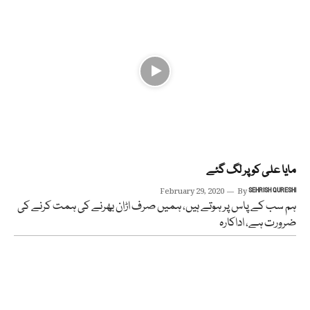
مایا علی کو پر لگ گئے
February 29, 2020
By
SEHRISH QURESHI
ہم سب کے پاس پر ہوتے ہیں، ہمیں صرف اڑان بھرنے کی ہمت کرنے کی
ضرورت ہے، اداکارہ