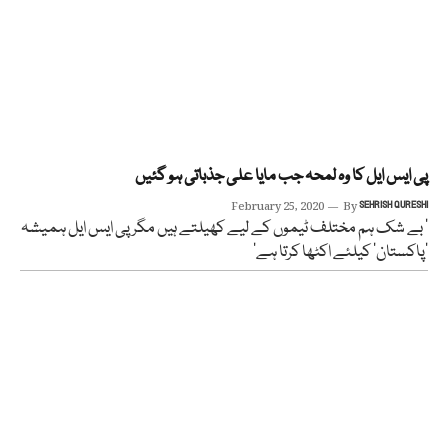
پی ایس ایل کا وہ لمحہ جب مایا علی جذباتی ہو گئیں
February 25, 2020
By
SEHRISH QURESHI
‘ بے شک ہم مختلف ٹیموں کے لیے کھیلتے ہیں مگر پی ایس ایل ہمیشہ
’پاکستان‘ کیلئے اکٹھا کرتا ہے‘