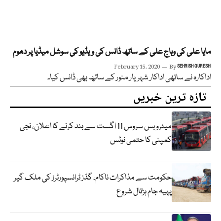
مایا علی کی وہاج علی کے ساتھ ڈانس کی ویڈیو کی سوشل میڈیا پر دھوم
February 15, 2020
By
SEHRISH QURESHI
اداکارہ نے ساتھی اداکار شہریار منور کے ساتھ بھی ڈانس کیا۔
تازہ ترین خبریں
میٹرو بس سروس 11 اگست سے بند کرنے کا اعلان، نجی
کمپنی کا حتمی نوٹس
حکومت سے مذاکرات ناکام، گڈز ٹرانسپورٹرز کی ملک گیر
پہیہ جام ہڑتال شروع