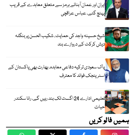
ایران اور عمان آبنائے ہرمز سے متعلق معاہدے کے قریب
پہنچ گئے، عباس عراقچی
شیخ حسینہ واجد کی حمایت، شکیب الحسن پر بنگلہ
دیش کرکٹ کے دروازے بند
پاک سعودی ترکیہ دفاعی معاہدہ، بھارت بھی پاکستان کے
اسٹریٹجک فوائد کا معترف
تعلیمی ادارے 24 اگست تک بند رہیں گے، رانا سکندر
حیات
ہمیں فالو کریں