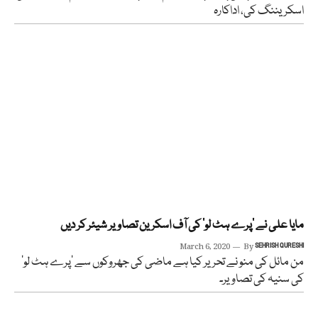
اسکریننگ کی، اداکارہ
مایا علی نے ’پرے ہٹ لو‘ کی آف اسکرین تصاویر شیئر کر دیں
March 6, 2020
By
SEHRISH QURESHI
من مائل کی منو نے تحریر کیا ہے ماضی کی جھروکوں سے ’پرے ہٹ لو‘
کی سنیہ کی تصاویر۔