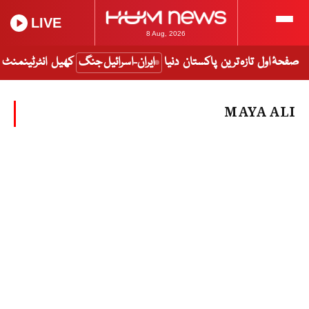
LIVE
8 Aug, 2026
صفحۂ اول
تازہ ترین
پاکستان
دنیا
ایران-اسرائیل جنگ
کھیل
انٹرٹینمنٹ
MAYA ALI