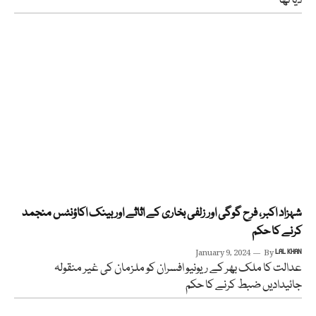
دیا تھا
شہزاد اکبر، فرح گوگی اور زلفی بخاری کے اثاثے اور بینک اکاؤنٹس منجمد
کرنے کا حکم
January 9, 2024
By
LAL KHAN
عدالت کا ملک بھر کے ریونیو افسران کو ملزمان کی غیر منقولہ
جائیدادیں ضبط کرنے کا حکم