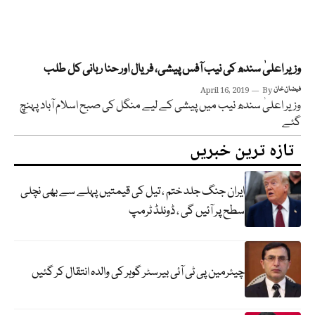
وزیر اعلیٰ سندھ کی نیب آفس پیشی، فریال اور حنا ربانی کل طلب
فیضان خان
By
April 16, 2019
وزیر اعلیٰ سندھ نیب میں پیشی کے لیے منگل کی صبح اسلام آباد پہنچ
گئے
تازہ ترین خبریں
ایران جنگ جلد ختم ، تیل کی قیمتیں پہلے سے بھی نچلی
سطح پر آئیں گی ، ڈونلڈ ٹرمپ
چیئرمین پی ٹی آئی بیرسٹر گوہر کی والدہ انتقال کر گئیں