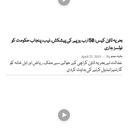
بحریہ ٹاؤن کیس: 50 ارب روپے کی پیشکش، نیب، پنجاب حکومت کو
نوٹسز جاری
جاوید سومرو
By
April 23, 2019
عدالت نے بحریہ ٹاؤن کراچی کے حوالے سے ملک ریاض اور اہل خانہ کو
گارنٹیز تبدیل کرنے کی ہدایت کردی