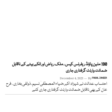
190 ملین پاؤنڈ ریفرنس کیس ، ملک ریاض اور انکے بیٹے کے ناقابل
ضمانت وارنٹ گرفتاری جاری
December 4, 2023
By
FAISAL ZAHEER
احتساب عدالت نے شہزاد اکبر،ضیاء المصطفیٰ نسیم، ذولفی بخاری ، فرح
خان کے بھی ناقابل ضمانت وارنٹ گرفتاری جاری کئے