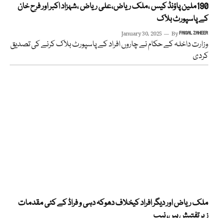
190ملین پاؤنڈ کیس ،ملک ریاض،علی ریاض ،شہزاد اکبر اور فرح خان
کے پاسپورٹ بلاک
January 30, 2025
By
FAISAL ZAHEER
وزارت داخلہ کے حکام نے چاروں افراد کے پاسپورٹ بلاک کرنے کی تصدیق
کردی
ملک ریاض اور دیگر افراد کیخلاف دھوکہ دہی و فراڈ کے کئی مقدمات
زیر تفتیش ہیں، نیب