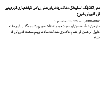
منی لانڈرنگ اسکینڈل،ملک ریاض اور علی ریاض کو اشتہاری قرار دینے
کی کارروائی شروع
September 13, 2025
By
FAISAL ZAHEER
ملزمان عطا الحسن اور سجاد حیدر عدالت میں پیش ہوگئے ، اہم ملزم
خلیل الرحمن کی عدم حاضری،عدالت سخت برہم،سخت کارروائی کا
انتباہ