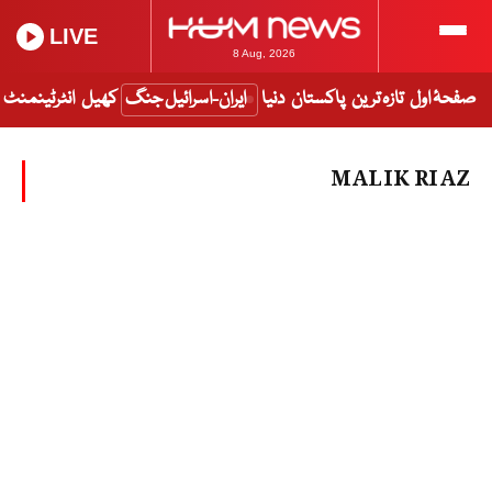
LIVE
8 Aug, 2026
صفحۂ اول
تازہ ترین
پاکستان
دنیا
ایران-اسرائیل جنگ
کھیل
انٹرٹینمنٹ
MALIK RIAZ