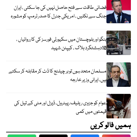
فضائی طاقت سے فتح حاصل نہیں کی جا سکتی ، ایران
جنگ سے نکلیں ، امریکی جنرل کا صدر ٹرمپ کو مشورہ
ہنگو اور بلوچستان میں سکیورٹی فورسز کی کارروائیاں ،
10دہشتگرد ہلاک ، کیپٹن شہید
مسلمان متحد ہوں تو ہر چیلنج کا ڈٹ کر مقابلہ کر سکتے
ہیں، ایرانی وزیر خارجہ
عوام کو جزوی ریلیف، پیٹرول، ڈیزل اور مٹی کے تیل کی
قیمتوں میں کمی
ہمیں فالو کریں