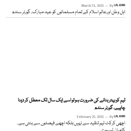
March 31, 2025
By
LAL KHAN
اہل وطن اورعالم اسلام کے تمام مسلمانوں کو عید مبارک، گورنر سندھ
ٹیم کو بہتر بنانے کی ضرورت ہو تو اسے ایک سال تک معطل کر دینا
چاہیے، گورنر سندھ
February 25, 2025
By
LAL KHAN
اچھی کرکٹ ٹیم تنقید سے نہیں بلکہ اچھے فیصلوں سے بنتی ہے،
کامران ٹیسوری