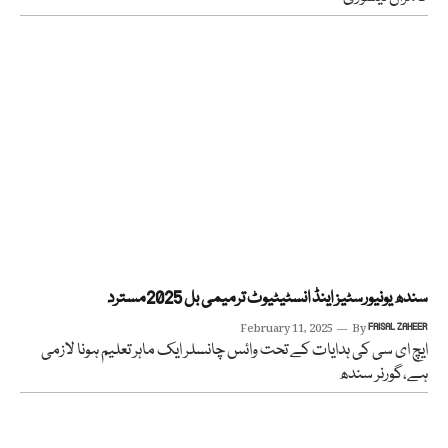
سندھ یونیورسٹیز اینڈ انسٹیٹیوٹ ترمیمی بل 2025مسترد
February 11, 2025
By
FAISAL ZAHEER
ایچ ای سی کی ہدایات کے تحت وائس چانسلر ایک ماہر تعلیم ہونا لازمی
ہے،گورنر سندھ