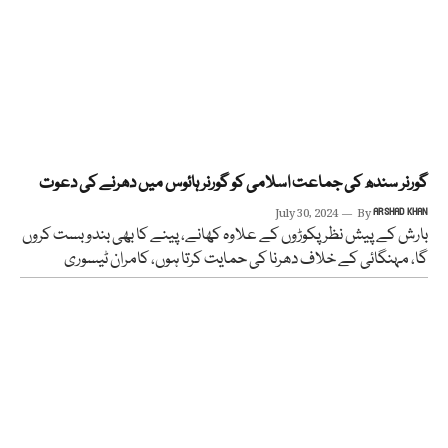
گورنر سندھ کی جماعت اسلامی کو گورنر ہائوس میں دھرنے کی دعوت
July 30, 2024
By
ARSHAD KHAN
بارش کے پیش نظر پکوڑوں کے علاوہ کھانے، پینے کا بھی بندو بست کروں
گا، مہنگائی کے خلاف دھرنا کی حمایت کرتا ہوں، کامران ٹیسوری