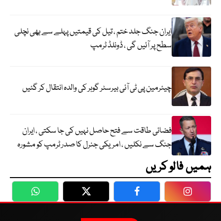
ایران جنگ جلد ختم ، تیل کی قیمتیں پہلے سے بھی نچلی
سطح پر آئیں گی ، ڈونلڈ ٹرمپ
چیئرمین پی ٹی آئی بیرسٹر گوہر کی والدہ انتقال کر گئیں
فضائی طاقت سے فتح حاصل نہیں کی جا سکتی ، ایران
جنگ سے نکلیں ، امریکی جنرل کا صدر ٹرمپ کو مشورہ
ہمیں فالو کریں
WhatsApp
Twitter
Facebook
Faceboo