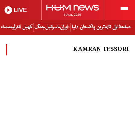
LIVE
8 Aug, 2026
صفحۂ اول
تازہ ترین
پاکستان
دنیا
ایران-اسرائیل جنگ
کھیل
انٹرٹینمنٹ
KAMRAN TESSORI