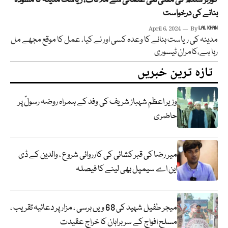
گورنر سندھ کی مفتی تقی عثمانی سے ملاقات، ریاست مدینہ کا مسودہ
بنانے کی درخواست
April 6, 2024
By
LAL KHAN
مدینہ کی ریاست بنانے کا وعدہ کسی اور نے کیا، عمل کا موقع مجھے مل
رہا ہے،کامران ٹیسوری
تازہ ترین خبریں
وزیر اعظم شہباز شریف کی وفد کے ہمراہ روضہ رسولؐ پر
حاضری
میر رضا کی قبر کشائی کی کارروائی شروع ، والدین کے ڈی
این اے سیمپل بھی لینے کا فیصلہ
میجر طفیل شہید کی 68 ویں برسی ، مزار پر دعائیہ تقریب ،
مسلح افواج کے سربراہان کا خراج عقیدت