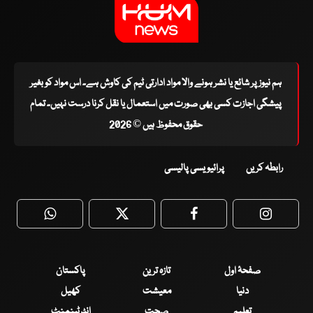
ہم نیوز پر شائع یا نشر ہونے والا مواد ادارتی ٹیم کی کاوش ہے۔ اس مواد کو بغیر
پیشگی اجازت کسی بھی صورت میں استعمال یا نقل کرنا درست نہیں۔ تمام
حقوق محفوظ ہیں © 2026
رابطہ کریں
پرائیویسی پالیسی
WhatsApp
Twitter
Facebook
Faceboo
صفحۂ اول
تازہ ترین
پاکستان
دنیا
معیشت
کھیل
تعلیم
صحت
انٹرٹینمنٹ