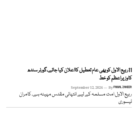
11ربیع الاول کو بھی عام تعطیل کااعلان کیا جائے،گورنر سندھ
کاوزیراعظم کو خط
September 12, 2024
By
FAISAL ZAHEER
ربیع الاول امت مسلمہ کے لیے انتہائی مقدس مہینہ ہے، کامران
ٹیسوری