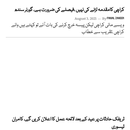
کراچی کامقدمہ لڑنے کی نہیں ،فیصلے کی ضرورت ہے، گورنر سندھ
August 3, 2025
By
FAISAL ZAHEER
ویسے مائی کراچی لیکن پیسہ خرچ کرنے کی بات آئے تو کہتے ہیں وائے
کراچی ،تقریب سے خطاب
ٹریفک حادثات پر عید کے بعد لائحہ عمل کا اعلان کریں گے، کامران
ٹیسوری