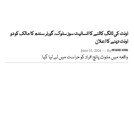
اونٹ کی ٹانگ کاٹنے کا انسانیت سوز سلوک، گورنر سندھ کا مالک کو دو
اونٹ دینے کا اعلان
June 15, 2024
By
ARSHAD KHAN
واقعہ میں ملوث پانچ افراد کو حراست میں لے لیا گیا