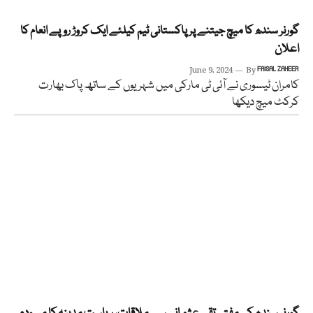
گورنر سندھ کا میچ جیتنے پر پاکستانی ٹیم کیلئے ایک کروڑ روپے انعام کا
اعلان
June 9, 2024
By
FAISAL ZAHEER
کامران ٹیسوری نے آئی ٹی مارکی میں شہریوں کے ساتھ پاک بھارت
کرکٹ میچ دیکھا