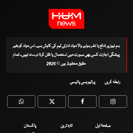
ہم نیوز پر شائع یا نشر ہونے والا مواد ادارتی ٹیم کی کاوش ہے۔ اس مواد کو بغیر
پیشگی اجازت کسی بھی صورت میں استعمال یا نقل کرنا درست نہیں۔ تمام
حقوق محفوظ ہیں © 2026
رابطہ کریں
پرائیویسی پالیسی
WhatsApp
Twitter
Facebook
Faceboo
صفحۂ اول
تازہ ترین
پاکستان