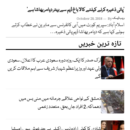
’پانی ذخیرہ کرنے کیلئے کالا باغ ڈیم سے بہتر دیامر بھاشا ہے‘
ویب ڈیسک
By
October 20, 2018
اسلام آباد: سپریم کورٹ میں آبی کانفرنس سے ماہرین نے خطاب کرتے
ہوئے کہا ہے کہ دیامر بھاشا ڈیم پانی ذخیرہ…
تازہ ترین خبریں
ترک صدر کا ایک روزہ دورہ سعودی عرب کا اعلان، سعودی
ولی عہد اور وزیراعظم شہباز شریف سے اہم ملاقات کریں
گے
دمشق کے نواحی علاقے جرمانہ میں منی بس میں
دھماکہ، 2 افراد جاں بحق، متعدد زخمی
شادی کا کوئی ارادہ نہیں، اکیلی بے حد خوش ہوں، امیشا