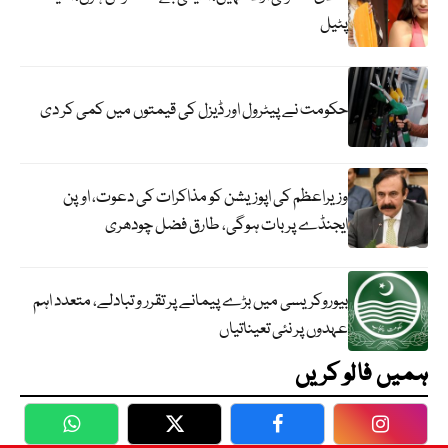
پٹیل
حکومت نے پیٹرول اور ڈیزل کی قیمتوں میں کمی کر دی
وزیراعظم کی اپوزیشن کو مذاکرات کی دعوت، اوپن
ایجنڈے پر بات ہوگی، طارق فضل چودھری
بیوروکریسی میں بڑے پیمانے پر تقرر و تبادلے، متعدد اہم
عہدوں پر نئی تعیناتیاں
ہمیں فالو کریں
WhatsApp
Twitter
Facebook
Faceboo