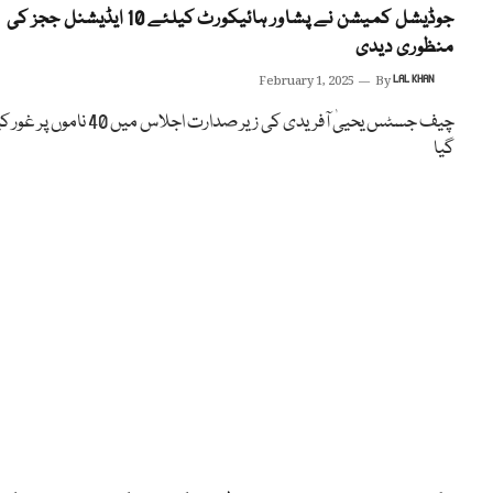
جوڈیشل کمیشن نے پشاور ہائیکورٹ کیلئے 10 ایڈیشنل ججز کی
منظوری دیدی
February 1, 2025
By
LAL KHAN
چیف جسٹس یحییٰ آفریدی کی زیر صدارت اجلاس میں 40 ناموں پر غ
گیا