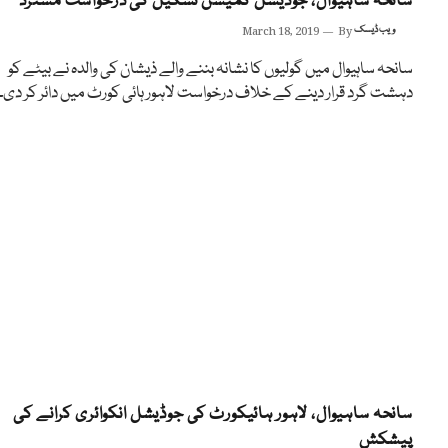
سانحہ ساہیوال، جوڈیشل کمیشن تشکیل کی درخواست مسترد
ویب ڈیسک
By
March 18, 2019
سانحہ ساہیوال میں گولیوں کا نشانہ بننے والے ذیشان کی والدہ نے بیٹے کو
دہشت گرد قرار دینے کے خلاف درخواست لاہور ہائی کورٹ میں دائر کر دی۔
سانحہ ساہیوال، لاہور ہائیکورٹ کی جوڈیشل انکوائری کرانے کی
پیشکش