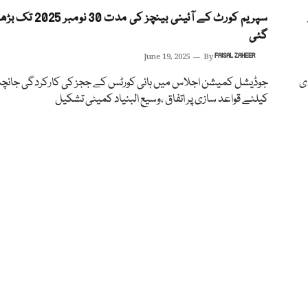
سپریم کورٹ کے آئینی بینچز کی مدت 30 ن
گئی
June 19, 2025
By
FAISAL ZAHEER
ی
جوڈیشل کمیشن اجلاس میں ہائی کورٹس کے ججز کی کارکردگی جانچ
کیلئے قواعد سازی پر اتفاق ،وسیع البنیاد کمیٹی تشکیل