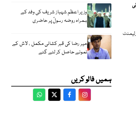
ی
وزیر اعظم شہباز شریف کی وفد کے
ہمراہ روضہ رسولؐ پر حاضری
ارلیمنٹ
میر رضا کی قبر کشائی مکمل ، لاش کے
نمونے حاصل کر لئے گئے
ہمیں فالو کریں
WhatsApp
Twitter
Facebook
Facebook