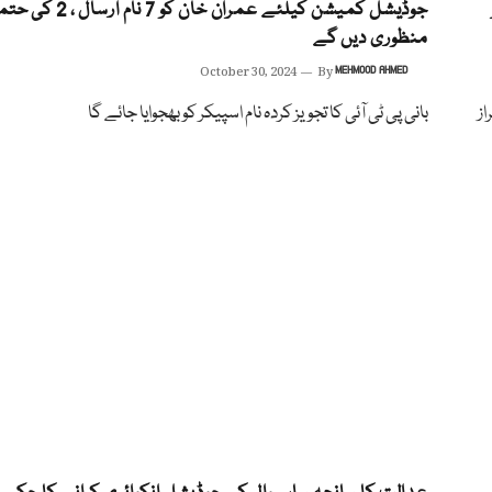
جوڈیشل کمیشن کیلئے عمران خان کو 7 نام ارسال 
منظوری دیں گے
October 30, 2024
By
MEHMOOD AHMED
از
بانی پی ٹی آئی کا تجویز کردہ نام اسپیکر کو بھجوایا جائے گا