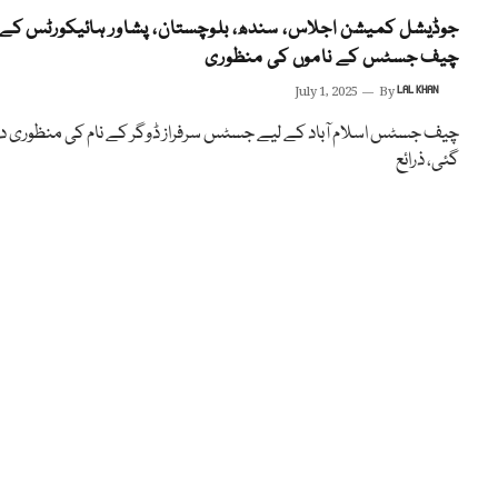
جوڈیشل کمیشن اجلاس، سندھ، بلوچستان، پشاور ہائیکورٹس کے
چیف جسٹس کے ناموں کی منظوری
July 1, 2025
By
LAL KHAN
چیف جسٹس اسلام آباد کے لیے جسٹس سرفراز ڈوگر کے نام کی منظوری د
گئی، ذرائع