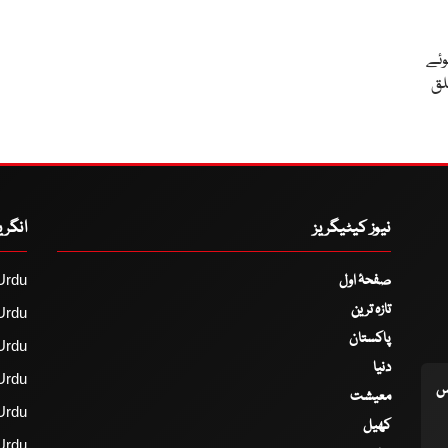
وئے
لق
نیوز کیٹیگریز
انگر
صفحۂ اول
Urdu
تازہ ترین
Urdu
پاکستان
Urdu
دنیا
Urdu
اس
معیشت
Urdu
کھیل
Urdu