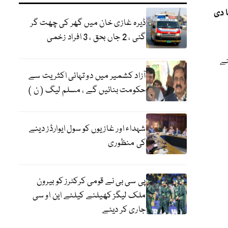
ومبر 2025 تک بڑھا دی
ڈیرہ غازی خان میں گھر کی چھت گر
گئی ، 2 جاں بحق ، 3 افراد زخمی
نے
آزاد کشمیر میں دو تہائی اکثریت سے
حکومت بنائیں گے ، مسلم لیگ ( ن )
شہداء اور غازیوں کو سول ایوارڈز دینے
کی منظوری
پی سی بی نے قومی کرکٹرز کو بیرون
ملک لیگز کھیلنے کیلئے این او سی
جاری کر دیئے