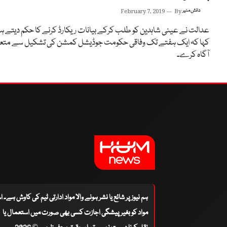
دانش منیر
By
February 7, 2019
عدالت نے عینی شاہدین کو طلب کرکے بیانات ریکارڈ کرنے کا حکم دیتے ہ
کہا کہ ایک ہفتے تک وفاقی حکومت جوڈیشل کمشن کی تشکیل سے متع
آگاہ کرے۔
ہم نیوز پر شائع یا نشر ہونے والا مواد ادارتی ٹیم کی کاوش ہے۔ 
مواد کو بغیر پیشگی اجازت کسی بھی صورت میں استعمال یا