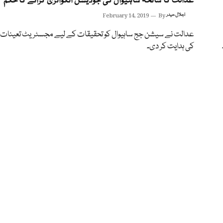
عدالت کا سانحہ ساہیوال کی جوڈیشل انکوائری کرانے کا حکم
اجلال حیدر
By
February 14, 2019
عدالت نے سیشن جج ساہیوال کو تحقیقات کے لیے مجسٹریٹ تعینات 
کی ہدایت کر دی۔