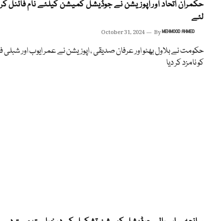
حکمران اتحاد اور اپوزیشن نے جوڈیشل کمیشن کیلئے نام فائنل کر
لئے
October 31, 2024
By
MEHMOOD AHMED
حکومت نے بلاول بھٹو اور عرفان صدیقی ، اپوزیشن نے عمر ایوب اور شبلی فر
کو نامزد کر دیا