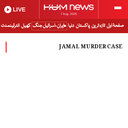
LIVE
7 Aug, 2026
صفحۂ اول
تازہ ترین
پاکستان
دنیا
ایران-اسرائیل جنگ
کھیل
انٹرٹینمنٹ
JAMAL MURDER CASE