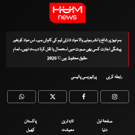
ہم نیوز پر شائع یا نشر ہونے والا مواد ادارتی ٹیم کی کاوش ہے۔ اس مواد کو بغیر
پیشگی اجازت کسی بھی صورت میں استعمال یا نقل کرنا درست نہیں۔ تمام
حقوق محفوظ ہیں © 2026
رابطہ کریں
پرائیویسی پالیسی
WhatsApp
Twitter
Facebook
Faceboo
صفحۂ اول
تازہ ترین
پاکستان
دنیا
معیشت
کھیل