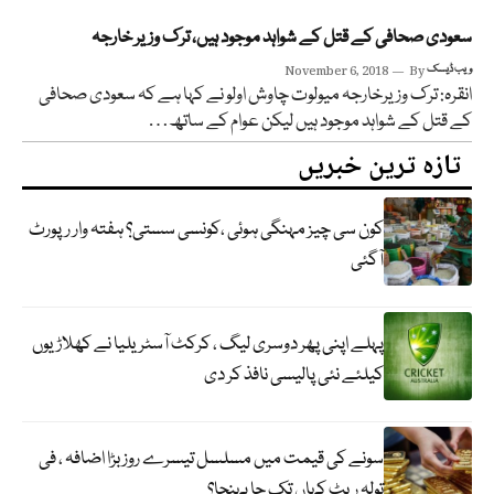
سعودی صحافی کے قتل کے شواہد موجود ہیں، ترک وزیر خارجہ
ویب ڈیسک
By
November 6, 2018
انقرہ: ترک وزیرخارجہ میولوت چاوش اولو نے کہا ہے کہ سعودی صحافی
کے قتل کے شواہد موجود ہیں لیکن عوام کے ساتھ…
تازہ ترین خبریں
کون سی چیز مہنگی ہوئی ،کونسی سستی؟ ہفتہ وار رپورٹ
آگئی
پہلے اپنی پھر دوسری لیگ ، کرکٹ آسٹریلیا نے کھلاڑیوں
کیلئے نئی پالیسی نافذ کر دی
سونے کی قیمت میں مسلسل تیسرے روز بڑا اضافہ ، فی
تولہ ریٹ کہاں تک جا پہنچا؟