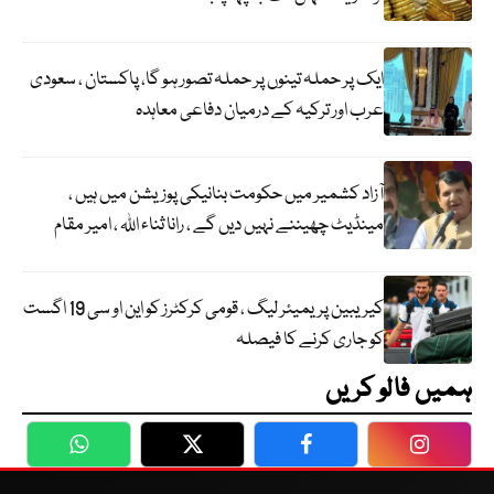
ایک پر حملہ تینوں پر حملہ تصور ہو گا، پاکستان ، سعودی
عرب اور ترکیہ کے درمیان دفاعی معاہدہ
آزاد کشمیر میں حکومت بنانیکی پوزیشن میں ہیں ،
مینڈیٹ چھیننے نہیں دیں گے ، رانا ثناء اللہ ، امیر مقام
کیریبین پریمیئر لیگ ، قومی کرکٹرز کو این او سی 19 اگست
کو جاری کرنے کا فیصلہ
ہمیں فالو کریں
WhatsApp
Twitter
Facebook
Faceboo