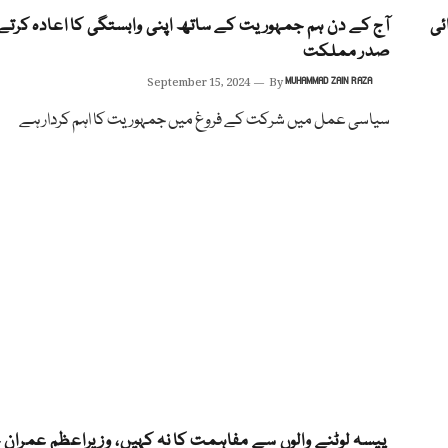
ئی
آج کے دن ہم جمہوریت کے ساتھ اپنی وابستگی کا اعادہ کرتے
صدر مملکت
September 15, 2024
By
MUHAMMAD ZAIN RAZA
سیاسی عمل میں شرکت کے فروغ میں جمہوریت کا اہم کردار ہے
پیسہ لوٹنے والوں سے مفاہمت کا نہ کہیں، وزیراعظم عمران 