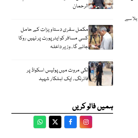
الرحمان
بلا سے
مکمل سفری دستاویزات کے حامل
کسی مسافر کو ایئرپورٹ پر نہیں روکا
جائے گا، وزیر داخلہ
لکی مروت میں پولیس اسکواڈ پر
فائرنگ، ایک اہلکار شہید
ہمیں فالو کریں
WhatsApp
Twitter
Facebook
Facebook