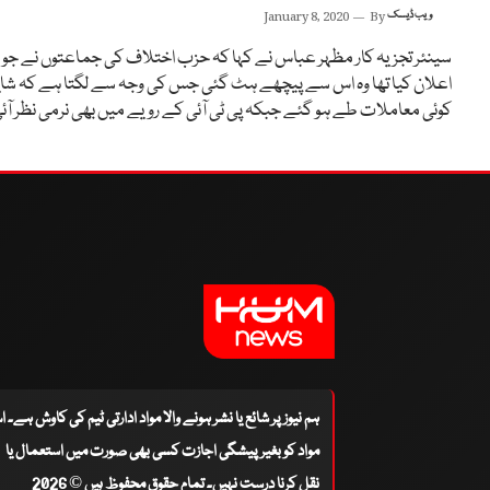
ویب ڈیسک
By
January 8, 2020
سینئر تجزیہ کار مظہر عباس نے کہا کہ حزب اختلاف کی جماعتوں نے جو
اعلان کیا تھا وہ اس سے پیچھے ہٹ گئی جس کی وجہ سے لگتا ہے کہ شای
کوئی معاملات طے ہو گئے جبکہ پی ٹی آئی کے رویے میں بھی نرمی نظر آئ
ہم نیوز پر شائع یا نشر ہونے والا مواد ادارتی ٹیم کی کاوش ہے۔ 
مواد کو بغیر پیشگی اجازت کسی بھی صورت میں استعمال یا
نقل کرنا درست نہیں۔ تمام حقوق محفوظ ہیں © 2026