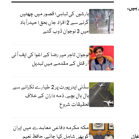
 ہیں،
بارشوں کی تباہی؛ قصور میں چھتیں
گرنے سے 2 افراد جاں بحق؛ حیدرآباد
میں 3 نوجوان ڈوب گئے
نوجوان تاجر میر رضا کے اغوا کی ایف آئی
آر قتل کے مقدمے میں تبدیل
سڈنی ایئرپورٹ پر 2 طیارے ٹکرانے سے
بال بال بچے، ذمہ داران کے خلاف
تحقیقات شروع
مکہ مکرمہ دفاعی معاہدے میں ایران
کو بھی شامل کیا جائے، حافظ نعیم
خان