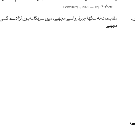
ویب ڈیسک
By
February 5, 2020
ں۔
مفاہمت نہ سکھا جبرنارواسے مجھے، میں سربکف ہوں لڑا دے کسی 
مجھے
ے،