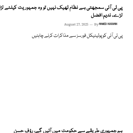
پی ٹی آئی سمجھتی ہے نظام ٹھیک نہیں تو وہ جمہوریت کیلئے لڑا
لڑے، ندیم افضل
August 27, 2025
By
AHMED HUSSAIN
پی ٹی آئی کو پولیٹیکل فورسز سے مذاکرات کرنے چاہئیں
ہم جمہوری طریقے سے حکومت میں آئیں گے، رؤف حسن