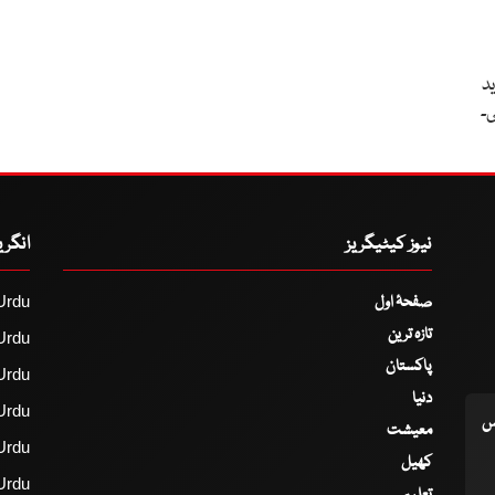
د
ی۔
نیوز کیٹیگریز
انگر
صفحۂ اول
Urdu
تازہ ترین
Urdu
پاکستان
Urdu
دنیا
Urdu
اس
معیشت
Urdu
کھیل
Urdu