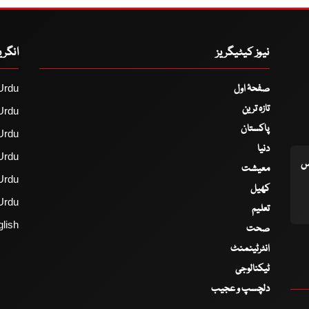
نیوز کیٹیگریز
انگر
صفحۂ اول
Urdu
تازہ ترین
Urdu
پاکستان
Urdu
دنیا
Urdu
اس
معیشت
Urdu
کھیل
Urdu
تعلیم
lish
صحت
انٹرٹینمنٹ
ٹیکنالوجی
دلچسپ و عجیب