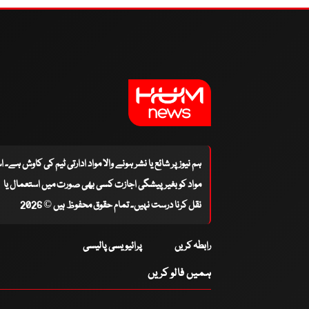
ہم نیوز پر شائع یا نشر ہونے والا مواد ادارتی ٹیم کی کاوش ہے۔ 
مواد کو بغیر پیشگی اجازت کسی بھی صورت میں استعمال یا
نقل کرنا درست نہیں۔ تمام حقوق محفوظ ہیں © 2026
رابطہ کریں
پرائیویسی پالیسی
ہمیں فالو کریں