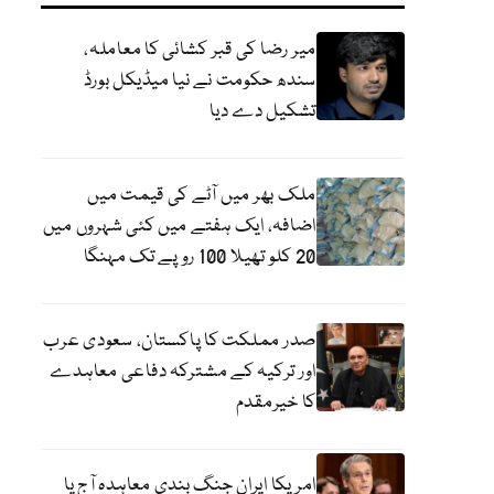
میر رضا کی قبر کشائی کا معاملہ،
سندھ حکومت نے نیا میڈیکل بورڈ
تشکیل دے دیا
ملک بھر میں آٹے کی قیمت میں
اضافہ، ایک ہفتے میں کئی شہروں میں
20 کلو تھیلا 100 روپے تک مہنگا
صدر مملکت کا پاکستان، سعودی عرب
اور ترکیہ کے مشترکہ دفاعی معاہدے
کا خیرمقدم
امریکا ایران جنگ بندی معاہدہ آج یا