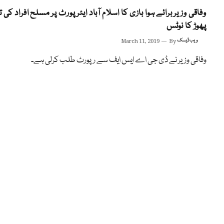
وفاقی وزیر برائے ہوا بازی کا اسلام آباد ایئرپورٹ پر مسلح افراد کی ت
پھوڑ کا نوٹس
ویب ڈیسک
By
March 11, 2019
وفاقی وزیر نے ڈی جی اے ایس ایف سے رپورٹ طلب کرلی ہے۔