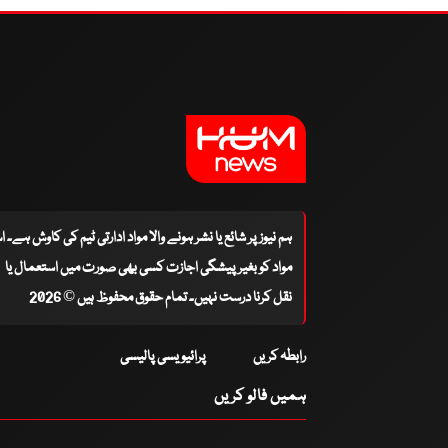
ہم نیوز پر شائع یا نشر ہونے والا مواد ادارتی ٹیم کی کاوش ہے۔ 
مواد کو بغیر پیشگی اجازت کسی بھی صورت میں استعمال یا
نقل کرنا درست نہیں۔ تمام حقوق محفوظ ہیں © 2026
رابطہ کریں
پرائیویسی پالیسی
ہمیں فالو کریں