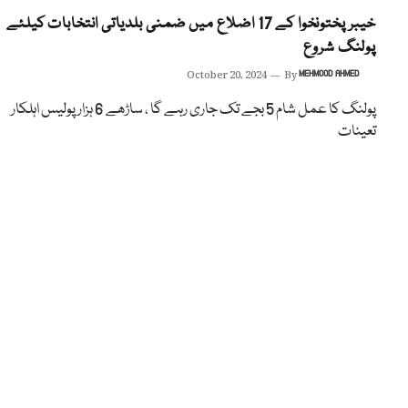
خیبر پختونخوا کے 17 اضلاع میں ضمنی بلدیاتی انتخابات کیلئے
پولنگ شروع
October 20, 2024
By
MEHMOOD AHMED
پولنگ کا عمل شام 5 بجے تک جاری رہے گا ، ساڑھے 6 ہزار پولیس اہلکار
تعینات