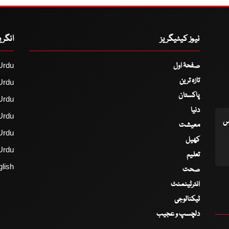
نیوز کیٹیگریز
انگر
صفحۂ اول
Urdu
تازہ ترین
Urdu
پاکستان
Urdu
دنیا
Urdu
اس
معیشت
Urdu
کھیل
Urdu
تعلیم
lish
صحت
انٹرٹینمنٹ
ٹیکنالوجی
دلچسپ و عجیب