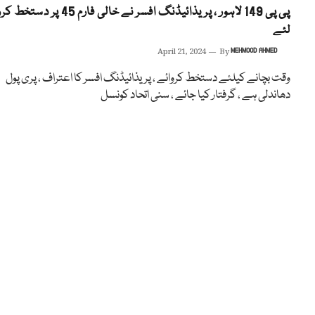
پی پی 149 لاہور ، پریذائیڈنگ افسر نے خالی فارم 45 پر دستخط
لئے
April 21, 2024
By
MEHMOOD AHMED
وقت بچانے کیلئے دستخط کروائے ، پریذائیڈنگ افسر کا اعتراف ، پری پول
دھاندلی ہے ، گرفتار کیا جائے ، سنی اتحاد کونسل