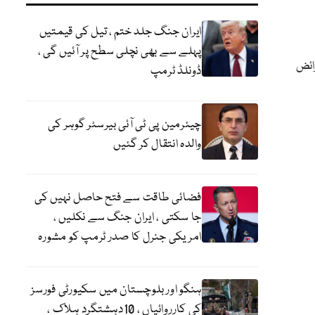
ایران جنگ جلد ختم ، تیل کی قیمتیں
پہلے سے بھی نچلی سطح پر آئیں گی ،
رٹی کے فرائض
ڈونلڈ ٹرمپ
چیئرمین پی ٹی آئی بیرسٹر گوہر کی
والدہ انتقال کر گئیں
فضائی طاقت سے فتح حاصل نہیں کی
جا سکتی ، ایران جنگ سے نکلیں ،
امریکی جنرل کا صدر ٹرمپ کو مشورہ
ہنگو اور بلوچستان میں سکیورٹی فورسز
کی کارروائیاں ، 10دہشتگرد ہلاک ،