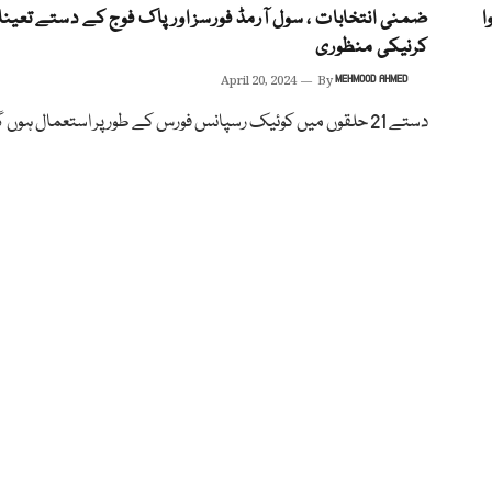
 کروا
ضمنی انتخابات ، سول آرمڈ فورسز اور پاک فوج کے دستے تعین
کرنیکی منظوری
April 20, 2024
By
MEHMOOD AHMED
دستے 21 حلقوں میں کوئیک رسپانس فورس کے طور پر استعمال ہوں گے