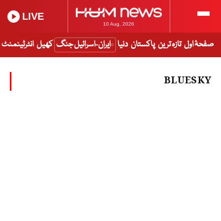
LIVE
10 Aug, 2026
صفحۂ اول
تازہ ترین
پاکستان
دنیا
ایران-اسرائیل جنگ
کھیل
انٹرٹینمنٹ
BLUESKY