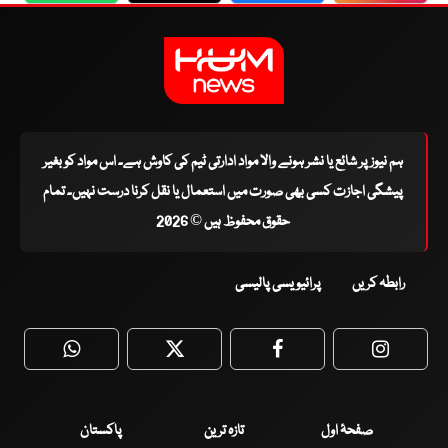
ہم نیوز پر شائع یا نشر ہونے والا مواد ادارتی ٹیم کی کاوش ہے۔ اس مواد کو بغیر
پیشگی اجازت کسی بھی صورت میں استعمال یا نقل کرنا درست نہیں۔ تمام
حقوق محفوظ ہیں © 2026
رابطہ کریں
پرائیویسی پالیسی
WhatsApp
Twitter
Facebook
Faceboo
صفحۂ اول
تازہ ترین
پاکستان