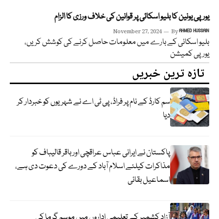
یورپی یونین کا بلیو اسکائی پر قوانین کی خلاف ورزی کا الزام
November 27, 2024
By
AHMED HUSSAIN
بلیو اسکائی کے بارے میں معلومات حاصل کرنے کی کوشش کریں،
یورپی کمیشن
تازہ ترین خبریں
سم کارڈ کے نام پر فراڈ، پی ٹی اے نے شہریوں کو خبردار کر
دیا
پاکستان نے ایرانی عباس عراقچی اورباقر قالیباف کو
مذاکرات کیلئے اسلام آباد کے دورے کی دعوت دی ہے،
اسماعیل بقائی
آزاد کشمیر کے تعلیمی اداروں میں موسم گرما کی