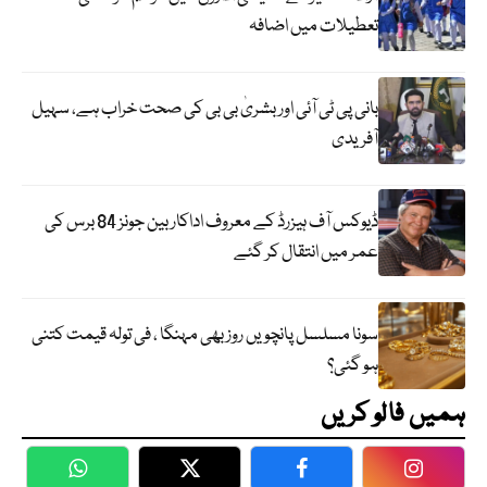
تعطیلات میں اضافہ
بانی پی ٹی آئی اور بشریٰ بی بی کی صحت خراب ہے، سہیل
آفریدی
ڈیوکس آف ہیزرڈ کے معروف اداکار بین جونز 84 برس کی
عمر میں انتقال کر گئے
سونا مسلسل پانچویں روز بھی مہنگا ، فی تولہ قیمت کتنی
ہو گئی؟
ہمیں فالو کریں
WhatsApp
Twitter
Facebook
Faceboo