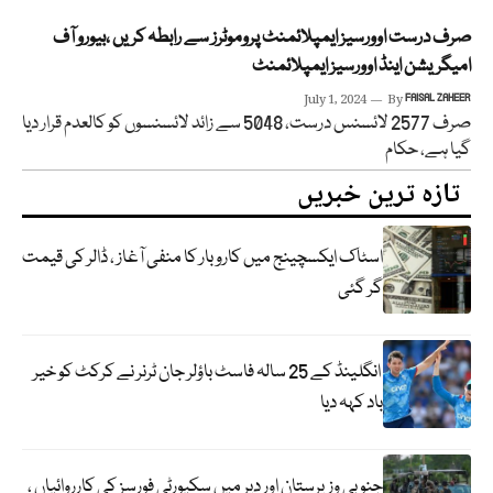
صرف درست اوورسیز ایمپلائمنٹ پروموٹرز سے رابطہ کریں ،بیورو آف
امیگریشن اینڈ اوورسیز ایمپلائمنٹ
July 1, 2024
By
FAISAL ZAHEER
صرف 2577 لائسنس درست، 5048 سے زائد لائسنسوں کو کالعدم قرار دیا
گیا ہے، حکام
تازہ ترین خبریں
اسٹاک ایکسچینج میں کاروبار کا منفی آغاز ، ڈالر کی قیمت
گر گئی
انگلینڈ کے 25 سالہ فاسٹ باؤلر جان ٹرنر نے کرکٹ کو خیر
باد کہہ دیا
جنوبی وزیرستان اور دیر میں سکیورٹی فورسز کی کارروائیاں ،