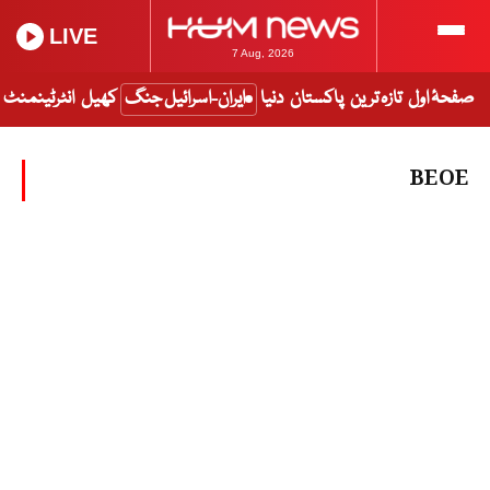
LIVE
7 Aug, 2026
صفحۂ اول
تازہ ترین
پاکستان
دنیا
ایران-اسرائیل جنگ
کھیل
انٹرٹینمنٹ
BEOE