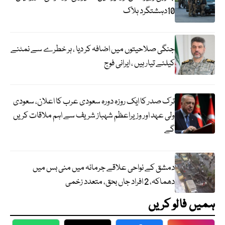
10دہشتگرد ہلاک
جنگی صلاحیتوں میں اضافہ کر دیا ، ہر خطرے سے نمٹنے
کیلئے تیار ہیں ، ایرانی فوج
ترک صدر کا ایک روزہ دورہ سعودی عرب کا اعلان، سعودی
ولی عہد اور وزیراعظم شہباز شریف سے اہم ملاقات کریں
گے
دمشق کے نواحی علاقے جرمانہ میں منی بس میں
دھماکہ، 2 افراد جاں بحق، متعدد زخمی
ہمیں فالو کریں