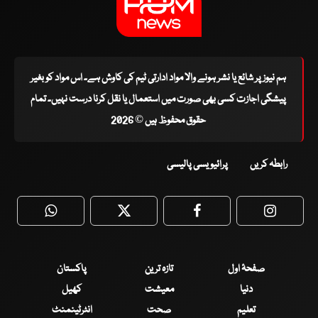
ہم نیوز پر شائع یا نشر ہونے والا مواد ادارتی ٹیم کی کاوش ہے۔ اس مواد کو بغیر
پیشگی اجازت کسی بھی صورت میں استعمال یا نقل کرنا درست نہیں۔ تمام
حقوق محفوظ ہیں © 2026
رابطہ کریں
پرائیویسی پالیسی
WhatsApp
Twitter
Facebook
Faceboo
صفحۂ اول
تازہ ترین
پاکستان
دنیا
معیشت
کھیل
تعلیم
صحت
انٹرٹینمنٹ