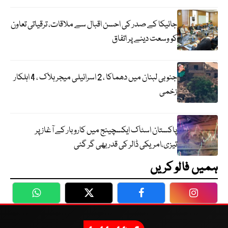
جائیکا کے صدر کی احسن اقبال سے ملاقات، ترقیاتی تعاون
کو وسعت دینے پر اتفاق
جنوبی لبنان میں دھماکا ، 2 اسرائیلی میجر ہلاک ، 4 اہلکار
زخمی
پاکستان اسٹاک ایکسچینج میں کاروبار کے آغاز پر
تیزی،امریکی ڈالر کی قدر بھی گر گئی
ہمیں فالو کریں
WhatsApp
Twitter
Facebook
Faceboo