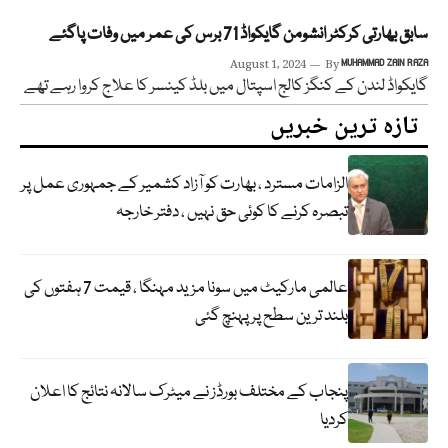
سابق بھارتی کرکٹر انشومن گایکواڈ 71 برس کی عمر میں وفات پاگئے
August 1, 2024
By
MUHAMMAD ZAIN RAZA
گایکواڈ لندن کے کنگز کالج اسپتال میں بلڈ کینسر کا علاج کروا رہے تھے
تازہ ترین خبریں
الزامات مسترد ، بھارت کو آزاد کشمیر کے جمہوری عمل پر
تبصرہ کرنے کا کوئی حق نہیں ، دفتر خارجہ
عالمی مارکیٹ میں سونا مزید مہنگا ، قیمت 7 ہفتوں کی
بلند ترین سطح پر پہنچ گئی
پنجاب کے مختلف بورڈز نے میٹرک سالانہ نتائج کا اعلان
کردیا