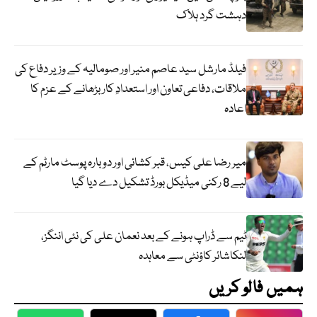
دہشت گرد ہلاک
فیلڈ مارشل سید عاصم منیر اور صومالیہ کے وزیر دفاع کی
ملاقات، دفاعی تعاون اور استعدادِ کار بڑھانے کے عزم کا
اعادہ
میر رضا علی کیس، قبر کشائی اور دوبارہ پوسٹ مارٹم کے
لیے 8 رکنی میڈیکل بورڈ تشکیل دے دیا گیا
ٹیم سے ڈراپ ہونے کے بعد نعمان علی کی نئی اننگز،
لنکاشائر کاؤنٹی سے معاہدہ
ہمیں فالو کریں