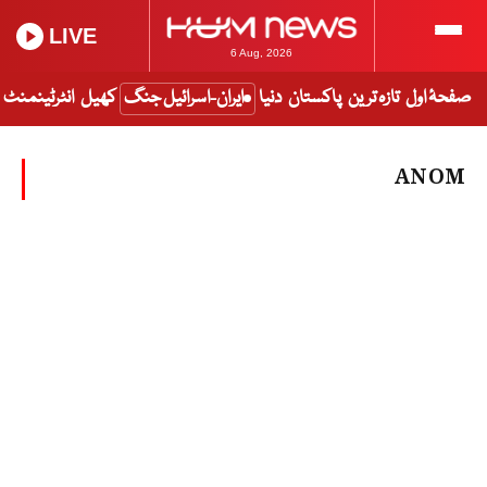
LIVE
6 Aug, 2026
صفحۂ اول
تازہ ترین
پاکستان
دنیا
ایران-اسرائیل جنگ
کھیل
انٹرٹینمنٹ
ANOM