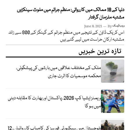
دنیا کے 18 ممالک میں کارروائی: منظم جرائم میں ملوث سینکڑوں
مشتبہ ملزمان گرفتار
ویب ڈیسک
By
June 8, 2021
اس کریک ڈاؤن کے نتیجے میں منظم جرائم کے گینگز کے 800 سے زائد
مشتبہ ارکان حراست میں لیے گئے ہیں
تازہ ترین خبریں
ملک کے مختلف علاقوں میں بارشوں کی پیشگوئی،
محکمہ موسمیات کا الرٹ جاری
ویمنز ایشیا کپ 2026، پاکستان اور بھارت کا مقابلہ دبئی
میں ہو گا
بلوچستان میں سیکیورٹی فورسز کی کامیاب کارروائیاں، 12