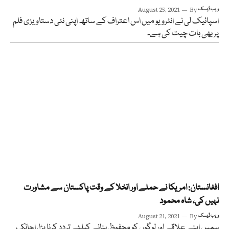
ویب ڈیسک
By
August 25, 2021
اسپائیک لی نے انٹرویو میں اس اعتراف کے ساتھ اپنی نئی دستاویزی فلم
پر بھی بات چیت کی ہے۔
افغانستان: امریکا نے حملے اور انخلا کے وقت پاکستان سے مشاورت
نہیں کی، شاہ محمود
ویب ڈیسک
By
August 21, 2021
ہمیں اپنے علاقے اور لوگوں کو محفوظ بنانے کیلئے تردد کرنا پڑا، اچانک