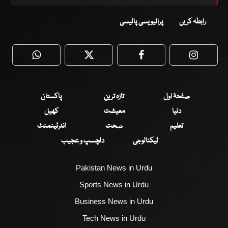
رابطہ کریں
پرائیویسی پالیسی
WhatsApp
Twitter
Facebook
Faceboo
صفحۂ اول
تازہ ترین
پاکستان
دنیا
معیشت
کھیل
تعلیم
صحت
انٹرٹینمنٹ
ٹیکنالوجی
دلچسپ و عجیب
Pakistan News in Urdu
Sports News in Urdu
Business News in Urdu
Tech News in Urdu