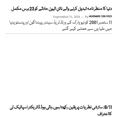
دنیا کا منظر نامہ تبدیل کرنے والے نائن الیون حادثے کو 23 برس مکمل
September 11, 2024
By
MUHAMMAD ZAIN RAZA
11 ستمبر 2001 کو نیویارک کے ورلڈ ٹریڈ سینٹر، پینٹاگون اور پنسلوینیا
میں طیاروں سے حملے کیے گئے
9/11: سازشی نظریات پر یقین رکھتا ہوں، ہالی ووڈ ڈائریکٹر اسپائیک لی
کااعتراف