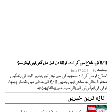
9/11 کی اطلاع سی آئی اے کو 40 دن قبل مل گئی تھی لیکن۔۔۔؟
ویب ڈیسک
By
June 17, 2019
اطلاع کو سی آئی اے سنجیدگی سے لیتی تو ان ہزاروں افراد کی زندگیاں
محفوظ بنائی جاسکتی تھیں جنہیں 9/11 کے حادثے میں نقصان پہنچا۔
ترکی کی ایم آئی ٹی کے بانی سربراہ نے بھانڈا پھوڑ دیا۔
تازہ ترین خبریں