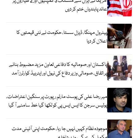
امریکا نے ایران سے منسلک 3 کمپنیوں اور 2 طیاروں پر
عائد پابندیاں ختم کر دیں
پیٹرول مہنگا، ڈیزل سستا، حکومت نے نئی قیمتوں کا
اعلان کر دیا
پاکستان اور صومالیہ کا دفاعی تعاون مزید مضبوط بنانے
پر اتفاق، صومالی وزیر دفاع کی نیول اور ایئرہیڈ کوارٹرز آمد
میر رضا علی کی پوسٹ مارٹم رپورٹ پر سنگین اعتراضات،
پولیس سرجن کا ایس ایس پی کو لکھا گیا خط سامنے آ گیا
موجودہ نظام کہیں نہیں جا رہا، حکومت اپنی آئینی مدت
مکمل کرے گی، وزیر داخلہ