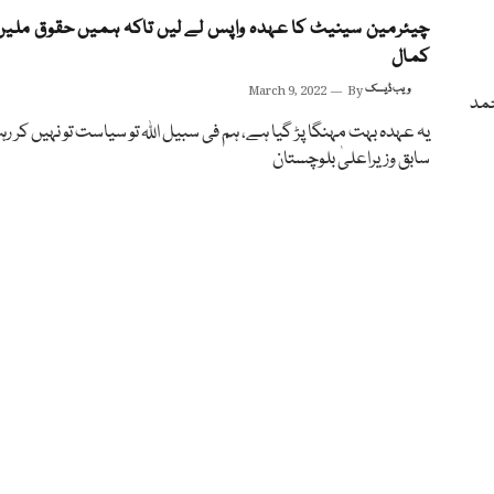
چیئرمین سینیٹ کا عہدہ واپس لے لیں تاکہ ہمیں حقوق ملیں
کمال
ویب ڈیسک
By
March 9, 2022
حمد
یہ عہدہ بہت مہنگا پڑ گیا ہے، ہم فی سبیل اللہ تو سیاست تو نہیں کر رہ
سابق وزیراعلیٰ بلوچستان