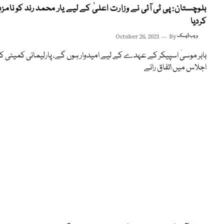
بلوچستان: پی ٹی آئی نے وزارت اعلیٰ کے لیے یار محمد رند کو نامزد
کردیا
ویب ڈیسک
By
October 26, 2021
بابر موسیٰ اسپیکر کے عہدے کے لیے امیدوار ہوں گے، پارلیمانی کمیٹی ک
اجلاس میں اتفاق رائے