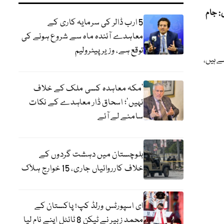
: جام
5 ارب ڈالر کی سرمایہ کاری کے
معاہدے آئندہ ماہ سے شروع ہونے کی
توقع ہے، وزیر پیٹرولیم
ے ہیں،
‘مکہ معاہدہ کسی ملک کے خلاف
نہیں’؛ اسحاق ڈار معاہدے کے نکات
سامنے لے آئے
بلوچستان میں دہشت گردوں کے
خلاف کارروائیاں جاری، 15 خوارج ہلاک
ای اسپورٹس ورلڈ کپ؛ پاکستان کے
محمد زبیر نے ٹیکن 8 ٹائٹل اپنے نام لیا