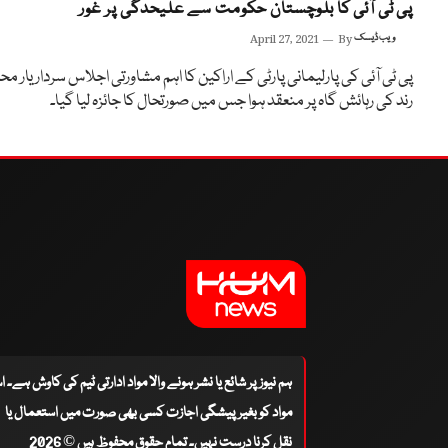
پی ٹی آئی کا بلوچستان حکومت سے علیحدگی پر غور
ویب ڈیسک
By
April 27, 2021
پی ٹی آئی کی پارلیمانی پارٹی کے اراکین کا اہم مشاورتی اجلاس سردار یار م
رند کی رہائش گاہ پر منعقد ہوا جس میں صورتحال کا جائزہ لیا گیا۔
ہم نیوز پر شائع یا نشر ہونے والا مواد ادارتی ٹیم کی کاوش ہے۔ 
مواد کو بغیر پیشگی اجازت کسی بھی صورت میں استعمال یا
نقل کرنا درست نہیں۔ تمام حقوق محفوظ ہیں © 2026