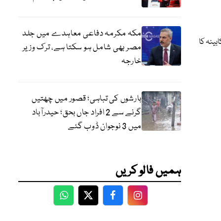
مکہ مکرمہ دفاعی معاہدے میں جلد
بینہ کا
مصر بھی شامل ہو سکتا ہے، ترک وزیر
خارجہ
بارشوں کی تباہی؛ قصور میں چھتیں
گرنے سے 2 افراد جاں بحق؛ حیدرآباد
میں 3 نوجوان ڈوب گئے
ہمیں فالو کریں
WhatsApp
Twitter
Facebook
Facebook