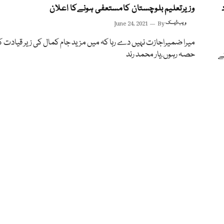
وزیرتعلیم بلوچستان کامستعفی ہونےکا اعلان
ویب ڈیسک
By
June 24, 2021
میرا ضمیراجازت نہیں دے رہا کہ میں مزید جام کمال کی زیر قیادت کا
حصہ رہوں،یار محمد رند
ے