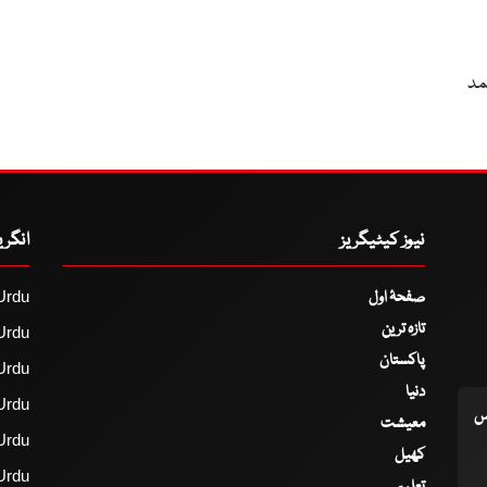
حمد
نیوز کیٹیگریز
انگر
صفحۂ اول
Urdu
تازہ ترین
Urdu
پاکستان
Urdu
دنیا
Urdu
اس
معیشت
Urdu
کھیل
Urdu