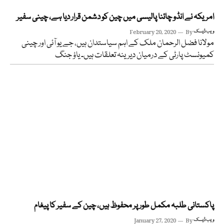
امریکہ نے انڈو چائنا پالیسی میں چین کو دشمن قرار دیا ہے، چینی سفیر
ویب ڈیسک
By
February 20, 2020
مولانا فضل الرحمان ملک کے اہم سیاستدان ہیں، جے یو آئی اور چینی
کمیونسٹ پارٹی کے درمیان دیرینہ تعلقات ہیں۔ یاؤ جنگ
پاکستانی طلبہ مکمل طور پر محفوظ ہیں، چین کے سفیر کا پیغام
ویب ڈیسک
By
January 27, 2020