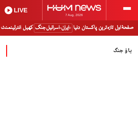
LIVE
7 Aug, 2026
صفحۂ اول
تازہ ترین
پاکستان
دنیا
ایران-اسرائیل جنگ
کھیل
انٹرٹینمنٹ
یاؤ جنگ