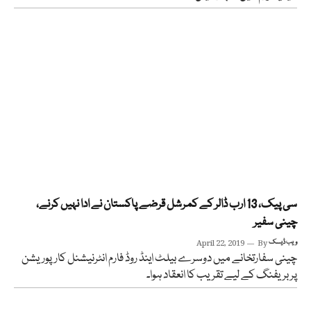
سی پیک، 13 ارب ڈالر کے کمرشل قرضے پاکستان نے ادا نہیں کرنے،
چینی سفیر
ویب ڈیسک
By
April 22, 2019
چینی سفارتخانے میں دوسرے بیلٹ اینڈ روڈ فارم انٹرنیشنل کارپوریشن
پر بریفنگ کے لیے تقریب کا انعقاد ہوا۔