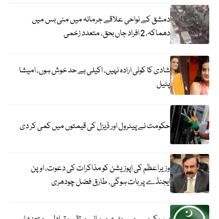
دمشق کے نواحی علاقے جرمانہ میں منی بس میں
دھماکہ، 2 افراد جاں بحق، متعدد زخمی
شادی کا کوئی ارادہ نہیں، اکیلی بے حد خوش ہوں، امیشا
پٹیل
حکومت نے پیٹرول اور ڈیزل کی قیمتوں میں کمی کر دی
وزیراعظم کی اپوزیشن کو مذاکرات کی دعوت، اوپن
ایجنڈے پر بات ہوگی، طارق فضل چودھری