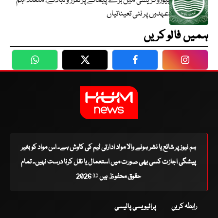
بیوروکریسی میں بڑے پیمانے پر تقرر و تبادلے، متعدد اہم
عہدوں پر نئی تعیناتیاں
ہمیں فالو کریں
WhatsApp
Twitter
Facebook
Faceboo
ہم نیوز پر شائع یا نشر ہونے والا مواد ادارتی ٹیم کی کاوش ہے۔ اس مواد کو بغیر
پیشگی اجازت کسی بھی صورت میں استعمال یا نقل کرنا درست نہیں۔ تمام
حقوق محفوظ ہیں © 2026
رابطہ کریں
پرائیویسی پالیسی