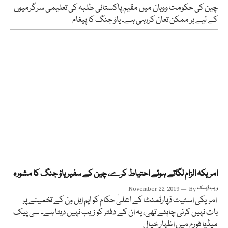
چین کی حکومت ووہان میں مقیم پاکستانی طلبہ کی تعلیمی سرگرمیوں
کے لیے ہر ممکن تعان کررہی ہے۔ یاؤ جنگ کا پیغام
امریکہ الزام لگاتے ہوئے احتیاط کرے، چین کے سفیر یاؤ جنگ کا مشورہ
ویب ڈیسک
By
November 22, 2019
امریکی اسٹیٹ ڈپارٹمنٹ کے اعلیٰ حکام کو ایم ایل ون کے تخمینے پر
بات نہیں کرنی چاہئے تھی، یہ ان کے دفتر کو زیب نہیں دیتا ہے۔ سی پیک
میڈیا فورم میں اظہار خیال