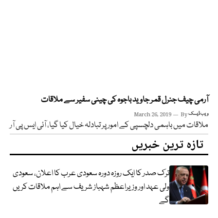
آرمی چیف جنرل قمر جاوید باجوہ کی چینی سفیر سے ملاقات
ویب ڈیسک
By
March 26, 2019
ملاقات میں باہمی دلچسپی کے امور پر تبادلہ خیال کیا گیا، آئی ایس پی آر
تازہ ترین خبریں
ترک صدر کا ایک روزہ دورہ سعودی عرب کا اعلان، سعودی
ولی عہد اور وزیراعظم شہباز شریف سے اہم ملاقات کریں
گے